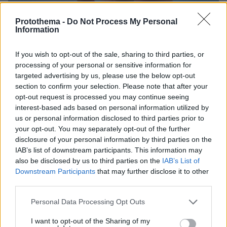
Protothema -
Do Not Process My Personal
Information
If you wish to opt-out of the sale, sharing to third parties, or
processing of your personal or sensitive information for
targeted advertising by us, please use the below opt-out
section to confirm your selection. Please note that after your
opt-out request is processed you may continue seeing
Τον τελευταίο χρόνο, οι κόρες του
interest-based ads based on personal information utilized by
Χολιγουντιανού σταρ, που έχει αποσυρθεί
us or personal information disclosed to third parties prior to
your opt-out. You may separately opt-out of the further
από τα φώτα, δίνοντας
τον δικό του αγώνα με
disclosure of your personal information by third parties on the
την
μετωποκροταφική άνοια
, δημοσιεύουν
IAB’s list of downstream participants. This information may
κατά καιρούς, φωτογραφίες του.
also be disclosed by us to third parties on the
IAB’s List of
Downstream Participants
that may further disclose it to other
third parties.
Ανήμερα των γενεθλίων του, η πρώην σύζυγός
Ντέμι Μουρ
του,
και οι δύο από τις κόρες τους,
Please note that this website/app uses one or more Google
Personal Data Processing Opt Outs
Ράμερ και Σκάουτ, του ευχήθηκαν μέσα από
services and may gather and store information including but
not limited to your visit or usage behaviour. You may click to
I want to opt-out of the Sharing of my
φωτογραφίες με τον ίδιο, στα social media.