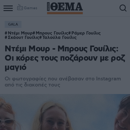
Games
GALA
Ντέμι Μουρ
Μπρους Γουίλις
Ράμερ Γουίλις
Σκάουτ Γουίλις
Ταλούλα Γουίλις
Ντέμι Μουρ - Μπρους Γουίλις:
Οι κόρες τους ποζάρουν με ροζ
μαγιό
Οι φωτογραφίες που ανέβασαν στο Instagram
από τις διακοπές τους