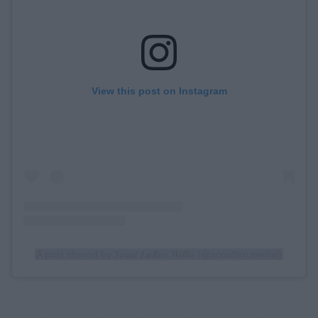
View this post on Instagram
A post shared by 𝑺𝒄𝒐𝒖𝒕 𝑳𝒂𝑹𝒖𝒆 𝑾𝒊𝒍𝒍𝒊𝒔 (@scoutlaruewillis)