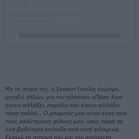
A post shared by Rumer Glenn Willis (@rumerwillis)
Με τη σειρά της, η Σκάουτ Γουίλις έγραψε,
μεταξύ άλλων, για τον ηθοποιό:
«Πόσο λίγα
έχουν αλλάξει, παρόλο που έχουν αλλάξει
τόσα πολλά... Ο μπαμπάς μου είναι ένας από
τους καλύτερους φίλους μου, ίσως τώρα σε
ένα βαθύτερο επίπεδο από ποτέ ειλικρινά.
Εκτιμώ τη στοργή του και την απέραντη