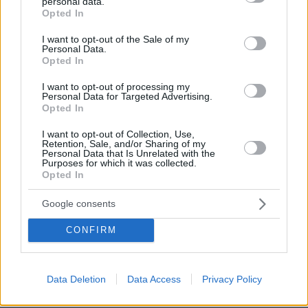
personal data.
grant or deny consent to Google and its third-party tags to
Opted In
use your data for below specified purposes in below Google
Ράμερ Γουίλις
Αρχικά, η
έγραψε για τον πατέρα
consent section.
I want to opt-out of the Sale of my
της:
«Μ
παμπά, το να σε αγαπάω είναι τέτοιο
Personal Data.
Opted In
δώρο. Είσαι ο πιο αστείος, ο πιο τρυφερός, ο
πιο γοητευτικός, ο πιο ανόητος, ο πιο
I want to opt-out of processing my
Personal Data for Targeted Advertising.
ταλαντούχος και μαγικός μπαμπάς.
Opted In
Κοιτάζοντας αυτές τις φωτογραφίες σήμερα το
I want to opt-out of Collection, Use,
πρωί, γεμίζω με βαθύτατη ευγνωμοσύνη που
Retention, Sale, and/or Sharing of my
Personal Data that Is Unrelated with the
επιλέξαμε να περάσουμε αυτή τη ζωή μαζί.
Purposes for which it was collected.
Είμαι το πρώτο σου μωρό και μερικές φορές
Opted In
εύχομαι να μπορούσα να είμαι αρκετά
Google consents
μικροσκοπική για να ξανακοιμηθώ στο στήθος
σου, να γελάσω και να σε αγκαλιάσω. Σε
CONFIRM
αγαπώ τόσο βαθιά. Είσαι ο καλύτερος μπαμπάς
που θα μπορούσα ποτέ να έχω. Σε ευχαριστώ
για τη γενναιοδωρία σου, την ανοησία σου και
Data Deletion
Data Access
Privacy Policy
την καρδιά σου. Η Λου σε αγαπάει τόσο