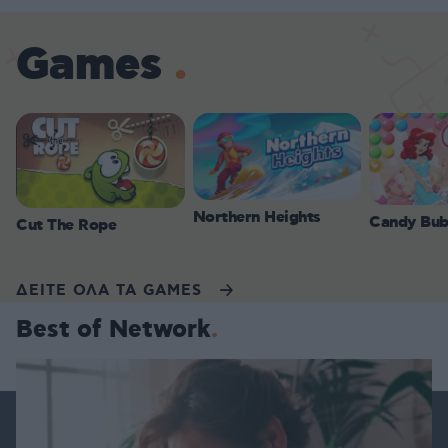
Games
Northern Heights
Candy Bub
Cut The Rope
ΔΕΙΤΕ ΟΛΑ ΤΑ GAMES
Best of Network