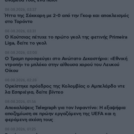
ανάμεσά τους ένα παιδί
08.08.2026, 03:37
Ήττα της Σάκκαρη με 2-0 από την Γκοφ και αποκλεισμός
στο Τορόντο
08.08.2026, 03:31
Ο Κούτσιας πέτυχε το πρώτο γκολ της φετινής Primeira
Liga, δείτε το γκολ
08.08.2026, 03:00
Ο Τραμπ προσφεύγει στο Ανώτατο Δικαστήριο: «Εθνική
ντροπή» το μπλόκο στην αίθουσα χορού του Λευκού
Οίκου
08.08.2026, 02:28
Ορκίστηκε πρόεδρος της Κολομβίας ο Αμπελάρδο ντε
λα Εσπριέγια, δείτε βίντεο
08.08.2026, 01:56
Αποκαλύψεις Telegraph για τον Ινφαντίνο: Η εξαψήφια
αποζημίωση σε πρώην εργαζόμενη της UEFA και η
φερόμενη σχέση τους
08.08.2026, 01:25