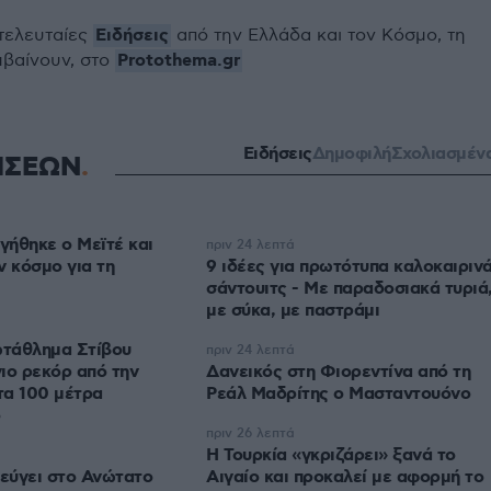
Ειδήσεις
 τελευταίες
από την Ελλάδα και τον Κόσμο, τη
Protothema.gr
μβαίνουν, στο
Ειδήσεις
Δημοφιλή
Σχολιασμέν
ΗΣΕΩΝ
ήθηκε ο Μεϊτέ και
πριν 24 λεπτά
ν κόσμο για τη
9 ιδέες για πρωτότυπα καλοκαιριν
σάντουιτς - Με παραδοσιακά τυριά
με σύκα, με παστράμι
τάθλημα Στίβου
πριν 24 λεπτά
ιο ρεκόρ από την
Δανεικός στη Φιορεντίνα από τη
τα 100 μέτρα
Ρεάλ Μαδρίτης ο Μασταντουόνο
ο
πριν 26 λεπτά
Η Τουρκία «γκριζάρει» ξανά το
εύγει στο Ανώτατο
Αιγαίο και προκαλεί με αφορμή το