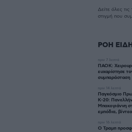
Δείτε όλες τις
στιγμή που συ
ΡΟΗ ΕΙΔ
πριν 7 λεπτά
ΠΑΟΚ: Χειρουργ
ευχαρίστησε το
συμπαράσταση
πριν 14 λεπτά
Παγκόσμιο Πρω
Κ-20: Πανελλήν
Μπακογιάννη σ
εμπόδια, βίντε
πριν 16 λεπτά
Ο Τραμπ προσφ