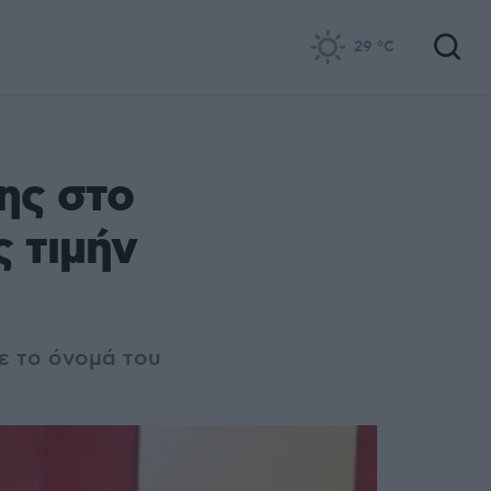
29
°C
ης στο
ς τιμήν
ε το όνομά του