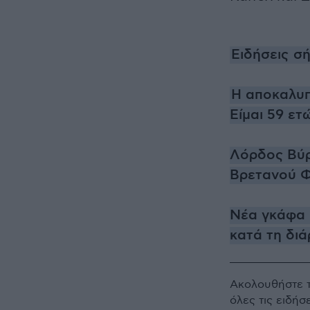
Ειδήσεις
σή
H αποκαλυπ
Είμαι 59 ετ
Λόρδος Βύρ
Βρετανού Φ
Νέα γκάφα 
κατά τη δι
Ακολουθήστε 
όλες τις ειδήσ