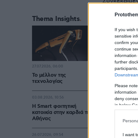
Συγκεκριμέν
οποίο έγρα
Protothe
Thema Insights
If you wish 
sensitive in
confirm you
continue se
information 
further disc
27.07.2026, 06:00
participants
Το μέλλον της
Downstream 
τεχνολογίας
Please note
information 
03.08.2026, 10:56
deny consent
in below Go
Η Smart φοιτητική
κατοικία στην καρδιά της
Αθήνας
Persona
I want t
26.07.2026, 09:54