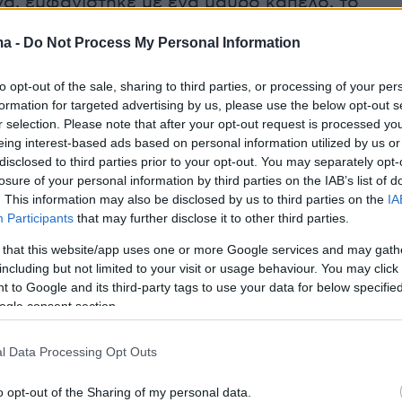
α, εμφανίστηκε με ένα μαύρο καπέλο, το
φε πάνω το όνομά του, με λευκά γράμματα.
ma -
Do Not Process My Personal Information
to opt-out of the sale, sharing to third parties, or processing of your per
formation for targeted advertising by us, please use the below opt-out s
r selection. Please note that after your opt-out request is processed y
eing interest-based ads based on personal information utilized by us or
disclosed to third parties prior to your opt-out. You may separately opt-
losure of your personal information by third parties on the IAB’s list of
. This information may also be disclosed by us to third parties on the
IA
Participants
that may further disclose it to other third parties.
 that this website/app uses one or more Google services and may gath
including but not limited to your visit or usage behaviour. You may click 
 to Google and its third-party tags to use your data for below specifi
ogle consent section.
l Data Processing Opt Outs
View this post on Instagram
o opt-out of the Sharing of my personal data.