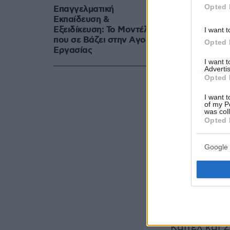
Opted 
Επαγγελματική
Εκπαίδευση &
Εξειδίκευση: Το Mοντέλο
I want t
που σε Bάζει στην Aγορά
Opted 
Eργασίας
I want 
Advertis
Opted 
I want t
of my P
was col
Opted 
Google 
Το παρών σ
του ηθοποι
Καϊτέλ και 