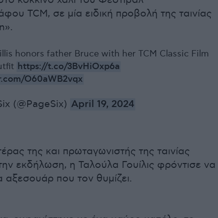
το κόκκινο χαλί του Φεστιβάλ
φου TCM, σε μία ειδική προβολή της ταινίας
n».
illis honors father Bruce with her TCM Classic Film
utfit
https://t.co/3BvHiOxp6a
ter.com/O60aWB2vqx
Six (@PageSix)
April 19, 2024
τέρας της και πρωταγωνιστής της ταινίας
την εκδήλωση, η Ταλούλα Γουίλις φρόντισε να
 αξεσουάρ που τον θυμίζει.