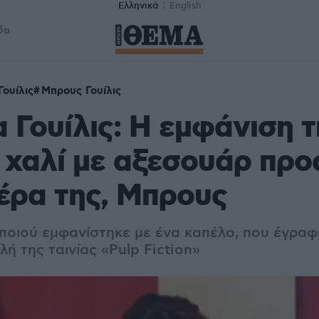
Ελληνικά
English
δα
ουίλις
Μπρους Γουίλις
 Γουίλις: Η εμφάνιση τ
 χαλί με αξεσουάρ προ
έρα της, Μπρους
ποιού εμφανίστηκε με ένα καπέλο, που έγραφ
λή της ταινίας «Pulp Fiction»