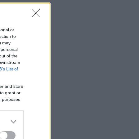
sonal or
ection to
ou may
 personal
out of the
 downstream
B’s List of
er and store
to grant or
ed purposes