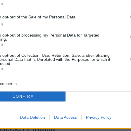
In
o opt-out of the Sale of my Personal Data.
In
to opt-out of processing my Personal Data for Targeted
ing.
In
o opt-out of Collection, Use, Retention, Sale, and/or Sharing
ersonal Data that Is Unrelated with the Purposes for which it
lected.
A post shared by tallulah (@buuski)
In
consents
CONFIRM
την εκδήλωση έδωσαν οι συμπρωταγωνιστές
Data Deletion
Data Access
Privacy Policy
ού, Τζον Τραβόλτα, Ούμα Θέρμαν, Χάρβεϊ
Σάμουελ Ελ Τζάκσον.