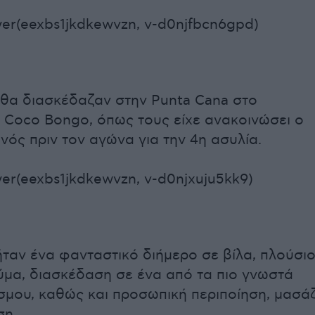
er(eexbs1jkdkewvzn, v-d0njfbcn6gpd)
 θα διασκέδαζαν στην Punta Cana στο
 Coco Bongo, όπως τους είχε ανακοινώσει ο
νός πριν τον αγώνα για την 4η ασυλία.
er(eexbs1jkdkewvzn, v-d0njxuju5kk9)
ταν ένα φανταστικό διήμερο σε βίλα, πλούσι
ύμα, διασκέδαση σε ένα από τα πιο γνωστά
σμου, καθώς και προσωπική περιποίηση, μασά
ση.