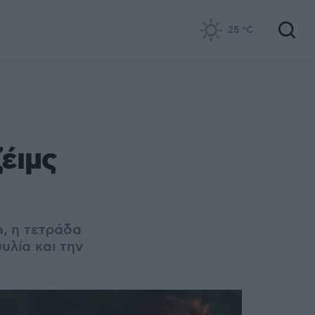
25
°C
έιμς
a, η τετράδα
υλία και την