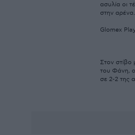
ασυλία οι τ
στην αρένα.
Glomex Pla
Στον στίβο
του Φάνη, ο
σε 2-2 της 