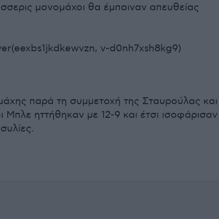
έσσερις μονομάχοι θα έμπαιναν απευθείας
yer(eexbs1jkdkewvzn, v-d0nh7xsh8kg9)
 μάχης παρά τη συμμετοχή της Σταυρούλας και
ι Μπλε ηττήθηκαν με 12-9 και έτσι ισοφάρισαν
ασυλίες.