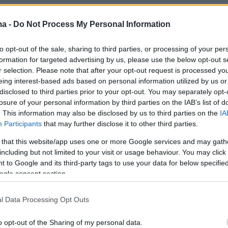
διο της Πέμπτης
(18/4) ο Τζέιμς Καφετζής
ma -
Do Not Process My Personal Information
 στην πρώτη του φορά που βρέθηκε στον
ία ήρθε την 15η εβδομάδα του Survivor 2024
to opt-out of the sale, sharing to third parties, or processing of your per
ε τους λόγους που ζήτησε από τους
formation for targeted advertising by us, please use the below opt-out s
του να τον ψηφίσουν.
r selection. Please note that after your opt-out request is processed y
eing interest-based ads based on personal information utilized by us or
disclosed to third parties prior to your opt-out. You may separately opt-
er(eexbs1jkdkewvzn, v-d0ngqa6p2yix)
losure of your personal information by third parties on the IAB’s list of
. This information may also be disclosed by us to third parties on the
IA
Participants
that may further disclose it to other third parties.
 that this website/app uses one or more Google services and may gath
including but not limited to your visit or usage behaviour. You may click 
 to Google and its third-party tags to use your data for below specifi
10 εβδομάδες ήρθε η ώρα να βγω και γω στην
ogle consent section.
Βέβαια, είναι λίγο διαφορετικό γιατί ήταν από
όφαση. Τα παιδιά δεν ήξεραν τι να ψηφίσουν,
l Data Processing Opt Outs
 στο συμβούλιο τα έπιασα και τους είπα
o opt-out of the Sharing of my personal data.
λω να ψηφίσετε εμένα γιατί θα μου δώσετε το