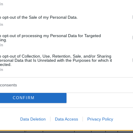
In
α αποφασίσω μόνος μου τι θέλω να κάνω».
ηλαδή να παραμείνω εδώ ή να αποχωρήσω.
o opt-out of the Sale of my Personal Data.
θεια είναι πως ακόμα δεν έχω επεξεργαστεί
In
ν πληροφορία που έλαβα. Έχω πολλές ώρες
to opt-out of processing my Personal Data for Targeted
υ για να κάτσω να σκεφτώ και να αποφασίσω
ing.
In
 αποχωρήσω ή να παραμείνω στο παιχνίδι και
έχρι το τέλος».
o opt-out of Collection, Use, Retention, Sale, and/or Sharing
ersonal Data that Is Unrelated with the Purposes for which it
lected.
In
yer(eexbs1jkdkewvzn, v-d0ngsdyd65p5)
consents
CONFIRM
Data Deletion
Data Access
Privacy Policy
s λόγω του πάρτι της ένωσης δεν θα είχαν
οινωνίας, ενώ μετά τον αγώνα για την 4η