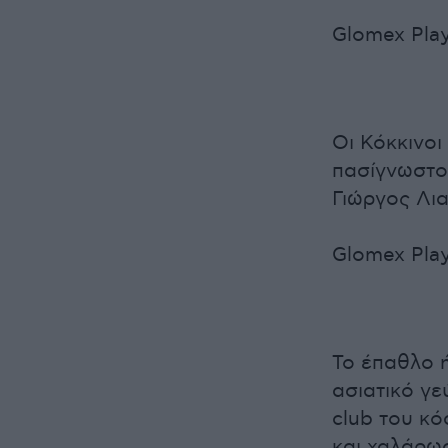
Glomex Play
Οι Κόκκινοι
πασίγνωστο
Γιώργος Λια
Glomex Play
Το έπαθλο ή
ασιατικό γε
club του κό
και χαλάρω