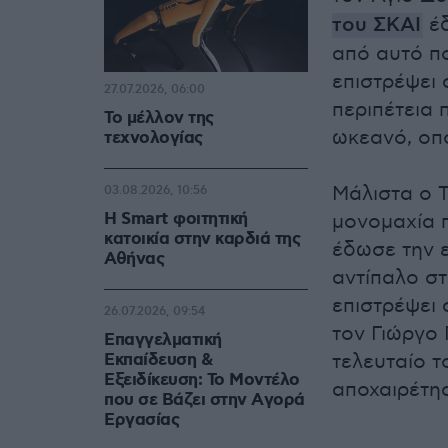
του ΣΚΑΙ
έδ
από αυτό πο
επιστρέψει 
27.07.2026, 06:00
περιπέτεια 
Το μέλλον της
ωκεανό, οπ
τεχνολογίας
Μάλιστα ο Τ
03.08.2026, 10:56
Η Smart φοιτητική
μονομαχία π
κατοικία στην καρδιά της
έδωσε την ε
Αθήνας
αντίπαλο σ
επιστρέψει 
26.07.2026, 09:54
τον Γιώργο
Επαγγελματική
Εκπαίδευση &
τελευταίο τ
Εξειδίκευση: Το Mοντέλο
αποχαιρέτησ
που σε Bάζει στην Aγορά
Eργασίας