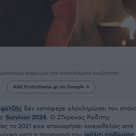
περισσότερα άρθρα μας
στα αποτελέσματα αναζήτησης
Add Protothema.gr on Google
αφετζής
δεν κατάφερε ολοκληρώσει τον στόχ
το
Survivor 2024
. O 27χρονος Ροδίτης
ίας τo 2021 είχε αποχωρήσει οικειοθελώς από
μίνικο γιατί η παραγωγή του
ριάλιτι επιβίωσης