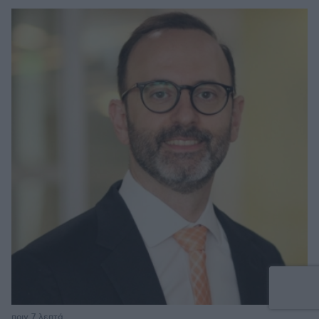
πριν 7 λεπτά