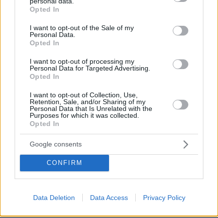
Ειδήσεις
Δημοφιλή
Σχολιασμένα
personal data.
grant or deny consent to Google and its third-party tags to
Opted In
use your data for below specified purposes in below Google
πριν 5 λεπτά
consent section.
I want to opt-out of the Sale of my
Νηστεία Δεκαπενταύγουστου: 20 μελωμένα φαγητά
Personal Data.
κατσαρόλας
Opted In
πριν 7 λεπτά
I want to opt-out of processing my
Ο ΣΚΑΪ έλυσε τη συνεργασία του με τον διευθύνοντα
Personal Data for Targeted Advertising.
Opted In
σύμβουλο, Γρηγόρη Δημητριάδη, δείτε την επίσημη
ανακοίνωση
I want to opt-out of Collection, Use,
Retention, Sale, and/or Sharing of my
πριν 9 λεπτά
Personal Data that Is Unrelated with the
«Πέρασα 4 υπέροχα χρόνια, φεύγω με βαθιά αγάπη για
Purposes for which it was collected.
την Ελλάδα»: Ο Νόαμ Κατζ αποχωρεί από πρέσβης στην
Opted In
Αθήνα
Google consents
πριν 10 λεπτά
Ξανά πάνω από τις 2.600 μονάδες το Χρηματιστήριο με
CONFIRM
εβδομαδιαία κέρδη 1,8%, πού βρήκε στηρίγματα
πριν 11 λεπτά
Με «Δούρειο Ίππο» την task force της CIA και οδηγό το
Data Deletion
Data Access
Privacy Policy
φιάσκο του Κόλπου των Χοίρων: Πώς θέλουν οι ΗΠΑ να
πάρουν τον έλεγχο στην Κούβα