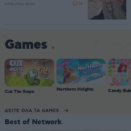
58
07.08.2026, 09:09
Games
Northern Heights
Candy Bub
Cut The Rope
ΔΕΙΤΕ ΟΛΑ ΤΑ GAMES
Best of Network