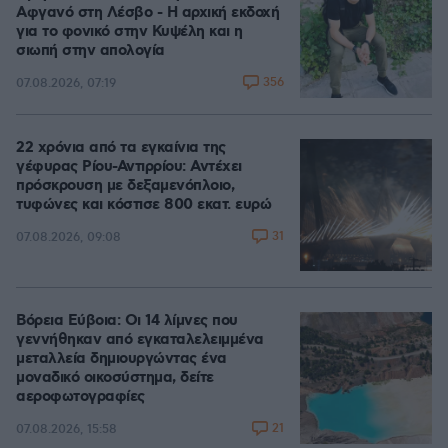
Αφγανό στη Λέσβο - Η αρχική εκδοχή
για το φονικό στην Κυψέλη και η
σιωπή στην απολογία
356
07.08.2026, 07:19
22 χρόνια από τα εγκαίνια της
γέφυρας Ρίου-Αντιρρίου: Αντέχει
πρόσκρουση με δεξαμενόπλοιο,
τυφώνες και κόστισε 800 εκατ. ευρώ
31
07.08.2026, 09:08
Βόρεια Εύβοια: Οι 14 λίμνες που
γεννήθηκαν από εγκαταλελειμμένα
μεταλλεία δημιουργώντας ένα
μοναδικό οικοσύστημα, δείτε
αεροφωτογραφίες
21
07.08.2026, 15:58