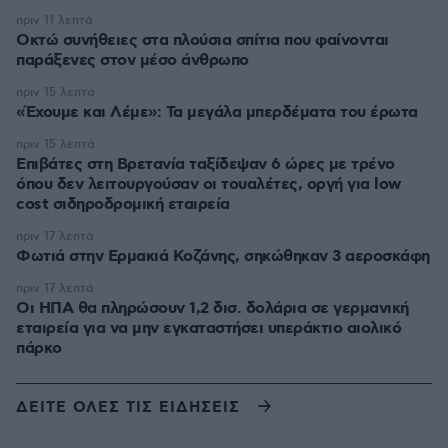
πριν 11 λεπτά
Οκτώ συνήθειες στα πλούσια σπίτια που φαίνονται
παράξενες στον μέσο άνθρωπο
πριν 15 λεπτά
«Έχουμε και Λέμε»: Τα μεγάλα μπερδέματα του έρωτα
πριν 15 λεπτά
Επιβάτες στη Βρετανία ταξίδεψαν 6 ώρες με τρένο
όπου δεν λειτουργούσαν οι τουαλέτες, οργή για low
cost σιδηροδρομική εταιρεία
πριν 17 λεπτά
Φωτιά στην Ερμακιά Κοζάνης, σηκώθηκαν 3 αεροσκάφη
πριν 17 λεπτά
Οι ΗΠΑ θα πληρώσουν 1,2 δισ. δολάρια σε γερμανική
εταιρεία για να μην εγκαταστήσει υπεράκτιο αιολικό
πάρκο
ΔΕΙΤΕ ΟΛΕΣ ΤΙΣ ΕΙΔΗΣΕΙΣ