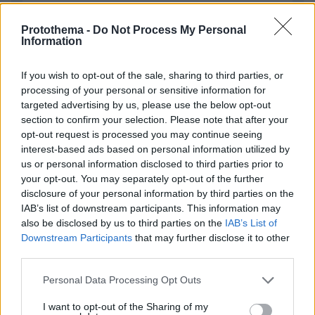
Protothema -
Do Not Process My Personal
Information
If you wish to opt-out of the sale, sharing to third parties, or
processing of your personal or sensitive information for
targeted advertising by us, please use the below opt-out
Απομένουν
2500
χαρακτήρες
section to confirm your selection. Please note that after your
opt-out request is processed you may continue seeing
interest-based ads based on personal information utilized by
us or personal information disclosed to third parties prior to
your opt-out. You may separately opt-out of the further
disclosure of your personal information by third parties on the
IAB’s list of downstream participants. This information may
also be disclosed by us to third parties on the
IAB’s List of
* Υποχρεωτικά πεδία
Downstream Participants
that may further disclose it to other
third parties.
Please note that this website/app uses one or more Google
Personal Data Processing Opt Outs
ΡΟΗ ΕΙΔΗΣΕΩΝ
services and may gather and store information including but
not limited to your visit or usage behaviour. You may click to
I want to opt-out of the Sharing of my