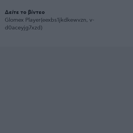
Δείτε το βίντεο
Glomex Player(eexbs1jkdkewvzn, v-
d0aceyjg7xzd)