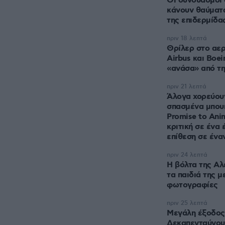
Οι συνδυασμοί 
κάνουν θαύματα
της επιδερμίδα
πριν 18 λεπτά
Θρίλερ στο αερ
Airbus και Boe
«ανάσα» από τ
πριν 21 λεπτά
Άλογα χορεύου
σπασμένα μπουκ
Promise to Ani
κριτική σε ένα 
επίθεση σε ένα
πριν 24 λεπτά
Η βόλτα της Αλ
τα παιδιά της μ
φωτογραφίες
πριν 25 λεπτά
Μεγάλη έξοδος 
Δεκαπενταύγουσ