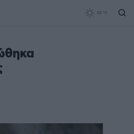
33
°C
ώθηκα
ς