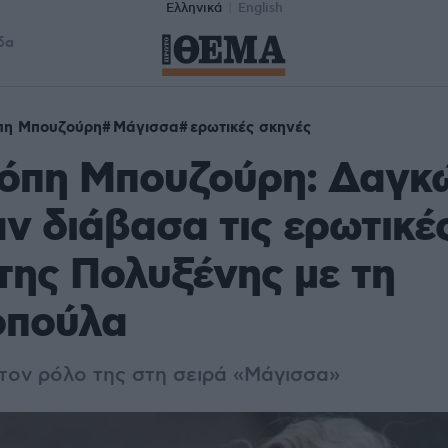
Ελληνικά
English
δα
πη Μπουζούρη
Μάγισσα
ερωτικές σκηνές
όπη Μπουζούρη: Δαγκ
αν διάβασα τις ερωτικέ
της Πολυξένης με τη
οπούλα
ον ρόλο της στη σειρά «Μάγισσα»