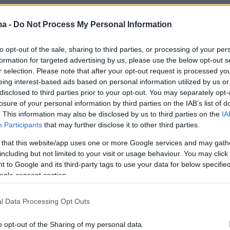
η στη «Μάγισσα» η
Παρθενόπη Μπουζούρη
ma -
Do Not Process My Personal Information
τικές σκηνές με τη χωριατοπούλα, είπε:
«Όταν
to opt-out of the sale, sharing to third parties, or processing of your per
ώτες ερωτικές σκηνές της Πολυξένης, με την
formation for targeted advertising by us, please use the below opt-out s
α, δαγκώθηκα λίγο. "Τώρα αυτό πως θα γίνει;
r selection. Please note that after your opt-out request is processed y
μεγάλη η έκθεση και πολύ μεγάλη η κλίμακα
eing interest-based ads based on personal information utilized by us or
disclosed to third parties prior to your opt-out. You may separately opt-
" έλεγα. Φυσικά και θα ήθελα τώρα να
losure of your personal information by third parties on the IAB’s list of
τι στην τηλεόραση. Και γιατί όχι και κάτι
. This information may also be disclosed by us to third parties on the
IA
υς. Δηλαδή θα μου άρεσε μέχρι και κωμωδία
Participants
that may further disclose it to other third parties.
ην πραγματικότητα».
 that this website/app uses one or more Google services and may gath
including but not limited to your visit or usage behaviour. You may click 
 to Google and its third-party tags to use your data for below specifi
, μίλησε για τον θάνατο της μητέρας της.
ogle consent section.
γμή στη ζωή μας, ναι, "σκοτώσαμε" κάτι μικρό
l Data Processing Opt Outs
πολύ. Ο πόνος μας πάει παρακάτω και είναι η
o opt-out of the Sharing of my personal data.
σα από την οποία γινόμαστε ενήλικες. Εγώ