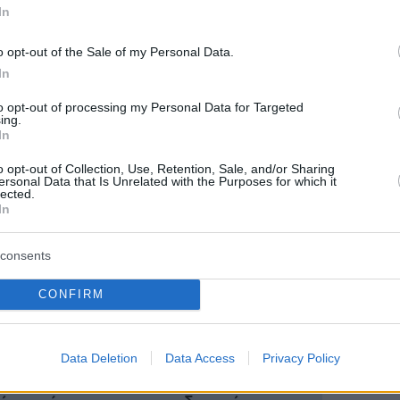
In
α απότομα, μέσα σε ένα καλοκαίρι, όταν
αμά μου η οποία έφυγε νέα και πολύ
o opt-out of the Sale of my Personal Data.
ήλωσε η Παρθενόπη Μπουζούρη
.
In
to opt-out of processing my Personal Data for Targeted
ing.
In
ήμερα:
o opt-out of Collection, Use, Retention, Sale, and/or Sharing
ersonal Data that Is Unrelated with the Purposes for which it
ημένη η Κέιτ από τα μηνύματα υποστήριξης -
lected.
In
την μάχη της πριγκίπισσας της Ουαλίας με τον
consents
CONFIRM
 Αγώνες 2024: Η αφή της Φλόγας, οι κίονες
υματολογικά μαθήματα
Data Deletion
Data Access
Privacy Policy
ε τεχνητή νοημοσύνη και ρομποτικό