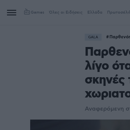
Games
Όλες οι Ειδήσεις
Ελλάδα
Πρωτοσέλι
Παρθενό
GALA
Παρθεν
λίγο ότ
σκηνές 
χωριατ
Αναφερόμενη στ