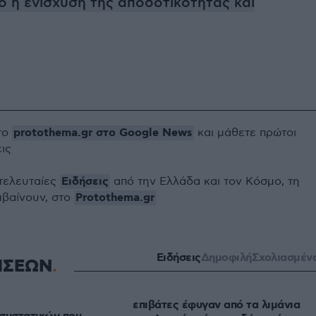
ό η ενίσχυση της αποδοτικότητας και
protothema.gr στο Google News
το
και μάθετε πρώτοι
εις
Ειδήσεις
 τελευταίες
από την Ελλάδα και τον Κόσμο, τη
Protothema.gr
μβαίνουν, στο
Ειδήσεις
Δημοφιλή
Σχολιασμέν
ΗΣΕΩΝ
επιβάτες έφυγαν από τα λιμάνια