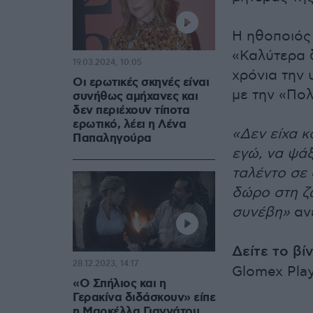
Η ηθοποιός
«Καλύτερα δ
19.03.2024, 10:05
χρόνια την 
Οι ερωτικές σκηνές είναι
με την «Πο
συνήθως αμήχανες και
δεν περιέχουν τίποτα
ερωτικό, λέει η Λένα
«Δεν είχα κ
Παπαληγούρα
εγώ, να ψάξ
ταλέντο σε
δώρο στη ζ
συνέβη»
αν
Δείτε το βί
28.12.2023, 14:17
Glomex Pla
«Ο Σπήλιος και η
Γερακίνα διδάσκουν» είπε
η Μαρκέλλα Γιαννάτου