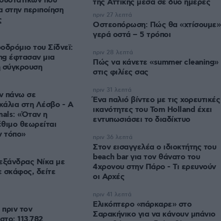
συστατικών που
της Αττικής μέσα σε δύο ημέρες
 στην περιποίηση
πριν 27 λεπτά
ς
Οστεοπόρωση: Πώς θα «χτίσουμε»
γερά οστά – 5 τρόποι
οδρόμιο του Σίδνεϊ:
πριν 28 λεπτά
ing έφτασαν μια
Πώς να κάνετε «summer cleaning»
η σύγκρουση
στις φιλίες σας
πριν 31 λεπτά
ν πάνω σε
Ένα παλιό βίντεο με τις χορευτικές
άλια στη Λέσβο - A
ικανότητες του Tom Holland έχει
mals: «Όταν η
εντυπωσιάσει το διαδίκτυο
έθιμο θεωρείται
ν τόπο»
πριν 36 λεπτά
Στον εισαγγελέα ο ιδιοκτήτης του
beach bar για τον θάνατο του
εξάνδρας Νίκα με
4χρονου στην Πάρο - Τι ερευνούν
ε σκάφος, δείτε
οι Αρχές
πριν 41 λεπτά
Ελικόπτερο «πάρκαρε» στο
πριν τον
Σαρακήνικο για να κάνουν μπάνιο
το: 113.782