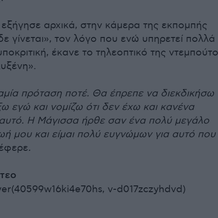
 εξήγησε αρχικά,
στην κάμερα της εκπομπής
ε γίνεται», τον λόγο που ενώ υπηρετεί πολλά
υποκριτική, έκανε το τηλεοπτικό της ντεμπούτ
λυξένη».
αμία πρόταση ποτέ. Θα έπρεπε να διεκδικήσω
ω εγώ και νομίζω ότι δεν έχω και κανένα
 αυτό. Η Μάγισσα ήρθε σαν ένα πολύ μεγάλο
ωή μου και είμαι πολύ ευγνώμων για αυτό που
έφερε
.
ντεο
yer(40599w16ki4e70hs, v-d017zczyhdvd)