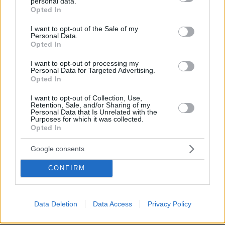
personal data.
grant or deny consent to Google and its third-party tags to
Opted In
use your data for below specified purposes in below Google
consent section.
I want to opt-out of the Sale of my
Personal Data.
Opted In
I want to opt-out of processing my
Personal Data for Targeted Advertising.
Opted In
I want to opt-out of Collection, Use,
Retention, Sale, and/or Sharing of my
Personal Data that Is Unrelated with the
Purposes for which it was collected.
Opted In
Google consents
CONFIRM
Data Deletion
Data Access
Privacy Policy