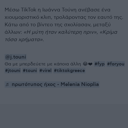
Μέσω TikTok η Ιωάννα Τούνη ανέβασε ένα
χιουμοριστικό κλιπ, τρολάροντας τον εαυτό της.
Κάτω από το βίντεο της σχολίασαν, μεταξύ
άλλων:
«Η μύτη ήταν καλύτερη πριν», «Κρίμα
τόσα χρήματα»
.
@j.touni
#fyp
#foryou
Θα με μπερδεύετε με κάποια άλλη 😂❤️
#jtouni
#touni
#viral
#tiktokgreece
♬ πρωτότυπος ήχος - Melenia Nioplia