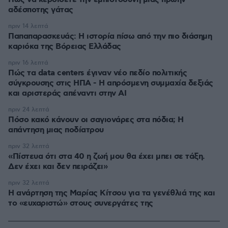
αδέσποτης γάτας
πριν 14 λεπτά
Παπαπαρασκευάς: Η ιστορία πίσω από την πιο διάσημη
καριόκα της Βόρειας Ελλάδας
πριν 16 λεπτά
Πώς τα data centers έγιναν νέο πεδίο πολιτικής
σύγκρουσης στις ΗΠΑ - Η απρόσμενη συμμαχία δεξιάς
και αριστεράς απέναντι στην AI
πριν 24 λεπτά
Πόσο κακό κάνουν οι σαγιονάρες στα πόδια; Η
απάντηση μιας ποδίατρου
πριν 32 λεπτά
«Πίστευα ότι στα 40 η ζωή μου θα έχει μπει σε τάξη.
Δεν έχει και δεν πειράζει»
πριν 32 λεπτά
Η ανάρτηση της Μαρίας Κίτσου για τα γενέθλιά της και
το «ευχαριστώ» στους συνεργάτες της