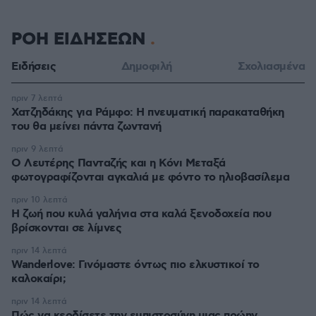
ΡΟΗ ΕΙΔΗΣΕΩΝ
Ειδήσεις
Δημοφιλή
Σχολιασμένα
πριν 7 λεπτά
Χατζηδάκης για Ράμφο: Η πνευματική παρακαταθήκη
του θα μείνει πάντα ζωντανή
πριν 9 λεπτά
Ο Λευτέρης Πανταζής και η Κόνι Μεταξά
φωτογραφίζονται αγκαλιά με φόντο το ηλιοβασίλεμα
πριν 10 λεπτά
Η ζωή που κυλά γαλήνια στα καλά ξενοδοχεία που
βρίσκονται σε λίμνες
πριν 14 λεπτά
Wanderlove: Γινόμαστε όντως πιο ελκυστικοί το
καλοκαίρι;
πριν 14 λεπτά
Πώς να κερδίσετε την εμπιστοσύνη μιας πρώην