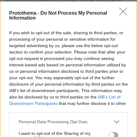
χρόνια πριν, όταν η Ιωάννα Τούνη είχε κάνει
την πρώτη της τηλεοπτική εμφάνιση στο «My
Protothema -
Do Not Process My Personal
Style Rocks» και είχε παραδεχτεί πως όντως
Information
μοιάζουν με τον ηθοποιό.
If you wish to opt-out of the sale, sharing to third parties, or
processing of your personal or sensitive information for
Πολλοί από όσους είδαν το TikTok έσπευσαν να
targeted advertising by us, please use the below opt-out
σχολιάσουν. Άλλοι σχολίασαν το ποσό που
section to confirm your selection. Please note that after your
έδωσε η Ιωάννα Τούνη και άλλοι, το πόσο και
opt-out request is processed you may continue seeing
αν άλλαξε το πρόσωπό της μετά την επέμβαση.
interest-based ads based on personal information utilized by
us or personal information disclosed to third parties prior to
your opt-out. You may separately opt-out of the further
disclosure of your personal information by third parties on the
IAB’s list of downstream participants. This information may
also be disclosed by us to third parties on the
IAB’s List of
Downstream Participants
that may further disclose it to other
third parties.
Please note that this website/app uses one or more Google
Personal Data Processing Opt Outs
services and may gather and store information including but
not limited to your visit or usage behaviour. You may click to
I want to opt-out of the Sharing of my