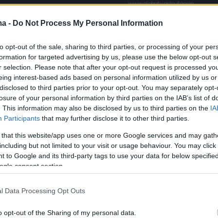
ma -
Do Not Process My Personal Information
to opt-out of the sale, sharing to third parties, or processing of your per
formation for targeted advertising by us, please use the below opt-out s
ωστόσο, αυτοί οι άνθρωποι που έχουν
r selection. Please note that after your opt-out request is processed y
πτά κι έχουν γίνει αρωγοί στην διάδοση του
eing interest-based ads based on personal information utilized by us or
 μηνύματος αγάπης. Είναι αυτοί που έγιναν
disclosed to third parties prior to your opt-out. You may separately opt-
losure of your personal information by third parties on the IAB’s list of
τες ενός οργάνου τους, για να δώσουν μία
. This information may also be disclosed by us to third parties on the
IA
ζωή σε κάποιον που αγαπούν πολύ.
Participants
that may further disclose it to other third parties.
 that this website/app uses one or more Google services and may gath
Σρόιτερ συναντά μεταμοσχευμένους παρέα μ
including but not limited to your visit or usage behaviour. You may click 
 δότες τους και μιλούν για την δύσκολη
 to Google and its third-party tags to use your data for below specifi
ogle consent section.
 χρειάστηκε να πάρουν, αλλά και γι’ αυτό το
, που όμοιό του δεν υπάρχει.
l Data Processing Opt Outs
, λοιπόν, αυτή την εβδομάδα, σας συστήνει
o opt-out of the Sharing of my personal data.