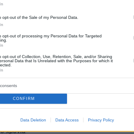
που έγινε δότης ήπατος για την κόρη του
In
Τάσο Μαρκουϊζο – Ιαβέρη, που έδωσε το ένα
o opt-out of the Sale of my Personal Data.
τον γιο του Κωνσταντίνο, τον Δημήτρη που
In
εφρό του στη γυναίκα της ζωής του, Ειρήνη,
to opt-out of processing my Personal Data for Targeted
ην Κωνσταντίνα που έδωσε ζωή στον πατέρα
ing.
In
ο, μέσω μεταμόσχευσης μυελού των οστών.
o opt-out of Collection, Use, Retention, Sale, and/or Sharing
ersonal Data that Is Unrelated with the Purposes for which it
lected.
In
ήμερα:
consents
η: «Πήραν φωτιά» οι ψησταριές, τσικνίζουν
CONFIRM
βάκειο - Δείτε βίντεο και φωτογραφίες
Data Deletion
Data Access
Privacy Policy
η: 28χρονη κατήγγειλε ότι ο σύζυγός της τη
ύο χρόνια