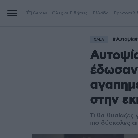
Games
Όλες οι Ειδήσεις
Ελλάδα
Πρωτοσέλι
Αυτοψία
GALA
Αυτοψί
έδωσαν 
αγαπημέ
στην ε
Τι θα θυσίαζες 
πιο δύσκολες α