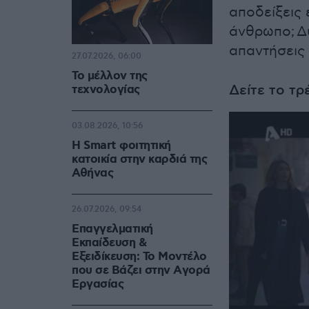
αποδείξεις 
άνθρωπο;
Δ
απαντήσεις 
27.07.2026, 06:00
Το μέλλον της
Δείτε το τρ
τεχνολογίας
03.08.2026, 10:56
Η Smart φοιτητική
κατοικία στην καρδιά της
Αθήνας
26.07.2026, 09:54
Επαγγελματική
Εκπαίδευση &
Εξειδίκευση: Το Mοντέλο
που σε Bάζει στην Aγορά
Eργασίας