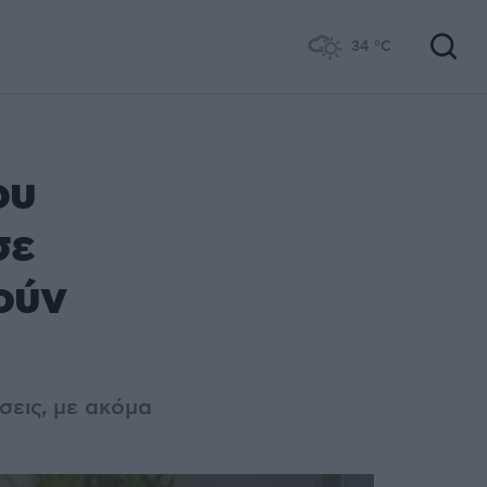
34
°C
ου
σε
ούν
εις, με ακόμα