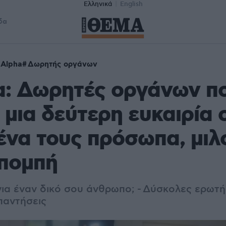
Ελληνικά
English
δα
Alpha
Δωρητής οργάνων
α: Δωρητές οργάνων π
μια δεύτερη ευκαιρία 
να τους πρόσωπα, μιλ
κπομπή
για έναν δικό σου άνθρωπο; -
Δύσκολες ερωτήσ
παντήσεις