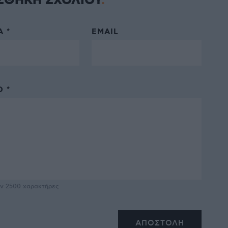
ΣΘΗΚΗ ΣΧΟΛΙΟΥ
 *
EMAIL
 *
υν
2500
χαρακτήρες