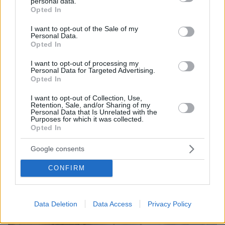
personal data.
grant or deny consent to Google and its third-party tags to
Opted In
ΔΕΙΤΕ ΟΛΕΣ ΤΙΣ ΕΙΔΗΣΕΙΣ
use your data for below specified purposes in below Google
consent section.
I want to opt-out of the Sale of my
Personal Data.
Opted In
ΤΑ ΠΙΟ ΔΗΜΟΦΙΛΗ
I want to opt-out of processing my
Personal Data for Targeted Advertising.
Opted In
I want to opt-out of Collection, Use,
Retention, Sale, and/or Sharing of my
Personal Data that Is Unrelated with the
Purposes for which it was collected.
Opted In
Google consents
CONFIRM
Data Deletion
Data Access
Privacy Policy