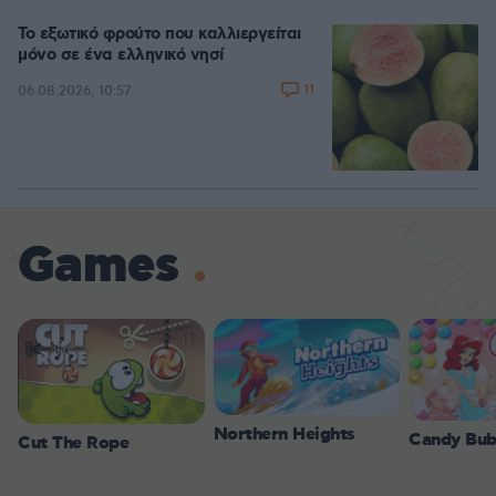
Το εξωτικό φρούτο που καλλιεργείται
μόνο σε ένα ελληνικό νησί
11
06.08.2026, 10:57
Games
Northern Heights
Candy Bub
Cut The Rope