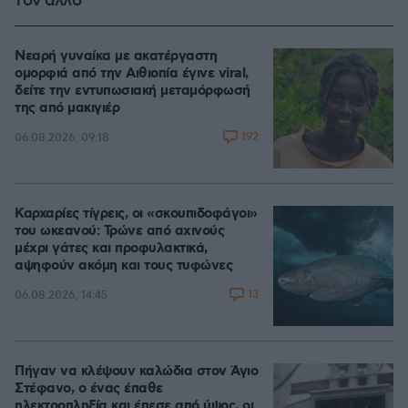
τον άλλο
Νεαρή γυναίκα με ακατέργαστη
ομορφιά από την Αιθιοπία έγινε viral,
δείτε την εντυπωσιακή μεταμόρφωσή
της από μακιγιέρ
192
06.08.2026, 09:18
Καρχαρίες τίγρεις, οι «σκουπιδοφάγοι»
του ωκεανού: Τρώνε από αχινούς
μέχρι γάτες και προφυλακτικά,
αψηφούν ακόμη και τους τυφώνες
13
06.08.2026, 14:45
Πήγαν να κλέψουν καλώδια στον Άγιο
Στέφανο, ο ένας έπαθε
ηλεκτροπληξία και έπεσε από ύψος, οι