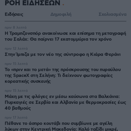
ΡΟΗ ΕΙΔΗΣΕΩΝ
Ειδήσεις
Δημοφιλή
Σχολιασμένα
πριν 8 λεπτά
Η Τραμπζονσπόρ ανακοίνωσε και επίσημα τη μεταγραφή
του Σαλάχ: Θα παίρνει 17 εκατομμύρια τον χρόνο
πριν 12 λεπτά
Στην Ίμπιζα με τον νέο της σύντροφο η Κιάρα Φεράνι
πριν 15 λεπτά
Το «πριν και το μετά» της πρόσκρουσης του πυραύλου
της SpaceX στη Σελήνη: Τι δείχνουν φωτογραφίες
κορεατικής συσκευής
πριν 15 λεπτά
Μάχη με τις φλόγες εν μέσω καύσωνα στα Βαλκάνια:
Πυρκαγιές σε Σερβία και Αλβανία με θερμοκρασίες έως
40 βαθμούς
πριν 17 λεπτά
Πέθανε το άσπρο κουτάβι που συμβίωνε με αγέλη
λύκων στην Κεντρική Μακεδονία: Καλό ταξίδι μικρέ,