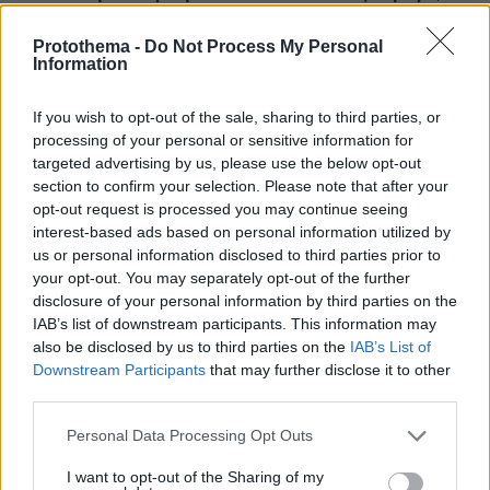
δείτε βίντεο
Protothema -
Do Not Process My Personal
πριν 24 λεπτά
Information
Συνελήφθη αστυνομικός για επικίνδυνη οδήγηση και
απείθεια
If you wish to opt-out of the sale, sharing to third parties, or
πριν 25 λεπτά
processing of your personal or sensitive information for
Δημήτρης Ξανθάκης: Η γνήσια λαϊκή φωνή, οι
targeted advertising by us, please use the below opt-out
συνεργασίες, τα κορυφαία του τραγούδια, γιατί δεν
section to confirm your selection. Please note that after your
έκανε καριέρα σε μεγάλες πίστες
opt-out request is processed you may continue seeing
πριν 26 λεπτά
interest-based ads based on personal information utilized by
Οι πρώτες δηλώσεις του Λιβάι Γκαρσία: «Με έπεισαν ο
us or personal information disclosed to third parties prior to
προπονητής και ο τεχνικός διευθυντής του
your opt-out. You may separately opt-out of the further
Παναθηναϊκού», βίντεο
disclosure of your personal information by third parties on the
IAB’s list of downstream participants. This information may
πριν 27 λεπτά
also be disclosed by us to third parties on the
IAB’s List of
Αυτά είναι τα σημάδια που δείχνουν ότι ο σκύλος σας
Downstream Participants
that may further disclose it to other
είναι παραμελημένος
third parties.
πριν 27 λεπτά
Rihanna: Χορεύει αισθησιακά στον A$AP Rocky κατά τη
Please note that this website/app uses one or more Google
Personal Data Processing Opt Outs
διάρκεια κρουαζιέρας στα Μπαρμπέιντος
services and may gather and store information including but
not limited to your visit or usage behaviour. You may click to
I want to opt-out of the Sharing of my