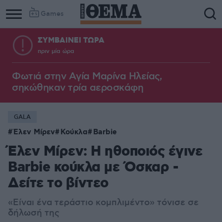
Games
ΣΥΜΒΑΙΝΕΙ ΤΩΡΑ
πριν μία ώρα
Φωτιά στην Aγία Μαρίνα Ηλείας,
σηκώθηκαν τρία αεροσκάφη
GALA
Έλεν Μίρεν
Κούκλα
Barbie
Έλεν Μίρεν: Η ηθοποιός έγινε
Barbie κούκλα με Όσκαρ -
Δείτε το βίντεο
«Ε
ίναι ένα τεράστιο κομπλιμέντο» τόνισε σε
δήλωσή της