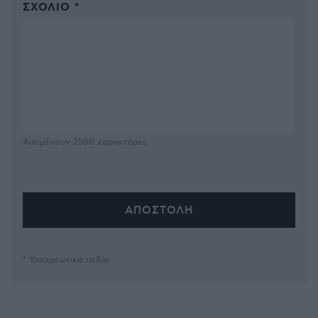
ΣΧΌΛΙΟ *
Απομένουν
2500
χαρακτήρες
* Υποχρεωτικά πεδία