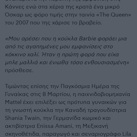
Κάννες ενώ στα χέρια της κρατά ένα μικρό
Όσκαρ ως φόρο τιμής στην ταινία «The Queen»
του 2007 που της χάρισε το βραβείο.
«Μου αρέσει που η κούκλα Barbie φοράει μια
από τις αγαπημένες μου εμφανίσεις στο
κόκκινο χαλί. Ήταν η πρώτη φορά που είχα
μπλε μαλλιά και ένιωθα τόσο ενθουσιασμένη»
πρόσθεσε.
Τιμώντας επίσης την Παγκόσμια Ημέρα της
Γυναίκας στις 8 Μαρτίου, η παιχνιδοβιομηχανία
Μattel έχει επιλέξει ως πρότυπα γυναικών για
τη γνωστή κούκλα την Καναδή τραγουδίστρια
Shania Twain, την Γερμανίδα κωμικό και
ακτιβίστρια Enissa Amani, τη Μεξικανή
σκηνοθέτιδα, παραγωγό και σεναριογράφο Lila