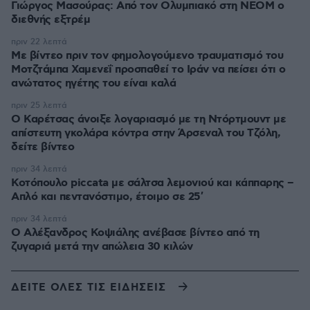
Γιώργος Μασούρας: Από τον Ολυμπιακό στη ΝΕΟΜ ο
διεθνής εξτρέμ
πριν 22 λεπτά
Με βίντεο πριν τον φημολογούμενο τραυματισμό του
Μοτζτάμπα Χαμενεΐ προσπαθεί το Ιράν να πείσει ότι ο
ανώτατος ηγέτης του είναι καλά
πριν 25 λεπτά
Ο Καρέτσας άνοιξε λογαριασμό με τη Ντόρτμουντ με
απίστευτη γκολάρα κόντρα στην Άρσεναλ του Τζόλη,
δείτε βίντεο
πριν 34 λεπτά
Κοτόπουλο piccata με σάλτσα λεμονιού και κάππαρης –
Απλό και πεντανόστιμο, έτοιμο σε 25′
πριν 34 λεπτά
Ο Αλέξανδρος Κοψιάλης ανέβασε βίντεο από τη
ζυγαριά μετά την απώλεια 30 κιλών
ΔΕΙΤΕ ΟΛΕΣ ΤΙΣ ΕΙΔΗΣΕΙΣ