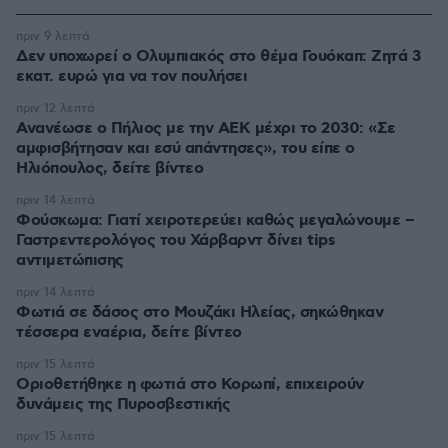
πριν 9 λεπτά
Δεν υποχωρεί ο Ολυμπιακός στο θέμα Γουόκαπ: Ζητά 3
εκατ. ευρώ για να τον πουλήσει
πριν 12 λεπτά
Ανανέωσε ο Πήλιος με την ΑΕΚ μέχρι το 2030: «Σε
αμφισβήτησαν και εσύ απάντησες», του είπε ο
Ηλιόπουλος, δείτε βίντεο
πριν 14 λεπτά
Φούσκωμα: Γιατί χειροτερεύει καθώς μεγαλώνουμε –
Γαστρεντερολόγος του Χάρβαρντ δίνει tips
αντιμετώπισης
πριν 14 λεπτά
Φωτιά σε δάσος στο Μουζάκι Ηλείας, σηκώθηκαν
τέσσερα εναέρια, δείτε βίντεο
πριν 15 λεπτά
Οριοθετήθηκε η φωτιά στο Κορωπί, επιχειρούν
δυνάμεις της Πυροσβεστικής
πριν 15 λεπτά