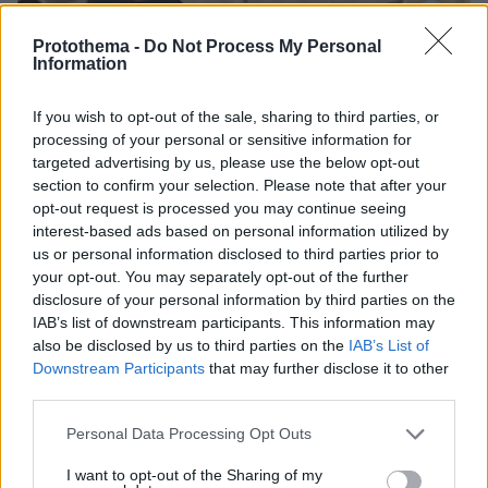
Protothema -
Do Not Process My Personal
Loaded
:
Information
100.00%
09.08.2026, 14:15
Η Πολιτική Αεροπορία διαπίστωσε κενό στον νόμο
If you wish to opt-out of the sale, sharing to third parties, or
όταν ένας... απίθανος τύπος προσγείωσε το
processing of your personal or sensitive information for
ελικόπτερό του στο Σαρακήνικο με εκατοντάδες
targeted advertising by us, please use the below opt-out
λουόμενους - Παρέμβαση Εισαγγελέα
section to confirm your selection. Please note that after your
opt-out request is processed you may continue seeing
interest-based ads based on personal information utilized by
us or personal information disclosed to third parties prior to
your opt-out. You may separately opt-out of the further
disclosure of your personal information by third parties on the
IAB’s list of downstream participants. This information may
also be disclosed by us to third parties on the
IAB’s List of
Downstream Participants
that may further disclose it to other
third parties.
Please note that this website/app uses one or more Google
Personal Data Processing Opt Outs
services and may gather and store information including but
not limited to your visit or usage behaviour. You may click to
I want to opt-out of the Sharing of my