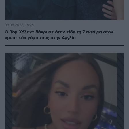
09.08.2026, 16:25
Ο Τομ Χόλαντ δάκρυσε όταν είδε τη Ζεντάγια στον
«μυστικό» γάμο τους στην Αγγλία