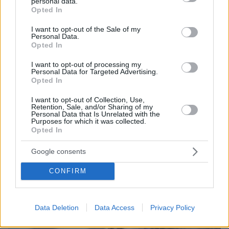
personal data.
grant or deny consent to Google and its third-party tags to
Opted In
use your data for below specified purposes in below Google
consent section.
I want to opt-out of the Sale of my
Personal Data.
Opted In
I want to opt-out of processing my
Personal Data for Targeted Advertising.
Opted In
I want to opt-out of Collection, Use,
πριν 15 λεπτά
Retention, Sale, and/or Sharing of my
Οριοθετήθηκε η φωτιά στο Κορωπί, επιχειρούν
Personal Data that Is Unrelated with the
Purposes for which it was collected.
δυνάμεις της Πυροσβεστικής
Opted In
Google consents
CONFIRM
Data Deletion
Data Access
Privacy Policy