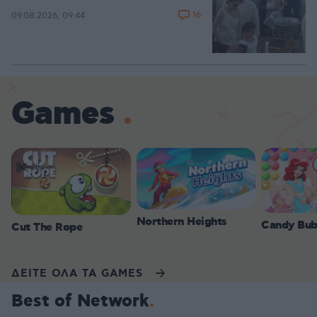
16
09.08.2026, 09:44
Games
Northern Heights
Candy Bub
Cut The Rope
ΔΕΙΤΕ ΟΛΑ ΤΑ GAMES
Best of Network