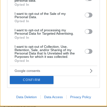
personal data.
grant or deny consent to Google and its third-party tags to
αντιπαράθεσης, όμως το να βρίζουν
Opted In
use your data for below specified purposes in below Google
ανθρώπους το θεωρώ εγκληματικό, ανόητο και
consent section.
I want to opt-out of the Sale of my
ηλιθιότητα. Δεν μπορώ να πιστέψω ότι κάποιος
Personal Data.
Opted In
άνθρωπος έκανε αυτή την τοποθέτηση».
I want to opt-out of processing my
Αντιδράσεις και στο Twitter
Personal Data for Targeted Advertising.
Opted In
Από την ώρα που έγιναν γνωστές οι δηλώσεις
του Νίκου Μουρατίδη, ο παραγωγός έχει
I want to opt-out of Collection, Use,
Retention, Sale, and/or Sharing of my
αρχίσει να σχολιάζεται αρνητικά και στα μέσα
Personal Data that Is Unrelated with the
Purposes for which it was collected.
κοινωνικής δικτύωσης.
Opted In
Google consents
Μόνο ντροπή για δηλώσεις που αναφέρονται σε
CONFIRM
παιδιά, πού ξέρεις εσύ πώς μεγάλωσε το παιδί της;
Ο μουρατίδης ήταν πάντα αιχμηρός στον λόγο
του, αλλά εδώ το παράκανε. Ντροπή, η απόλυτη
Data Deletion
Data Access
Privacy Policy
#μουρατίδης
ξεφτίλα αυτά που έγραψε.
#SuperKaterina