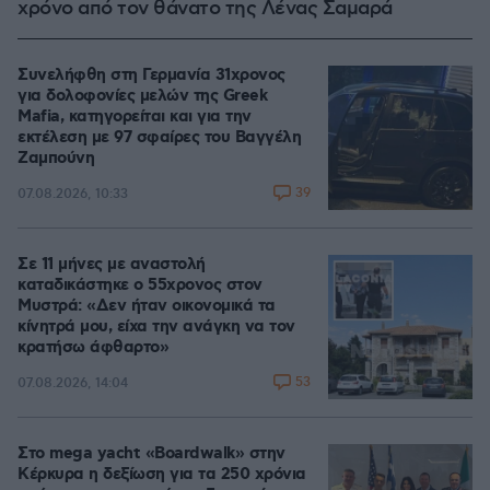
χρόνο από τον θάνατο της Λένας Σαμαρά
Συνελήφθη στη Γερμανία 31χρονος
για δολοφονίες μελών της Greek
Mafia, κατηγορείται και για την
εκτέλεση με 97 σφαίρες του Βαγγέλη
Ζαμπούνη
39
07.08.2026, 10:33
Σε 11 μήνες με αναστολή
καταδικάστηκε ο 55χρονος στον
Μυστρά: «Δεν ήταν οικονομικά τα
κίνητρά μου, είχα την ανάγκη να τον
κρατήσω άφθαρτο»
53
07.08.2026, 14:04
Στο mega yacht «Boardwalk» στην
Κέρκυρα η δεξίωση για τα 250 χρόνια