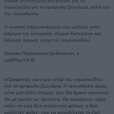
έδωσε συνέντευξη και μίλησε για το
νομοσχέδιο για τα ομόφυλα ζευγάρια, αλλά και
την τεκνοθεσία.
Η γνωστή παρουσιάστρια είχε μιλήσει στην
κάμερα της εκπομπής «Super Κατερίνα» και
δήλωσε αρχικά, υπέρ του νομοσχεδίου.
Glomex Player(eexbs1jkdkewvzn, v-
cy459qvv3r3l)
«Προφανώς και είμαι υπέρ του νομοσχεδίου
για τα ομόφυλα ζευγάρια. Η τεκνοθεσία όμως,
είναι μια άλλη ιστορία. Δεν θα ήμουν αρνητική.
Αν με ρωτάς ως Χριστίνα, θα χαιρόμουν πάρα
πολύ να είχα δύο κολλητούς φίλους ή δύο
κολλητές φίλες, που να μοιράζονται τη ζωή