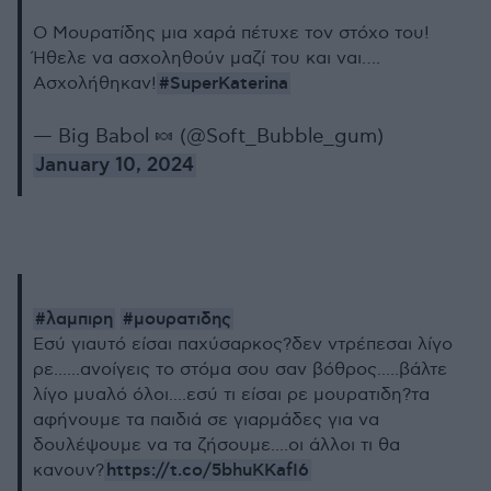
Ο Μουρατίδης μια χαρά πέτυχε τον στόχο του!
Ήθελε να ασχοληθούν μαζί του και ναι….
#SuperKaterina
Ασχολήθηκαν!
— Big Babol 🍬 (@Soft_Bubble_gum)
January 10, 2024
#λαμπιρη
#μουρατιδης
Εσύ γιαυτό είσαι παχύσαρκος?δεν ντρέπεσαι λίγο
ρε......ανοίγεις το στόμα σου σαν βόθρος.....βάλτε
λίγο μυαλό όλοι....εσύ τι είσαι ρε μουρατιδη?τα
αφήνουμε τα παιδιά σε γιαρμάδες για να
δουλέψουμε να τα ζήσουμε....οι άλλοι τι θα
https://t.co/5bhuKKafI6
κανουν?