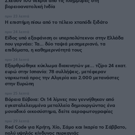
Σχεδόν 100 νεκροί από τις πλημμύρες στη
βορειοανατολική Ινδία
πριν 23 λεπτά
Η επιστήμη πίσω από το τέλειο χταπόδι ξιδάτο
πριν 24 λεπτά
Είδος υπό εξαφάνιση οι υπερπολύτεκνοι στην Ελλάδα
που γερνάει: Τα... δύο ταψιά μεσημεριανό, τα
επιδόματα, η καθημερινότητά τους
πριν 24 λεπτά
Εξαρθρώθηκε κύκλωμα διακινητών με... τζίρο 24 εκατ.
ευρώ στην Ισπανία: 78 συλλήψεις, μετέφεραν
ναρκωτικά προς την Αλγερία και 2.000 μετανάστες
στην Ευρώπη
πριν 25 λεπτά
Βόρεια Εύβοια: Οι 14 λίμνες που γεννήθηκαν από
εγκαταλελειμμένα μεταλλεία δημιουργώντας ένα
μοναδικό οικοσύστημα, δείτε αεροφωτογραφίες
πριν 29 λεπτά
Red Code για Κρήτη, Χίο, Σάμο και Ικαρία το Σάββατο,
πολύ υψηλός κίνδυνος πυρκαγιάς