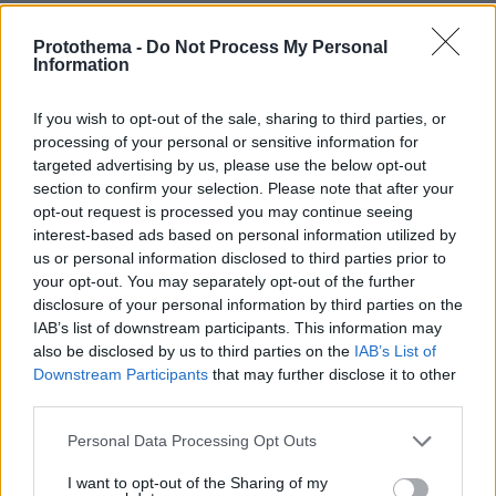
Protothema -
Do Not Process My Personal
Ο ηθοποιός πρόσθεσε:
«Αν κάποιο παιδί σε
Information
κάποια φάση της ζωής του πάρει κιλά σημαίνει
ότι είναι προβληματικό; Δηλαδή εγώ ήμουν
If you wish to opt-out of the sale, sharing to third parties, or
προβληματικός τόσα χρόνια που ήμουν πολύ
processing of your personal or sensitive information for
βαρύς; Έχουμε τρελαθεί; Ξεφεύγουμε».
Ακόμη,
targeted advertising by us, please use the below opt-out
section to confirm your selection. Please note that after your
ο Παύλος Χαϊκάλης σχολίασε ότι:
«Η
opt-out request is processed you may continue seeing
τεκνοθεσία είναι πάρα πολύ σημαντικό θέμα,
interest-based ads based on personal information utilized by
ακόμα δεν έχουμε λύση το θέμα της υιοθεσίας
us or personal information disclosed to third parties prior to
για παιδιά που έχουν γονείς έναν άντρα και μια
your opt-out. You may separately opt-out of the further
disclosure of your personal information by third parties on the
γυναίκα άρα πώς θα πάει το θέμα πρώτα στα
IAB’s list of downstream participants. This information may
παιδιά που έχουν γονείς δύο άντρες; Ούτε
also be disclosed by us to third parties on the
IAB’s List of
ομοφοβικός είμαι ούτε έχω πρόβλημα. Τα
Downstream Participants
that may further disclose it to other
παιδιά αυτά αύριο θα πάνε σχολείο και μπορεί
third parties.
κάποιος να τους κοροϊδέψει, σε μια εποχή που
Please note that this website/app uses one or more Google
Personal Data Processing Opt Outs
ούτε το μπόουλινγκ δεν μπορούμε να
services and may gather and store information including but
ελέγξουμε.
Δεν έχω καμία διάθεση
not limited to your visit or usage behaviour. You may click to
I want to opt-out of the Sharing of my