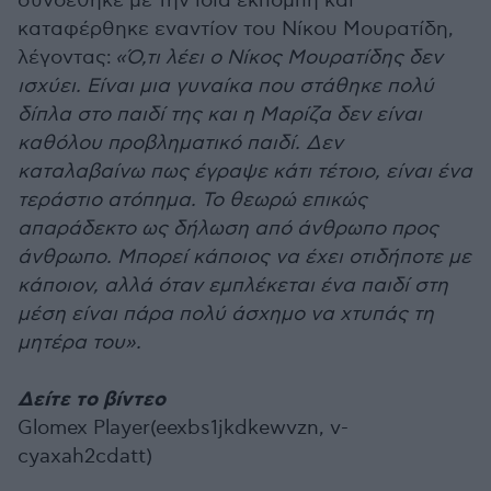
συνδέθηκε με την ίδια εκπομπή και
καταφέρθηκε εναντίον του Νίκου Μουρατίδη,
λέγοντας:
«Ό,τι λέει ο Νίκος Μουρατίδης δεν
ισχύει. Είναι μια γυναίκα που στάθηκε πολύ
δίπλα στο παιδί της και η Μαρίζα δεν είναι
καθόλου προβληματικό παιδί. Δεν
καταλαβαίνω πως έγραψε κάτι τέτοιο, είναι ένα
τεράστιο ατόπημα. Το θεωρώ επικώς
απαράδεκτο ως δήλωση από άνθρωπο προς
άνθρωπο. Μπορεί κάποιος να έχει οτιδήποτε με
κάποιον, αλλά όταν εμπλέκεται ένα παιδί στη
μέση είναι πάρα πολύ άσχημο να χτυπάς τη
μητέρα του».
Δείτε το βίντεο
Glomex Player(eexbs1jkdkewvzn, v-
cyaxah2cdatt)