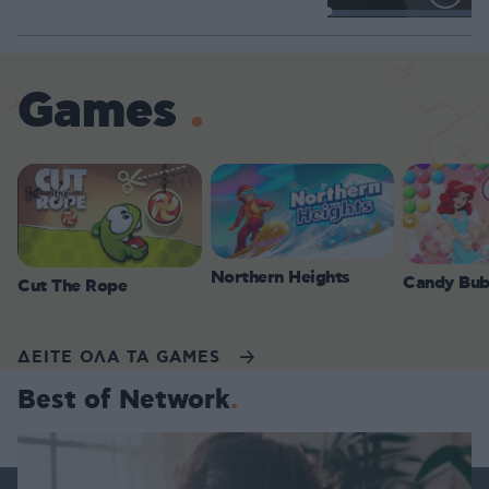
Loaded
:
100.00%
Games
Northern Heights
Candy Bub
Cut The Rope
ΔΕΙΤΕ ΟΛΑ ΤΑ GAMES
Best of Network