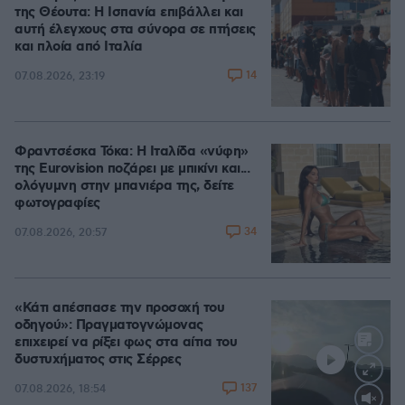
της Θέουτα: Η Ισπανία επιβάλλει και
αυτή έλεγχους στα σύνορα σε πτήσεις
και πλοία από Ιταλία
14
07.08.2026, 23:19
Φραντσέσκα Τόκα: Η Ιταλίδα «νύφη»
της Eurovision ποζάρει με μπικίνι και...
ολόγυμνη στην μπανιέρα της, δείτε
φωτογραφίες
34
07.08.2026, 20:57
«Κάτι απέσπασε την προσοχή του
οδηγού»: Πραγματογνώμονας
επιχειρεί να ρίξει φως στα αίτια του
δυστυχήματος στις Σέρρες
137
07.08.2026, 18:54