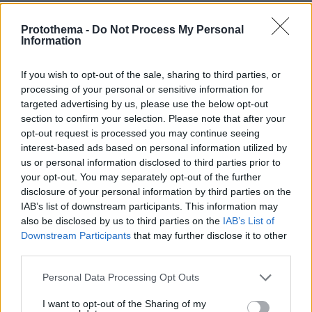
πριν μία ώρα
Μπορεί ο σκύλος μας να πιει κρύο νερό; Τι πρέπει να
Protothema -
Do Not Process My Personal
Information
προσέξουμε με τα παγάκια
πριν μία ώρα
If you wish to opt-out of the sale, sharing to third parties, or
Βάλθηκε να τρελάνει κόσμο ο Καντέρ: Ο Τούρκος
processing of your personal or sensitive information for
πρώην σέντερ του NBA δηλώνει ότι πληροί τα
targeted advertising by us, please use the below opt-out
κριτήρια... συμπερίληψης και δηλώνει υποψήφιος να
section to confirm your selection. Please note that after your
παίξει στο WNBA
opt-out request is processed you may continue seeing
πριν μία ώρα
interest-based ads based on personal information utilized by
Γιατί ο πάγος στα bar είναι τόσο διάφανος ενώ στο σπίτι
us or personal information disclosed to third parties prior to
θολώνει;
your opt-out. You may separately opt-out of the further
disclosure of your personal information by third parties on the
07.08.2026, 23:25
IAB’s list of downstream participants. This information may
Λεοντίτο Αργιθέας: Στο καφενείο του παπά Χρήστου,
κάτω από τον «Πλάτανο του Καραϊσκάκη»
also be disclosed by us to third parties on the
IAB’s List of
Downstream Participants
that may further disclose it to other
third parties.
ΔΕΙΤΕ ΟΛΕΣ ΤΙΣ ΕΙΔΗΣΕΙΣ
Please note that this website/app uses one or more Google
Personal Data Processing Opt Outs
services and may gather and store information including but
not limited to your visit or usage behaviour. You may click to
I want to opt-out of the Sharing of my