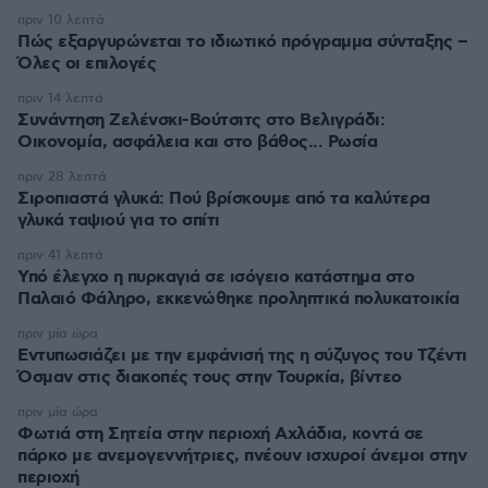
πριν 10 λεπτά
Πώς εξαργυρώνεται το ιδιωτικό πρόγραμμα σύνταξης –
Όλες οι επιλογές
πριν 14 λεπτά
Συνάντηση Ζελένσκι-Βούτσιτς στο Βελιγράδι:
Οικονομία, ασφάλεια και στο βάθος... Ρωσία
πριν 28 λεπτά
Σιροπιαστά γλυκά: Πού βρίσκουμε από τα καλύτερα
γλυκά ταψιού για το σπίτι
πριν 41 λεπτά
Υπό έλεγχο η πυρκαγιά σε ισόγειο κατάστημα στο
Παλαιό Φάληρο, εκκενώθηκε προληπτικά πολυκατοικία
πριν μία ώρα
Εντυπωσιάζει με την εμφάνισή της η σύζυγος του Τζέντι
Όσμαν στις διακοπές τους στην Τουρκία, βίντεο
πριν μία ώρα
Φωτιά στη Σητεία στην περιοχή Αχλάδια, κοντά σε
πάρκο με ανεμογεννήτριες, πνέουν ισχυροί άνεμοι στην
περιοχή