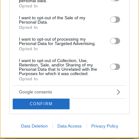
personal data.
grant or deny consent to Google and its third-party tags to
ΤΑ ΠΙΟ ΔΗΜΟΦΙΛΗ
Opted In
use your data for below specified purposes in below Google
consent section.
I want to opt-out of the Sale of my
Personal Data.
Opted In
I want to opt-out of processing my
Personal Data for Targeted Advertising.
Opted In
I want to opt-out of Collection, Use,
Retention, Sale, and/or Sharing of my
Personal Data that Is Unrelated with the
Purposes for which it was collected.
Opted In
Google consents
CONFIRM
Data Deletion
Data Access
Privacy Policy