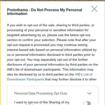
κάνουν χαρούμενη αυτά και οι φίλοι μου. Θέλω
Protothema -
Do Not Process My Personal
τον άνδρα μου πίσω. Ζω με αυτό το βάρος και
Information
με αυτόν τον πόνο, παρά το γεγονός ότι
υπάρχουν χαρούμενες στιγμές στη ζωή μου. Τα
If you wish to opt-out of the sale, sharing to third parties, or
παιδιά μου γράφουνε ακόμα γράμματα στον
processing of your personal or sensitive information for
targeted advertising by us, please use the below opt-out
μπαμπά τους και πιστεύουν σε ένα θαύμα».
section to confirm your selection. Please note that after your
opt-out request is processed you may continue seeing
Δείτε το βίντεο
interest-based ads based on personal information utilized by
us or personal information disclosed to third parties prior to
your opt-out. You may separately opt-out of the further
disclosure of your personal information by third parties on the
Glomex Player(eexbs1jkdkewvzn, v-
IAB’s list of downstream participants. This information may
crjmx7ac5bo9)
also be disclosed by us to third parties on the
IAB’s List of
Downstream Participants
that may further disclose it to other
third parties.
Φωτογραφίες: NDPPHOTO / Thomas Daskalakis
Please note that this website/app uses one or more Google
Personal Data Processing Opt Outs
services and may gather and store information including but
not limited to your visit or usage behaviour. You may click to
I want to opt-out of the Sharing of my