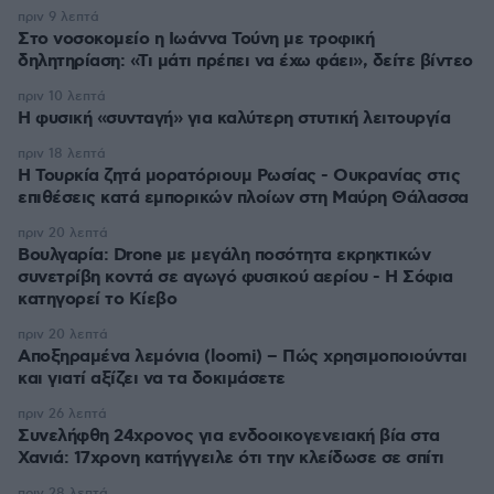
πριν 9 λεπτά
Στο νοσοκομείο η Ιωάννα Τούνη με τροφική
δηλητηρίαση: «Τι μάτι πρέπει να έχω φάει», δείτε βίντεο
πριν 10 λεπτά
Η φυσική «συνταγή» για καλύτερη στυτική λειτουργία
πριν 18 λεπτά
Η Τουρκία ζητά μορατόριουμ Ρωσίας - Ουκρανίας στις
επιθέσεις κατά εμπορικών πλοίων στη Μαύρη Θάλασσα
πριν 20 λεπτά
Βουλγαρία: Drone με μεγάλη ποσότητα εκρηκτικών
συνετρίβη κοντά σε αγωγό φυσικού αερίου - Η Σόφια
κατηγορεί το Κίεβο
πριν 20 λεπτά
Αποξηραμένα λεμόνια (loomi) – Πώς χρησιμοποιούνται
και γιατί αξίζει να τα δοκιμάσετε
πριν 26 λεπτά
Συνελήφθη 24χρονος για ενδοοικογενειακή βία στα
Χανιά: 17χρονη κατήγγειλε ότι την κλείδωσε σε σπίτι
πριν 28 λεπτά