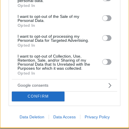
personal data.
grant or deny consent to Google and its third-party tags to
Ειδήσεις σήμερα:
Opted In
use your data for below specified purposes in below Google
consent section.
I want to opt-out of the Sale of my
Δεσμεύουν τα ακίνητα της χήρας Τράγκα, της
Personal Data.
Opted In
αφήνουν τη σύνταξη χηρείας
I want to opt-out of processing my
Personal Data for Targeted Advertising.
Γιάννης Στάνκογλου: Ζευγάρι με τη Σίσσυ
Opted In
Χρηστίδου; - Τι απαντά ο ίδιος
I want to opt-out of Collection, Use,
Retention, Sale, and/or Sharing of my
Ομόνοια: Αυστραλός ΥouΤuber την εξερευνά
Personal Data that Is Unrelated with the
Purposes for which it was collected.
τη νύχτα και μένει άφωνος - «Ο χειρότερος
Opted In
δρόμος που έχω περπατήσει»
Google consents
CONFIRM
protothema.gr στο Google News
Ακολουθήστε το
και μάθετε πρώτοι όλες τις ειδήσεις
Data Deletion
Data Access
Privacy Policy
Ειδήσεις
Δείτε όλες τις τελευταίες
από την Ελλάδα
και τον Κόσμο, τη στιγμή που συμβαίνουν, στο