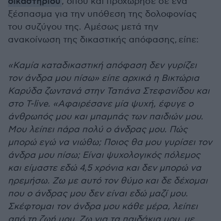
δικαστηρίου
, όπου και προχώρησε σε ένα
ξέσπασμα για την υπόθεση της δολοφονίας
του συζύγου της. Αμέσως μετά την
ανακοίνωση της δικαστικής απόφασης, είπε:
«Καμία καταδικαστική απόφαση δεν γυρίζει
τον άνδρα μου πίσω» είπε αρχικά η Βικτώρια
Καρύδα ζωντανά στην Τατιάνα Στεφανίδου και
στο T-live. «Αφαιρέσανε μία ψυχή, έφυγε ο
άνθρωπός μου και μπαμπάς των παιδιών μου.
Μου λείπει πάρα πολύ ο άνδρας μου. Πώς
μπορώ εγώ να νιώθω; Ποιος θα μου γυρίσει τον
άνδρα μου πίσω; Είναι ψυχολογικός πόλεμος
και είμαστε εδώ 4,5 χρόνια και δεν μπορώ να
ηρεμήσω. Ζω με αυτό τον θύμο και δε δέχομαι
που ο άνδρας μου δεν είναι εδώ μαζί μου.
Σκέφτομαι τον άνδρα μου κάθε μέρα, λείπει
από τη ζωή μου. Ζω για τα παιδάκια μου, με