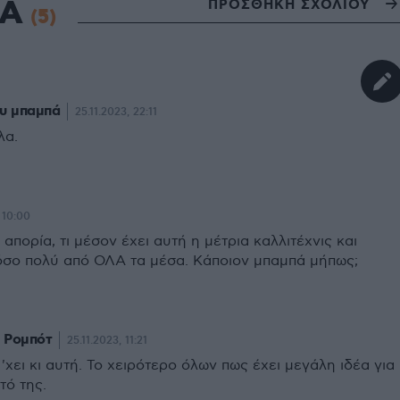
ΙΑ
ΠΡΟΣΘΗΚΗ ΣΧΟΛΙΟΥ
(5)
ου μπαμπά
25.11.2023, 22:11
λα.
 10:00
 απορία, τι μέσον έχει αυτή η μέτρια καλλιτέχνις και
όσο πολύ από ΟΛΑ τα μέσα. Κάποιον μπαμπά μήπως;
 Ρομπότ
25.11.2023, 11:21
 'χει κι αυτή. Το χειρότερο όλων πως έχει μεγάλη ιδέα για
τό της.