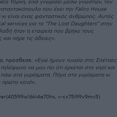
έα Υόρκη, είχα γνωρίσει μέσω γνωστών, τον
σταντακόπουλο που έχει την Faliro House
 κι είναι ένας φανταστικός άνθρωπος. Αυτός
cal services για το "The Lost Daughters" στην
αδή ήταν η εταιρεία που βρήκε τους
και πήρε τις άδειες».
ια, πρόσθεσε:
«Εγώ ήμουν τυχαία στις Σπέτσες
 τηλέφωνο να μου πει ότι έρχεται στο νησί και
 πάω στα γυρίσματα. Πήγα στα γυρίσματα κι
ο πρώτο κονέ».
yer(40599w16ki4e70hs, v-cx75i99v9mv5)