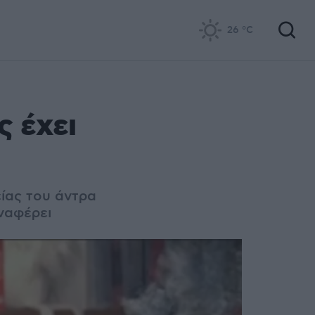
26
°C
ς έχει
είας του άντρα
αναφέρει