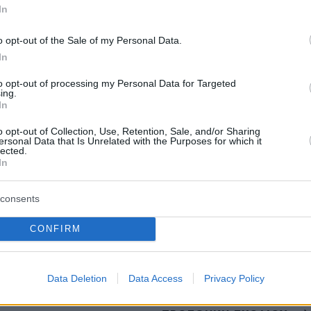
 Oliver – Καλλιάνος: Έχω αρκετό καιρό να δω
In
 ένα βαρομετρικό χαμηλό με τέτοιες πιέσεις
o opt-out of the Sale of my Personal Data.
In
ay: Ουρές σε Αθήνα, Θεσσαλονίκη, Λάρισα -
ιρά πριν το άνοιγμα των καταστημάτων
to opt-out of processing my Personal Data for Targeted
ing.
In
ρήνος για τη 18χρονη που σκοτώθηκε στο
o opt-out of Collection, Use, Retention, Sale, and/or Sharing
Τραυματισμένη νοσηλεύεται η 19χρονη ξαδέρφη
ersonal Data that Is Unrelated with the Purposes for which it
lected.
In
consents
protothema.gr στο Google News
το
και μάθετε πρώτοι
εις
CONFIRM
Ειδήσεις
 τελευταίες
από την Ελλάδα και τον Κόσμο, τη
Protothema.gr
μβαίνουν, στο
Data Deletion
Data Access
Privacy Policy