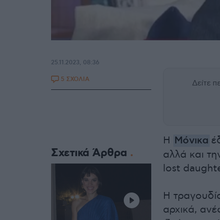
25.11.2023, 08:36
5 ΣΧΟΛΙΑ
Δείτε 
Η
Mόνικα
έδ
Σχετικά Άρθρα
αλλά και τη
lost daught
Η τραγουδίσ
αρχικά, ανέ