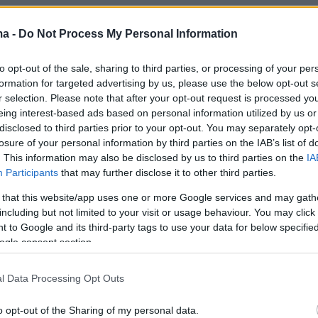
ε τον γάμο της, είπε:
«Το άλλο, που είναι και
ma -
Do Not Process My Personal Information
ρο, είναι ότι μας έχει παντρέψει ο Εντ Χάρις.
τός Εντ Χάρις. Παιδιά, δεν παντρεύτηκα τυχαί
to opt-out of the sale, sharing to third parties, or processing of your per
».
formation for targeted advertising by us, please use the below opt-out s
r selection. Please note that after your opt-out request is processed y
eing interest-based ads based on personal information utilized by us or
θεσε για τη γνωριμία τους:
«Η γυναίκα του Εν
disclosed to third parties prior to your opt-out. You may separately opt-
 30 χρόνια κολλητή φίλη της θείας του άντρα
losure of your personal information by third parties on the IAB’s list of
. This information may also be disclosed by us to third parties on the
IA
α είναι δικηγόρος για ταινίες στο Λος
Participants
that may further disclose it to other third parties.
πότε, όταν ήταν να παντρευτούμε, λέμε με το
 that this website/app uses one or more Google services and may gath
 θα πάμε στο δημαρχείο του Μπέβερλι Χιλς
including but not limited to your visit or usage behaviour. You may click 
του θέλησε να μας τα κανονίσει εκείνη».
 to Google and its third-party tags to use your data for below specifi
ogle consent section.
ήμερα:
l Data Processing Opt Outs
o opt-out of the Sharing of my personal data.