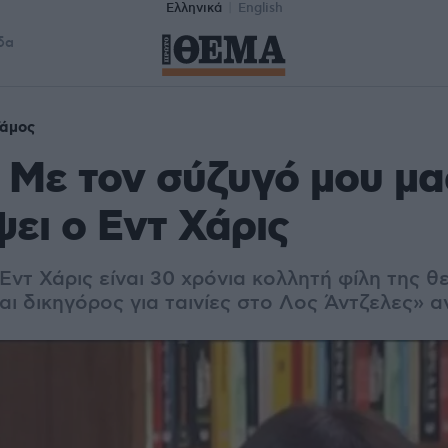
Ελληνικά
English
δα
Γάμος
 Με τον σύζυγό μου μα
ει ο Εντ Χάρις
Εντ Χάρις είναι 30 χρόνια κολλητή φίλη της θ
ναι δικηγόρος για ταινίες στο Λος Άντζελες» 