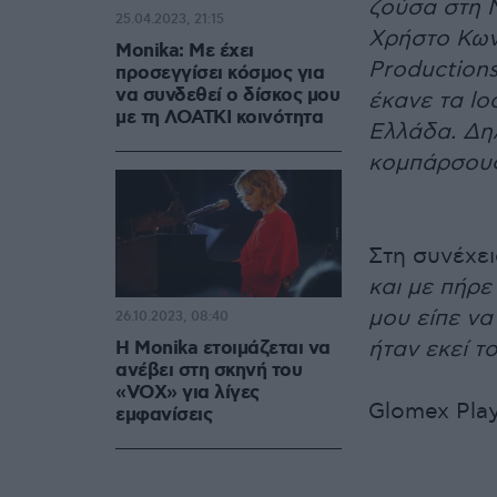
ζούσα στη Ν
25.04.2023, 21:15
Χρήστο Κων
Monika: Με έχει
Productions
προσεγγίσει κόσμος για
να συνδεθεί ο δίσκος μου
έκανε τα lo
με τη ΛΟΑΤΚΙ κοινότητα
Ελλάδα. Δηλ
κομπάρσους 
Στη συνέχε
και με πήρε
μου είπε να
26.10.2023, 08:40
ήταν εκεί τ
Η Monika ετοιμάζεται να
ανέβει στη σκηνή του
«VOX» για λίγες
Glomex Pla
εμφανίσεις