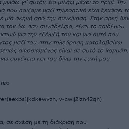
 μιλάω γι’ αυτόν, θα μιλάω μέχρι το πρωί. Την
ά που παίζαμε μαζί τηλεοπτικά είχα ξεχάσει τ
ε μία σκηνή από την συγκίνηση. Στην αρχή δε
 τον δω σαν συνάδελφο, είναι το παιδί μου.
κτιμώ για την εξέλιξή του και για αυτό που
οντας μαζί του στην τηλεόραση καταλαβαίνω
ρεπώς αφοσιωμένος είναι σε αυτό το κομμάτι.
νω συνέχεια και του δίνω την ευχή μου
ντεο
er(eexbs1jkdkewvzn, v-cwlj2izn42qh)
α, σε σχέση με τη διάκριση που