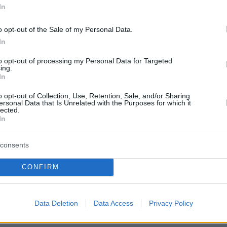
In
ομπανάκη μοιράζει τον χρόνο της ανάμεσα σε
η, Νέα Υόρκη και Ελβετία, για το οποίο
o opt-out of the Sale of my Personal Data.
In
Ο σύζυγός μου δεν κάνει παράπονα, είναι
καλός. Έχουμε συμβιβαστεί με τον σύζυγό μο
to opt-out of processing my Personal Data for Targeted
ing.
ρινότητα, το ξέραμε από την αρχή ότι θα ήτα
In
o opt-out of Collection, Use, Retention, Sale, and/or Sharing
ersonal Data that Is Unrelated with the Purposes for which it
lected.
ήμερα:
In
υ στον Δανίκα: Η εκλογή Κασσελάκη δεν θα
consents
ε σε επαρχιακό κυνηγετικό σύλλογο
CONFIRM
φόνος, το έκανε επίτηδες»: Θύελλα κατά του
έκοψε τον λαιμό του αντιπάλου του με
Data Deletion
Data Access
Privacy Policy