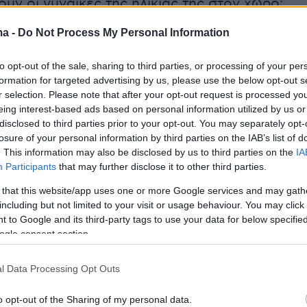
ουν οι γυναίκες της ηλικίας της στον χώρο:
ικιακός ρατσισμός στην τηλεόραση και
ma -
Do Not Process My Personal Information
σον αφορά τις γυναίκες. Είναι παράσημο να
ζεις, να μεγαλώνεις και να γερνάς μέσα στη
to opt-out of the sale, sharing to third parties, or processing of your per
 Δεν μπορείς να είσαι 60 και να παίξεις την
formation for targeted advertising by us, please use the below opt-out s
r selection. Please note that after your opt-out request is processed y
τροπή. Θέλω να πω στις κυρίες συναδέλφους
eing interest-based ads based on personal information utilized by us or
φοβούνται να δείξουν τις ρυτίδες τους, το
disclosed to third parties prior to your opt-out. You may separately opt-
ους».
losure of your personal information by third parties on the IAB’s list of
. This information may also be disclosed by us to third parties on the
IA
Participants
that may further disclose it to other third parties.
 that this website/app uses one or more Google services and may gath
ε: «
Η ζωή είναι όμορφη από την αρχή μέχρι
including but not limited to your visit or usage behaviour. You may click 
ου μεγαλώνεις. Μου αρέσω έτσι όπως είμαι,
 to Google and its third-party tags to use your data for below specifi
ρεσα. Σε όλες τις ηλικίες μου ένιωθα πάρα
ogle consent section.
Υπήρχαν περίοδοι που δεν ήμουν καλά, αλλά
l Data Processing Opt Outs
 κάνει με την εμφάνισή μου. Με διάφορα
υ είχα περάσει, κλείστηκα στον εαυτό μου».
o opt-out of the Sharing of my personal data.