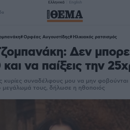
Ελληνικά
English
δα
ομπανάκη
Ορφέας Αυγουστίδης
Ηλικιακός ρατσισμός
ζομπανάκη: Δεν μπορε
0 και να παίξεις την 25
ς κυρίες συναδέλφους μου να μην φοβούνται 
το μεγάλωμά τους, δήλωσε η ηθοποιός