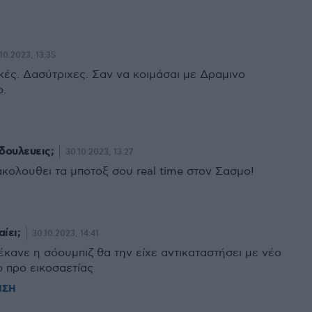
10.2023, 13:35
κές. Δασύτριχες. Σαν να κοιμάσαι με Δραμινο
ο.
δουλευεις;
30.10.2023, 13:27
κολουθει τα μποτοξ σου real time στον Σασμο!
ίει;
30.10.2023, 14:41
έκανε η σόουμπιζ θα την είχε αντικαταστήσει με νέο
 προ εικοσαετίας
ΗΣΗ