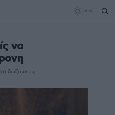
31
°C
ίς να
χρονη
να δείξουν τις