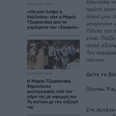
ξεκινήσω να
16.09.2023, 19:00
πρώτη χρονι
«Θα μου λείψει η
λόγια μου σ
Καλλιόπη» είπε η Μαρία
Τζομπανάκη από τα
μπορούσα να
γυρίσματα του «Σασμού»
Πάντα τον ε
είναι. Παίζ
ποσό αξιοπ
Τον καμαρώ
πάντα».
Δείτε το βί
16.09.2023, 15:40
Η Μαρία Τζομπανάκη
δημοσίευσε
Glomex Play
φωτογραφίες από τον
γάμο της με αφορμή την
7η επέτειο με τον σύζυγό
της
Στη συνέχει