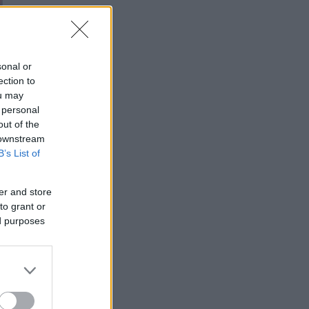
sonal or
ection to
ou may
 personal
out of the
 downstream
B’s List of
er and store
to grant or
ed purposes