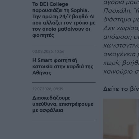
αγόρια μου
Το DEI College
Πασχάλη. Ύσ
παρουσιάζει τη Sophia.
Την πρώτη 24/7 βοηθό AI
διάστημα με
που αλλάζει τον τρόπο με
Δεν χωρίσα
τον οποίο μαθαίνουν οι
φοιτητές
απόφαση σε 
κωνσταντινο
03.08.2026, 10:56
οικογένεια 
Η Smart φοιτητική
χω­ρίς βοήθ
κατοικία στην καρδιά της
καινούριο σ
Αθήνας
Δείτε το βί
29.07.2026, 09:39
Διασκεδάζουμε
υπεύθυνα, επιστρέφουμε
με ασφάλεια