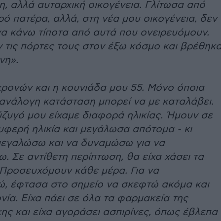
, αλλά αυταρχική οι­κογένεια. Γλίτωσα από
ό πατέρα, αλλά, στη νέα μου οικογένεια, δεν
α κάνω τίποτα από αυτά που ονειρευόμουν.
 τις πόρτες τους στον έξω κόσμο και βρέθηκ
νη».
χρονών και η κουνιάδα μου 55. Μόνο όποια
 ανάλογη κατάσταση μπορεί να με καταλάβει.
ύζυγό μου είχαμε διαφορά ηλικί­ας. Ήμουν σε
υφερή ηλικία και μεγάλωσα απότομα - κι
μεγαλώσω και να δυναμώσω για να
. Σε αντί­θετη περίπτωση, θα είχα χάσει τα
 Προσευχόμουν κάθε μέρα. Για να
, έφτασα στο σημείο να σκεφτώ ακόμα και
νία. Είχα πάει σε όλα τα φαρμακεία της
ς και είχα αγοράσει ασπιρί­νες, όπως έβλεπα