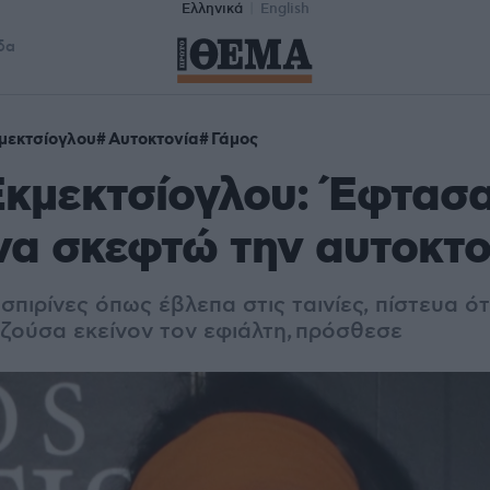
Ελληνικά
English
δα
μεκτσίογλου
Αυτοκτονία
Γάμος
Εκμεκτσίογλου: Έφτασα
να σκεφτώ την αυτοκτο
σπιρί­νες όπως έβλεπα στις ταινίες, πίστευα ό
αζούσα εκείνον τον εφιάλτη, πρόσθεσε