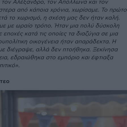
: τον Αλέξανδρο, τον Απόλλωνα και τον
τερα από κά­ποια χρόνια, χωρίσαμε. Το πρώτο
τά το χωρισμό, η σχέση μας δεν ήταν καλή.
με με ωραίο τρόπο. Ήταν μια πολύ δύσκολη
εποχές κατά τις οποί­ες τα διαζύγια σε μια
υπολίτικη οι­κογένεια ήταν απαράδεκτα. Η
με διέγραψε, αλλά δεν πτοήθηκα. Ξεκίνησα
εια, εδραιώθηκα στο εμπόριο και έφτιαξα
πιτικό».
ντεο