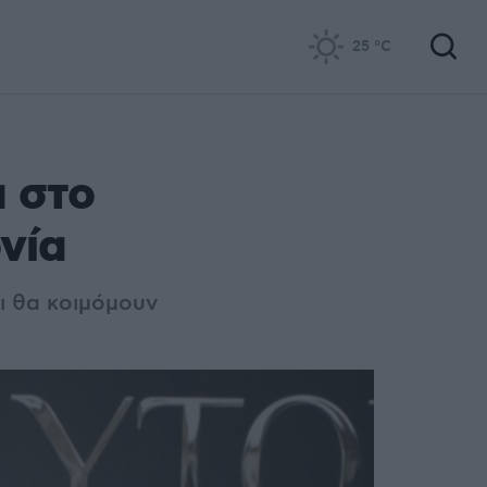
25
°C
 στο
νία
τι θα κοιμόμουν