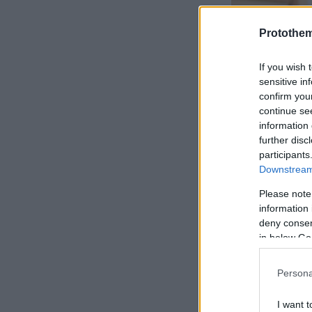
Protothe
If you wish 
sensitive in
confirm you
continue se
information 
further disc
participants
Downstream 
Please note
information 
deny consent
in below Go
Persona
I want t