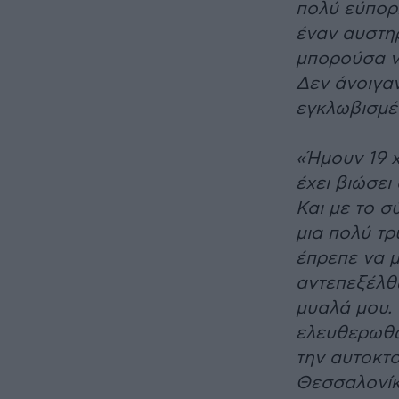
πολύ εύπορη
έναν αυστηρ
μπορούσα ν
Δεν άνοιγαν
εγκλωβισμέ
«Ήμουν 19 
έχει βιώσει
Και με το σ
μια πολύ τρ
έπρεπε να 
αντεπεξέλθω
μυαλά μου.
ελευθερωθώ
την αυτοκτο
Θεσσαλονίκη