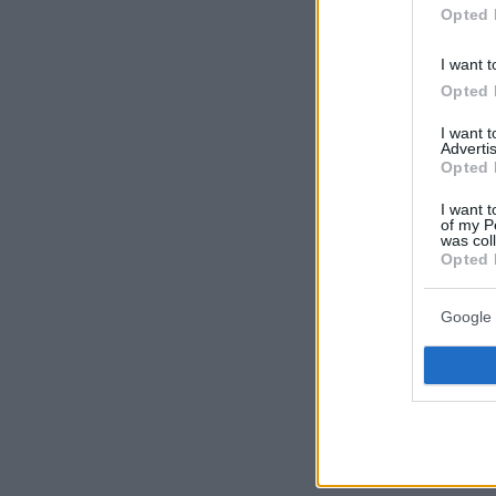
Opted 
I want t
Opted 
I want 
Advertis
Opted 
I want t
of my P
was col
Opted 
Google 
Για το πώς 
«Σε χρυσό κ