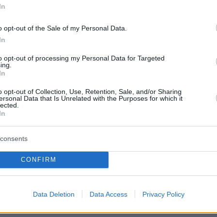
In
o opt-out of the Sale of my Personal Data.
In
to opt-out of processing my Personal Data for Targeted
ing.
In
o opt-out of Collection, Use, Retention, Sale, and/or Sharing
ersonal Data that Is Unrelated with the Purposes for which it
lected.
In
consents
CONFIRM
ένιωθε μέσα στον γάμο της, η ίδια απάντησε:
Data Deletion
Data Access
Privacy Policy
λουβί, αλλά χωρίς πορτάκι! Πήγα νύφη σε μια