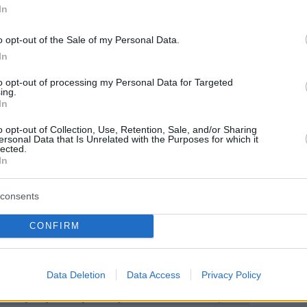
ναρίου: Γιάννης Διακάκης
In
αγωγής: Green Pixel
o opt-out of the Sale of my Personal Data.
In
ήμερα:
to opt-out of processing my Personal Data for Targeted
ing.
In
η: Στη φυλακή ο 27χρονος διανομέας που
o opt-out of Collection, Use, Retention, Sale, and/or Sharing
σε τον 50χρονο επειδή του έκανε
ersonal Data that Is Unrelated with the Purposes for which it
lected.
η
In
τιγμές χάους στην Oxford Street - Επεισόδια
consents
ρόσκληση για μαζική λεηλασία καταστήματος
CONFIRM
k
x Daytona του Πολ Νιούμαν στα... αζήτητα -
Data Deletion
Data Access
Privacy Policy
ταχειρισμένα ρολόγια πολυτελείας δεν