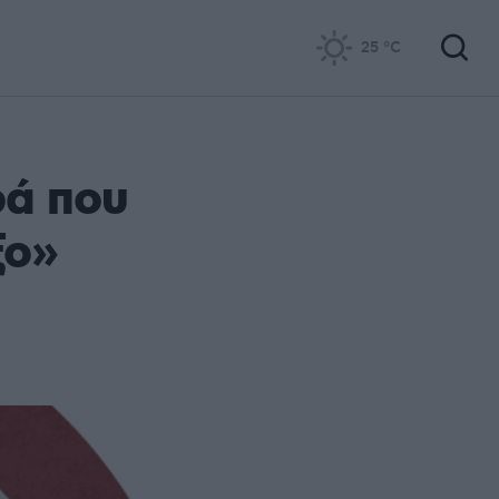
25
°C
ρά που
ξο»