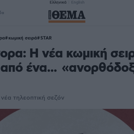
Ελληνικά
English
δα
ρα
κωμική σειρά
STAR
ορα: Η νέα κωμική σει
 από ένα... «ανορθόδο
 νέα τηλεοπτική σεζόν