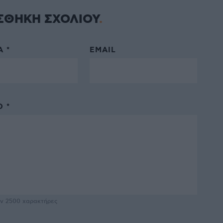
ΣΘΗΚΗ ΣΧΟΛΙΟΥ
 *
EMAIL
 *
υν
2500
χαρακτήρες