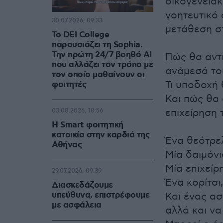
οικογενειακ
γοητευτικό 
30.07.2026, 09:33
μετάθεση στ
Το DEI College
παρουσιάζει τη Sophia.
Την πρώτη 24/7 βοηθό AI
Πώς θα αντι
που αλλάζει τον τρόπο με
ανάμεσά το
τον οποίο μαθαίνουν οι
Τι υποδοχή 
φοιτητές
Και πώς θα 
επιχείρηση τ
03.08.2026, 10:56
Η Smart φοιτητική
κατοικία στην καρδιά της
Ένα θεότρε
Αθήνας
Μία δαιμόνια
Μία επιχεί
29.07.2026, 09:39
Ένα κορίτσ
Διασκεδάζουμε
υπεύθυνα, επιστρέφουμε
Και ένας ασ
με ασφάλεια
αλλά και να