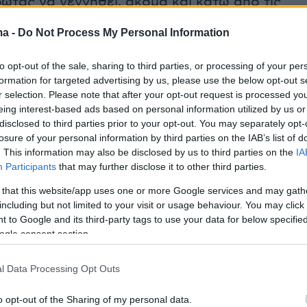
ωτας να γεννηθεί, ακόμα και κάτω από τις
βλεπτες συνθήκες;
ma -
Do Not Process My Personal Information
ας, απρόοπτα και ένα «ανορθόδοξο» χωριό....
to opt-out of the sale, sharing to third parties, or processing of your per
ική σειρά του Star που θα σας κάνει να
formation for targeted advertising by us, please use the below opt-out s
r selection. Please note that after your opt-out request is processed y
τε!
eing interest-based ads based on personal information utilized by us or
disclosed to third parties prior to your opt-out. You may separately opt-
 Υρώ Μανέ, Κώστας Κόκλας, Νίκος
losure of your personal information by third parties on the IAB’s list of
. This information may also be disclosed by us to third parties on the
IA
ς, Λίλα Μπακλέση, Σπύρος Πούλης, Κώστας
Participants
that may further disclose it to other third parties.
ς, Γιάννης Μποσταντζόγλου, Ρένος Ρώτας,
 that this website/app uses one or more Google services and may gath
υρούπη, Πάρις Θωμόπουλος, Έλενα
including but not limited to your visit or usage behaviour. You may click 
λου, Βασίλης Τριανταφύλλου.
 to Google and its third-party tags to use your data for below specifi
ogle consent section.
γίδα του Βασίλη Θωμόπουλου, σκηνοθέτη των
l Data Processing Opt Outs
ν κωμικών επιτυχιών.
o opt-out of the Sharing of my personal data.