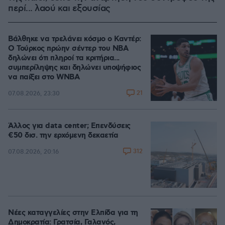
περί... λαού και εξουσίας
Βάλθηκε να τρελάνει κόσμο ο Καντέρ:
Ο Τούρκος πρώην σέντερ του NBA
δηλώνει ότι πληροί τα κριτήρια...
συμπερίληψης και δηλώνει υποψήφιος
να παίξει στο WNBA
21
07.08.2026, 23:30
Άλλος για data center; Επενδύσεις
€50 δισ. την ερχόμενη δεκαετία
312
07.08.2026, 20:16
Νέες καταγγελίες στην Ελπίδα για τη
Δημοκρατία: Γρατσία, Γαλανός,