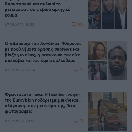
Καρυστιανού και αυλικοί το
μετέτρεψαν σε φοβικό αρχηγικό
κόμμα
100
07.08.2026, 19:33
Ο «Δράκος» του Λονδίνου: 40χρονος
με προβλήματα όρασης σκότωνε και
βίαζε γυναίκες, η αστυνομία τον είχε
συλλάβει και τον άφησε ελεύθερο
34
07.08.2026, 22:54
Φραντσέσκα Τόκα: Η Ιταλίδα «νύφη»
της Eurovision ποζάρει με μπικίνι και...
ολόγυμνη στην μπανιέρα της, δείτε
φωτογραφίες
36
07.08.2026, 20:57