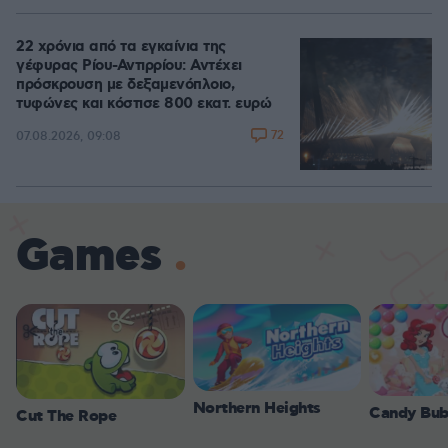
22 χρόνια από τα εγκαίνια της
γέφυρας Ρίου-Αντιρρίου: Αντέχει
πρόσκρουση με δεξαμενόπλοιο,
τυφώνες και κόστισε 800 εκατ. ευρώ
72
07.08.2026, 09:08
Games
Northern Heights
Candy Bub
Cut The Rope