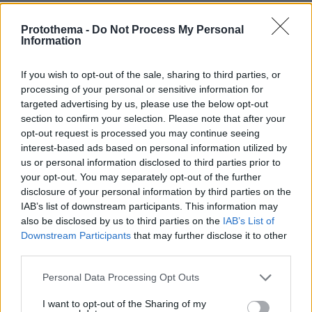
μετά το τέλος της συναυλίας, περίμενε
υπομονετικά να εξέλθει από το θέατρο
Protothema -
Do Not Process My Personal
Information
χαμογελώντας.
If you wish to opt-out of the sale, sharing to third parties, or
Δείτε βίντεο: Ευγενία Νιάρχου: Από το πάρτι
processing of your personal or sensitive information for
γενεθλίων στη Σπετσοπούλα, στο Ηρώδειο για
targeted advertising by us, please use the below opt-out
τους Kraftwerk
section to confirm your selection. Please note that after your
opt-out request is processed you may continue seeing
interest-based ads based on personal information utilized by
us or personal information disclosed to third parties prior to
your opt-out. You may separately opt-out of the further
disclosure of your personal information by third parties on the
IAB’s list of downstream participants. This information may
also be disclosed by us to third parties on the
IAB’s List of
Downstream Participants
that may further disclose it to other
third parties.
Please note that this website/app uses one or more Google
Personal Data Processing Opt Outs
services and may gather and store information including but
not limited to your visit or usage behaviour. You may click to
I want to opt-out of the Sharing of my