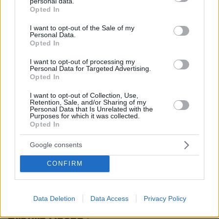
personal data.
grant or deny consent to Google and its third-party tags to
Opted In
use your data for below specified purposes in below Google
consent section.
I want to opt-out of the Sale of my
Personal Data.
Opted In
I want to opt-out of processing my
Personal Data for Targeted Advertising.
Opted In
I want to opt-out of Collection, Use,
Retention, Sale, and/or Sharing of my
Personal Data that Is Unrelated with the
Purposes for which it was collected.
Opted In
protothema.gr στο Google News
Ακολουθήστε το
και μάθετε πρώτοι όλες τις ειδήσεις
Google consents
CONFIRM
Ειδήσεις
Δείτε όλες τις τελευταίες
από την Ελλάδα
και τον Κόσμο, τη στιγμή που συμβαίνουν, στο
Protothema.gr
Data Deletion
Data Access
Privacy Policy
Σχετικά Άρθρα