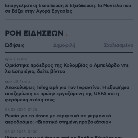
Επαγγελματική Εκπαίδευση & Εξειδίκευση: Το Mοντέλο που
σε Bάζει στην Aγορά Eργασίας
ΡΟΗ ΕΙΔΗΣΕΩΝ
Ειδήσεις
Δημοφιλή
Σχολιασμένα
πριν 7 λεπτά
Ορκίστηκε πρόεδρος της Κολομβίας ο Αμπελάρδο ντε
λα Εσπριέγια, δείτε βίντεο
πριν 38 λεπτά
Αποκαλύψεις Telegraph για τον Ινφαντίνο: Η εξαψήφια
αποζημίωση σε πρώην εργαζόμενη της UEFA και η
φερόμενη σχέση τους
08.08.2026, 01:25
Ρωσία για το drone με εκρηκτικά σε γερμανικό
αεροδρόμιο: «Βιαστικά στημένη προβοκάτσια»
08.08.2026, 01:00