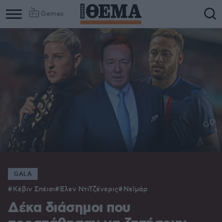
Games
GALA
Κέβιν Σπέισι
Έλεν ΝτιΤζένερις
Νεϊμάρ
Δέκα διάσημοι που