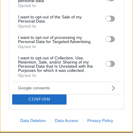
personal data.
grant or deny consent to Google and its third-party tags to
Πόλα Ντιν
Opted In
use your data for below specified purposes in below Google
Όταν αποκαλύφθηκε ότι η διάσημη σεφ
consent section.
I want to opt-out of the Sale of my
Πόλα Ντιν
είχε χρησιμοποιήσει
Personal Data.
Opted In
ρατσιστικούς χαρακτηρισμούς στο
παρελθόν, η συγγνώμη της στην εκπομπή
I want to opt-out of processing my
Personal Data for Targeted Advertising.
«Today» θεωρήθηκε από πολλούς, ως η
Opted In
χειρότερη συγγνώμη διάσημου ανθρώπου
I want to opt-out of Collection, Use,
που δόθηκε ποτέ δημόσια. Μετά τη διαρροή
Retention, Sale, and/or Sharing of my
Personal Data that Is Unrelated with the
μιας κατάθεσης στην οποία η σεφ
Purposes for which it was collected.
παραδέχτηκε ότι όντως χρησιμοποίησε
Opted In
ρατσιστικά σχόλια, εμφανίστηκε στην
Google consents
εκπομπή και έδωσε ένα δακρύβρεχτο
παραλήρημα που έμοιαζε να μεταθέτει τις
CONFIRM
ευθύνες σε άλλους, αντί να αναλάβει
πλήρως την ευθύνη. Η καταστροφική
απολογία είχε ως αποτέλεσμα την απώλεια
Data Deletion
Data Access
Privacy Policy
πολλών επιχειρηματικών συνεργασιών και