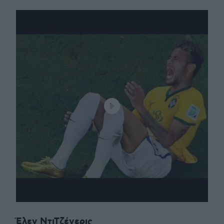
Έλεν ΝτιΤζένερις