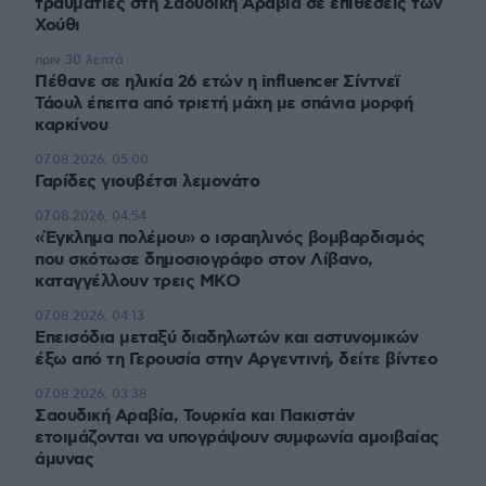
τραυματίες στη Σαουδική Αραβία σε επιθέσεις των
Χούθι
πριν 30 λεπτά
Πέθανε σε ηλικία 26 ετών η influencer Σίντνεϊ
Τάουλ έπειτα από τριετή μάχη με σπάνια μορφή
καρκίνου
07.08.2026, 05:00
Γαρίδες γιουβέτσι λεμονάτο
07.08.2026, 04:54
«Έγκλημα πολέμου» ο ισραηλινός βομβαρδισμός
που σκότωσε δημοσιογράφο στον Λίβανο,
καταγγέλλουν τρεις ΜΚΟ
07.08.2026, 04:13
Επεισόδια μεταξύ διαδηλωτών και αστυνομικών
έξω από τη Γερουσία στην Αργεντινή, δείτε βίντεο
07.08.2026, 03:38
Σαουδική Αραβία, Τουρκία και Πακιστάν
ετοιμάζονται να υπογράψουν συμφωνία αμοιβαίας
άμυνας