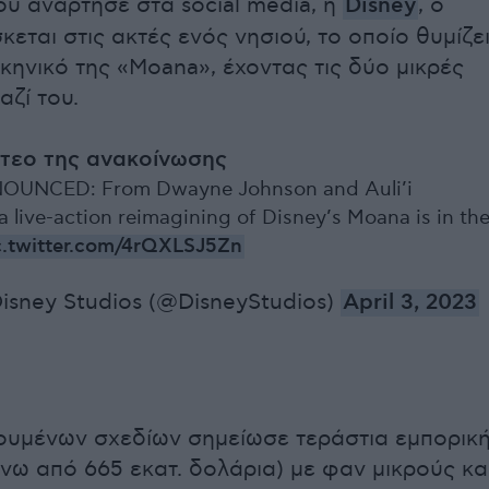
ου ανάρτησε στα social media, η
Disney
, ο
κεται στις ακτές ενός νησιού, το οποίο θυμίζε
κηνικό της «Moana», έχοντας τις δύο μικρές
αζί του.
ντεο της ανακοίνωσης
OUNCED: From Dwayne Johnson and Auli’i
a live-action reimagining of Disney’s Moana is in th
c.twitter.com/4rQXLSJ5Zn
isney Studios (@DisneyStudios)
April 3, 2023
νουμένων σχεδίων σημείωσε τεράστια εμπορικ
άνω από 665 εκατ. δολάρια) με φαν μικρούς κα