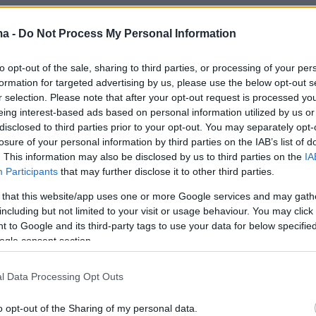
ma -
Do Not Process My Personal Information
αγαπημένα στοιχεία του φιλμ, είναι τα πλέον
ραγούδια, όπως το «You're Welcome» και το
to opt-out of the sale, sharing to third parties, or processing of your per
formation for targeted advertising by us, please use the below opt-out s
ll Go». Το πρώτο, μάλιστα, το τραγουδά ο ίδιος
r selection. Please note that after your opt-out request is processed y
αι έγινε τέσσερις φορές πλατινένιο.
eing interest-based ads based on personal information utilized by us or
disclosed to third parties prior to your opt-out. You may separately opt-
losure of your personal information by third parties on the IAB’s list of
. This information may also be disclosed by us to third parties on the
IA
Participants
that may further disclose it to other third parties.
 that this website/app uses one or more Google services and may gath
including but not limited to your visit or usage behaviour. You may click 
 to Google and its third-party tags to use your data for below specifi
ogle consent section.
l Data Processing Opt Outs
o opt-out of the Sharing of my personal data.