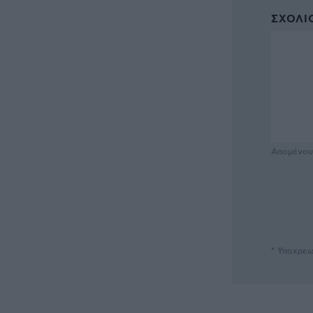
ΣΧΌΛΙΟ
Απομένο
* Υποχρεω