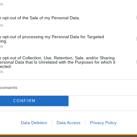
In
o opt-out of the Sale of my Personal Data.
In
to opt-out of processing my Personal Data for Targeted
ing.
ήμερα:
In
o opt-out of Collection, Use, Retention, Sale, and/or Sharing
ου η προτομή «βόμβα» εκρήγνυται στα χέρια
ersonal Data that Is Unrelated with the Purposes for which it
lected.
μπλόγκερ στην Αγία Πετρούπολη
In
ι μία βδομάδα ο Σειραγάκης που ασέλγησε σ
consents
υς
CONFIRM
μίνι μάρκετ με λεία €1.500 και 10.000 τσιγάρα
Data Deletion
Data Access
Privacy Policy
ε για τη ζωή μας» (βίντεο)