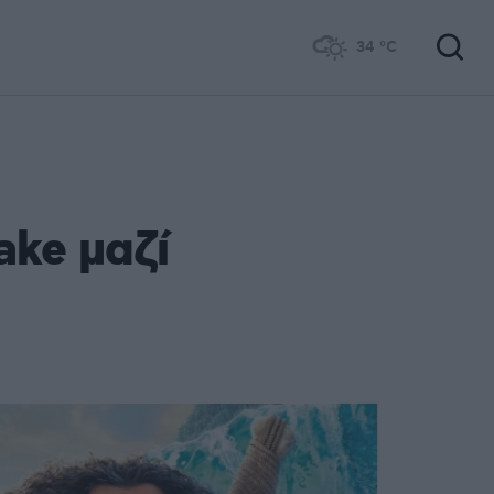
34
°C
ake μαζί