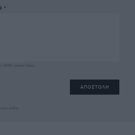
 *
υν
2500
χαρακτήρες
τικά πεδία