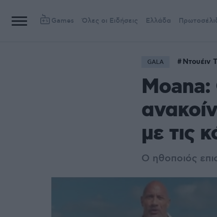
Games
Όλες οι Ειδήσεις
Ελλάδα
Πρωτοσέλι
Ντουέιν 
GALA
Moana: 
ανακοίν
με τις κ
Ο ηθοποιός επι