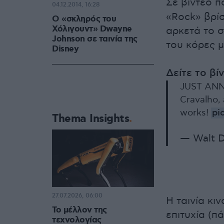
Σε βίντεο π
04.12.2014, 16:28
«Rock» βρίσ
Ο «σκληρός του
Χόλιγουντ» Dwayne
αρκετά το σ
Johnson σε ταινία της
του κόρες μ
Disney
Δείτε το βί
JUST ANN
Cravalho, 
works!
pi
Thema Insights
— Walt D
27.07.2026, 06:00
Η ταινία κι
Το μέλλον της
επιτυχία (π
τεχνολογίας