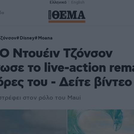
Ελληνικά
English
δα
Τζόνσον
Disney
Moana
Ο Ντουέιν Τζόνσον
ωσε το live-action rem
όρες του - Δείτε βίντεο
στρέφει στον ρόλο του Maui