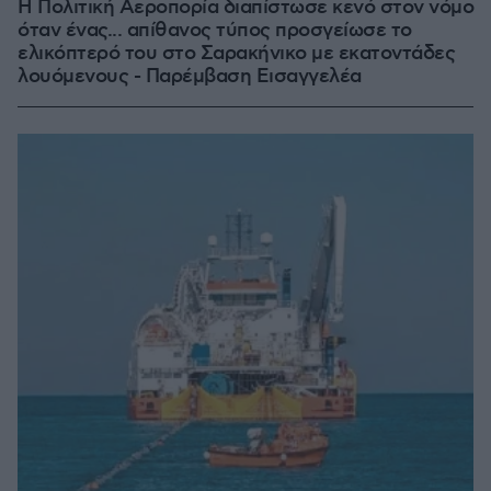
Η Πολιτική Αεροπορία διαπίστωσε κενό στον νόμο
όταν ένας... απίθανος τύπος προσγείωσε το
ελικόπτερό του στο Σαρακήνικο με εκατοντάδες
λουόμενους - Παρέμβαση Εισαγγελέα