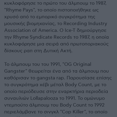
κυκλοφόρησε το πρώτο του άλμπουμ το 1987,
"Rhyme Pays", το οποίο πιστοποιήθηκε ως
χρυσό από το εμπορικό συγκρότημα της
μουσικής βιομηχανίας, το Recording Industry
Association of America. Ο Ice-T δημιούργησε
την Rhyme Syndicate Records το 1987, η οποία
κυκλοφόρησε μια σειρά από πρωτοποριακούς
δίσκους ραπ στη Δυτική Ακτή.
Το άλμπουμ του του 1991, "OG Original
Gangster" θεωρείται ένα από τα άλμπουμ που
καθόρισαν το gangsta rap. Παρουσίασε επίσης
το συγκρότημα χέβι μέταλ Body Count, με το
οποίο περιόδευσε στην εναρκτήρια περιοδεία
συναυλιών Lollapalooza το 1991. Το ομώνυμο
ντεμπούτο άλμπουμ του Body Count το 1992
περιελάμβανε το σινγκλ "Cop Killer", το οποίο