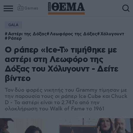
Games
GALA
Αστέρι της Δόξας
Λεωφόρος της Δόξας
Χόλυγουντ
Ράπερ
Ο ράπερ «Ice-T» τιμήθηκε με
αστέρι στη Λεωφόρο της
Δόξας του Χόλυγουντ - Δείτε
βίντεο
Toν δύο φορές νικητής του Grammy τίμησαν με
την παρουσία τους οι ράπερ Ice Cube και
Chuck
D
-
Το αστέρι είναι το 2.747ο από την
ολοκλήρωση του Walk of Fame το 1961