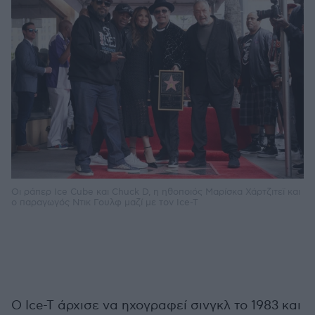
Οι ράπερ Ice Cube και Chuck D, η ηθοποιός Μαρίσκα Χάρτζιτεϊ και
ο παραγωγός Ντικ Γουλφ μαζί με τον Ice-T
Ο Ice-T άρχισε να ηχογραφεί σινγκλ το 1983 και