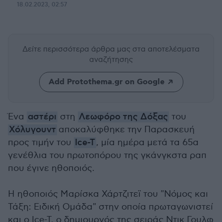
18.02.2023, 02:57
Δείτε περισσότερα άρθρα μας
στα αποτελέσματα
αναζήτησης
Add Protothema.gr on Google
Ένα
αστέρι
στη
Λεωφόρο της Δόξας
του
Χόλυγουντ
αποκαλύφθηκε την Παρασκευή
προς τιμήν του
Ice-T
, μία ημέρα μετά τα 65α
γενέθλια του πρωτοπόρου της γκάνγκστα ραπ
που έγινε ηθοποιός.
Η ηθοποιός Μαρίσκα Χάρτζιτεϊ του "Νόμος και
Τάξη: Ειδική Ομάδα" στην οποία πρωταγωνιστεί
και ο Ice-T, ο δημιουργός της σειράς Ντικ Γουλφ