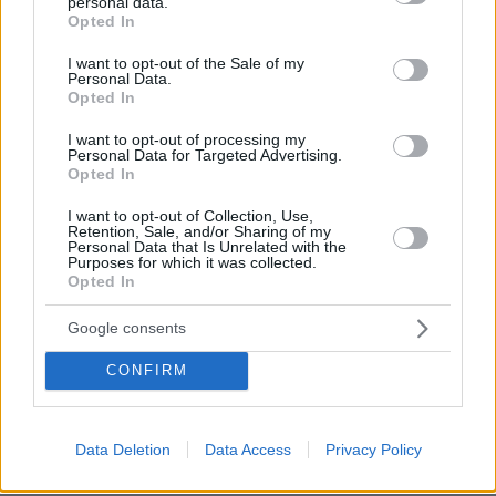
personal data.
grant or deny consent to Google and its third-party tags to
04.08.2026, 11:20
Opted In
use your data for below specified purposes in below Google
Πώς μια απλή ιδέα εξελίχθηκε σε κορυφαίο θεσμό
consent section.
ρομποτικής στην Ελλάδα
I want to opt-out of the Sale of my
Personal Data.
Opted In
06.08.2026, 10:52
I want to opt-out of processing my
Από μαθητής, φοιτητής σε άλλη πόλη!
Personal Data for Targeted Advertising.
Opted In
26.07.2026, 09:54
I want to opt-out of Collection, Use,
Επαγγελματική Εκπαίδευση & Εξειδίκευση: Το Mοντέλο που
Retention, Sale, and/or Sharing of my
σε Bάζει στην Aγορά Eργασίας
Personal Data that Is Unrelated with the
Purposes for which it was collected.
Opted In
ΡΟΗ ΕΙΔΗΣΕΩΝ
Google consents
Ειδήσεις
Δημοφιλή
Σχολιασμένα
CONFIRM
πριν 17 λεπτά
Διακοπή λειτουργίας των ντους στα beach bars ζητά η
Data Deletion
Data Access
Privacy Policy
κοινότητα Σάρτης στη Χαλκιδική, επικαλείται
περιορισμένη επάρκεια νερού