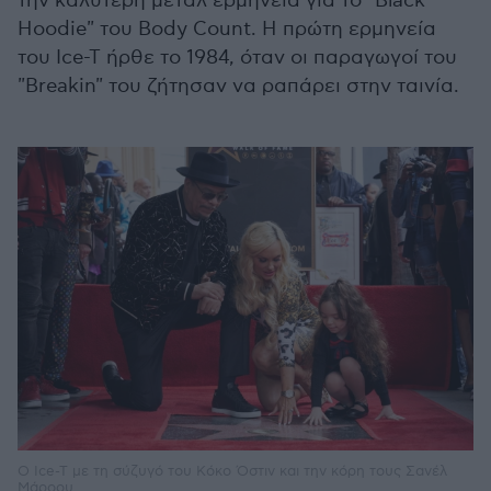
την καλύτερη μέταλ ερμηνεία για το "Black
Hoodie" του Body Count. Η πρώτη ερμηνεία
του Ice-T ήρθε το 1984, όταν οι παραγωγοί του
"Breakin" του ζήτησαν να ραπάρει στην ταινία.
Ο Ice-T με τη σύζυγό του Κόκο Όστιν και την κόρη τους Σανέλ
Μάροου