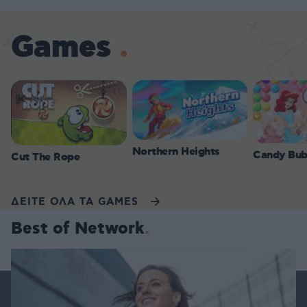
Games
Northern Heights
Candy Bub
Cut The Rope
ΔΕΙΤΕ ΟΛΑ ΤΑ GAMES
Best of Network