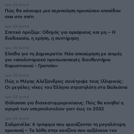
πριν 23 λεπτά
Πώς θα κάνουμε μια περιποίηση προσώπου επιπέδου
σπα στο σπίτι
πριν 23 λεπτά
Σπιτικό προζύμι: Οδηγός για αρχάριους και μη – Η
διαδικασία, η χρήση, η συντήρηση
πριν 26 λεπτά
Ελπίδα για τη Δημοκρατία: Νέα αποχώρηση με αιχμές
για «απολυταρχικά προσωποπαγές διευθυντήριο
Καρυστιανού - Γρατσία»
πριν 29 λεπτά
Πώς ο Μέγας Αλέξανδρος συνέτριψε τους Ιλλυριούς:
Οι μεγάλες νίκες του Έλληνα στρατηλάτη στα Βαλκάνια
πριν 33 λεπτά
Θάλασσα για δισεκατομμυριούχους: Πώς θα κινηθεί η
αγορά των υπερπολυτελών γιοτ έως το 2032
πριν 33 λεπτά
Σαλμονέλα: 6 τρόφιμα που χρειάζονται τη μεγαλύτερη
προσοχή – Τα λάθη στην κουζίνα που αυξάνουν τον