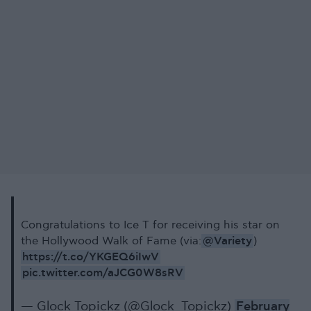
Congratulations to Ice T for receiving his star on
@Variety
the Hollywood Walk of Fame (via:
)
https://t.co/YKGEQ6iIwV
pic.twitter.com/aJCG0W8sRV
— Glock Topickz (@Glock_Topickz)
February