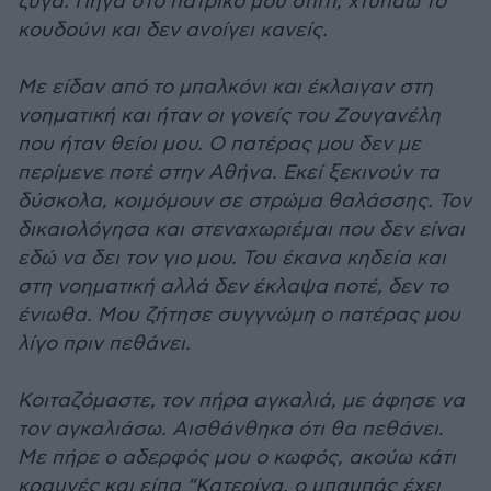
ζυγά. Πήγα στο πατρικό μου σπίτι, χτυπάω το
κουδούνι και δεν ανοίγει κανείς.
Με είδαν από το μπαλκόνι και έκλαιγαν στη
νοηματική και ήταν οι γονείς του Ζουγανέλη
που ήταν θείοι μου. Ο πατέρας μου δεν με
περίμενε ποτέ στην Αθήνα. Εκεί ξεκινούν τα
δύσκολα, κοιμόμουν σε στρώμα θαλάσσης. Τον
δικαιολόγησα και στεναχωριέμαι που δεν είναι
εδώ να δει τον γιο μου. Του έκανα κηδεία και
στη νοηματική αλλά δεν έκλαψα ποτέ, δεν το
ένιωθα. Μου ζήτησε συγγνώμη ο πατέρας μου
λίγο πριν πεθάνει.
Κοιταζόμαστε, τον πήρα αγκαλιά, με άφησε να
τον αγκαλιάσω. Αισθάνθηκα ότι θα πεθάνει.
Με πήρε ο αδερφός μου ο κωφός, ακούω κάτι
κραυγές και είπα “Κατερίνα, ο μπαμπάς έχει