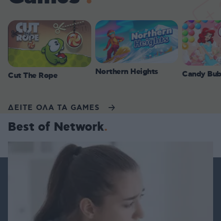
Northern Heights
Candy Bub
Cut The Rope
ΔΕΙΤΕ ΟΛΑ ΤΑ GAMES
Best of Network