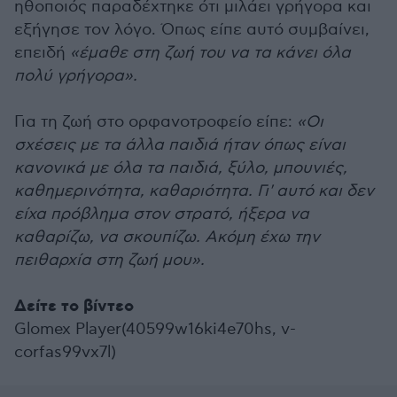
ηθοποιός παραδέχτηκε ότι μιλάει γρήγορα και
εξήγησε τον λόγο. Όπως είπε αυτό συμβαίνει,
επειδή
«έμαθε στη ζωή του να τα κάνει όλα
πολύ γρήγορα».
Για τη ζωή στο ορφανοτροφείο είπε:
«Οι
σχέσεις με τα άλλα παιδιά ήταν όπως είναι
κανονικά με όλα τα παιδιά, ξύλο, μπουνιές,
καθημερινότητα, καθαριότητα. Γι' αυτό και δεν
είχα πρόβλημα στον στρατό, ήξερα να
καθαρίζω, να σκουπίζω. Ακόμη έχω την
πειθαρχία στη ζωή μου».
Δείτε το βίντεο
Glomex Player(40599w16ki4e70hs, v-
corfas99vx7l)