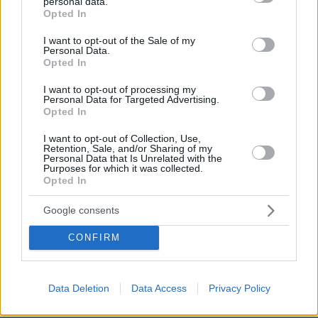
personal data.
grant or deny consent to Google and its third-party tags to
Opted In
04.08.2026, 11:20
use your data for below specified purposes in below Google
Πώς μια απλή ιδέα εξελίχθηκε σε κορυφαίο θεσμό
consent section.
I want to opt-out of the Sale of my
ρομποτικής στην Ελλάδα
Personal Data.
Opted In
06.08.2026, 10:52
I want to opt-out of processing my
Από μαθητής, φοιτητής σε άλλη πόλη!
Personal Data for Targeted Advertising.
Opted In
26.07.2026, 09:54
I want to opt-out of Collection, Use,
Επαγγελματική Εκπαίδευση & Εξειδίκευση: Το Mοντέλο που
Retention, Sale, and/or Sharing of my
σε Bάζει στην Aγορά Eργασίας
Personal Data that Is Unrelated with the
Purposes for which it was collected.
Opted In
ΡΟΗ ΕΙΔΗΣΕΩΝ
Google consents
Ειδήσεις
Δημοφιλή
Σχολιασμένα
CONFIRM
πριν 5 λεπτά
Τα δύο πρόσωπα της ελληνικής οικονομίας: Aνεβαίνει ο
Data Deletion
Data Access
Privacy Policy
πλούτος, πέφτει η αποταμίευση και «φουσκώνει» ο
δανεισμός