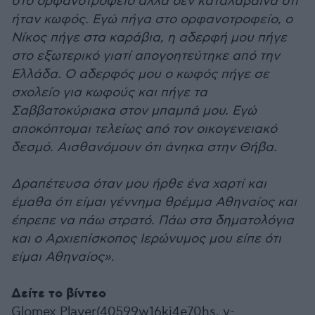
στο ορφανοτροφείο αλλά δεν καταλάβαινα ότι
ήταν κωφός. Εγώ πήγα στο ορφανοτροφείο, ο
Νίκος πήγε στα καράβια, η αδερφή μου πήγε
στο εξωτερικό γιατί απογοητεύτηκε από την
Ελλάδα. Ο αδερφός μου ο κωφός πήγε σε
σχολείο για κωφούς και πήγε τα
Σαββατοκύριακα στον μπαμπά μου. Εγώ
αποκόπτομαι τελείως από τον οικογενειακό
δεσμό. Αισθανόμουν ότι άνηκα στην Θήβα.
Δραπέτευσα όταν μου ήρθε ένα χαρτί και
έμαθα ότι είμαι γέννημα θρέμμα Αθηναίος και
έπρεπε να πάω στρατό. Πάω στα δηματολόγια
και ο Αρχιεπίσκοπος Ιερώνυμος μου είπε ότι
είμαι Αθηναίος»
.
Δείτε το βίντεο
Glomex Player(40599w16ki4e70hs, v-