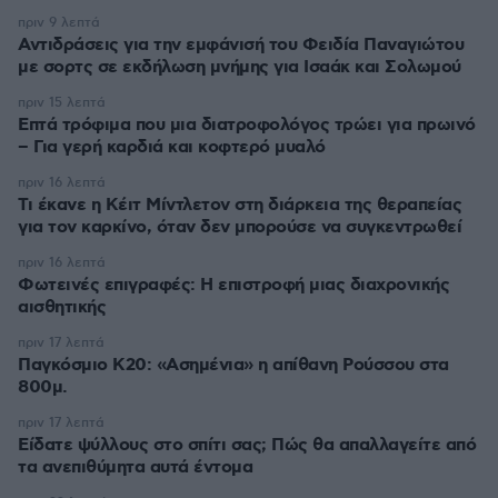
πριν 9 λεπτά
Αντιδράσεις για την εμφάνισή του Φειδία Παναγιώτου
με σορτς σε εκδήλωση μνήμης για Ισαάκ και Σολωμού
πριν 15 λεπτά
Επτά τρόφιμα που μια διατροφολόγος τρώει για πρωινό
– Για γερή καρδιά και κοφτερό μυαλό
πριν 16 λεπτά
Τι έκανε η Κέιτ Μίντλετον στη διάρκεια της θεραπείας
για τον καρκίνο, όταν δεν μπορούσε να συγκεντρωθεί
πριν 16 λεπτά
Φωτεινές επιγραφές: Η επιστροφή μιας διαχρονικής
αισθητικής
πριν 17 λεπτά
Παγκόσμιο Κ20: «Ασημένια» η απίθανη Ρούσσου στα
800μ.
πριν 17 λεπτά
Είδατε ψύλλους στο σπίτι σας; Πώς θα απαλλαγείτε από
τα ανεπιθύμητα αυτά έντομα