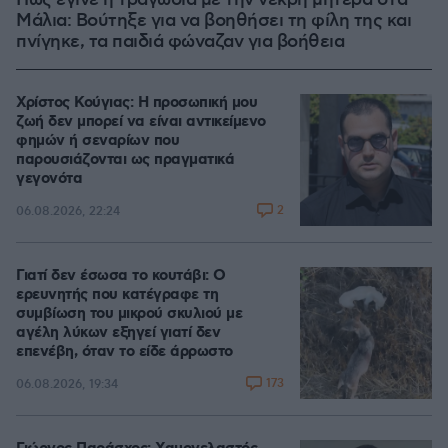
Πώς έγινε η τραγωδία με την νεκρή μητέρα στα
Μάλια: Βούτηξε για να βοηθήσει τη φίλη της και
πνίγηκε, τα παιδιά φώναζαν για βοήθεια
Χρίστος Κούγιας: Η προσωπική μου
ζωή δεν μπορεί να είναι αντικείμενο
φημών ή σεναρίων που
παρουσιάζονται ως πραγματικά
γεγονότα
2
06.08.2026, 22:24
Γιατί δεν έσωσα το κουτάβι: Ο
ερευνητής που κατέγραφε τη
συμβίωση του μικρού σκυλιού με
αγέλη λύκων εξηγεί γιατί δεν
επενέβη, όταν το είδε άρρωστο
173
06.08.2026, 19:34