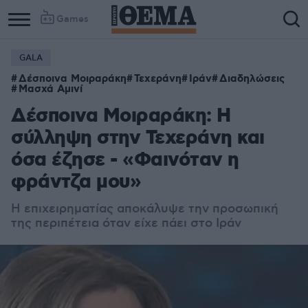
Games
GALA
Δέσποινα Μοιραράκη
Τεχεράνη
Ιράν
Διαδηλώσεις
Μασχά Αμινί
Δέσποινα Μοιραράκη: Η
σύλληψη στην Τεχεράνη και
όσα έζησε - «Φαινόταν η
φράντζα μου»
Η επιχειρηματίας αποκάλυψε την προσωπική
της περιπέτεια όταν είχε πάει στο Ιράν