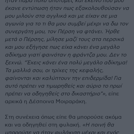
ήταν πάρα πολύ απότομες και εκείνο που μου
έκανε εντύπωση ήταν πως εξακολουθούσαν να
μου μιλούν στα αγγλικά και με είχαν σε μια
αγωνία για το τι θα μου συμβεί μέχρι να δω τον
συνεργάτη μου, τον Πέρση να φτάνει. Ήρθε
μετά ο Πέρσης, μίλησε μαζί τους στα περσικά
και μου εξήγησε πως είχα κάνει ένα μεγάλο
αδίκημα γιατί φαινόταν η φράντζα μου. Δεν το
ξεχνώ. “Έχεις κάνει ένα πολύ μεγάλο αδίκημα!
Τα μαλλιά σου, οι τρίχες της κεφαλής,
φαίνονται και καλύπτουν την επιδερμίδα! Για
αυτό πρέπει να τιμωρηθείς και αύριο το πρωί
πρέπει να οδηγηθείς στο δικαστήριο”»,
είπε
αρχικά η Δέσποινα Μοιραράκη.
Στη συνέχεια όπως είπε θα μπορούσε ακόμα
και να οδηγηθεί στη φυλακή.
«Η ποινή θα
μπορούσε να ήταν φυλάκιση μέχρι και ενός