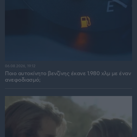
06.08.2026, 19:12
Ποιο αυτοκίνητο βενζίνης έκανε 1.980 χλμ με έναν
ανεφοδιασμό;