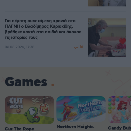
Για πέμπτη συνεχόμενη χρονιά στο
ΠΑΓΝΗ ο Βλαδίμηρος Κυριακίδης,
βρέθηκε κοντά στα παιδιά και άκουσε
τις ιστορίες τους
16
06.08.2026, 17:38
Games
Northern Heights
Candy Bub
Cut The Rope