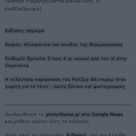
Glomex Player(40599w16ki4e70hs, v-
cn40ie1pcqix)
Ειδήσεις σήμερα:
Καιρός: Ηλιοφάνεια και άνοδος της θερμοκρασίας
Επιδημία Έμπολα: Στους 4 οι νεκροί από τον ιό στην
Ουγκάντα
Η τελευταία παράσταση του Ρότζερ Φέντερερ ήταν
γιορτή για το τένις - Δείτε βίντεο και φωτογραφίες
protothema.gr στο Google News
Ακολουθήστε το
και μάθετε πρώτοι όλες τις ειδήσεις
Ειδήσεις
Δείτε όλες τις τελευταίες
από την Ελλάδα