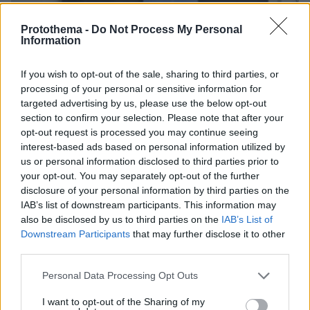
Protothema -
Do Not Process My Personal
Information
If you wish to opt-out of the sale, sharing to third parties, or
processing of your personal or sensitive information for
targeted advertising by us, please use the below opt-out
section to confirm your selection. Please note that after your
opt-out request is processed you may continue seeing
interest-based ads based on personal information utilized by
us or personal information disclosed to third parties prior to
your opt-out. You may separately opt-out of the further
disclosure of your personal information by third parties on the
IAB’s list of downstream participants. This information may
06.08.2026, 20:03
also be disclosed by us to third parties on the
IAB’s List of
Αριστοτέλης Δαμίγος: Σε κλίμα οδύνης έγινε η
Downstream Participants
that may further disclose it to other
αποτέφρωση του συντονιστή που σκοτώθηκε
third parties.
μετά τη σύγκρουση ελικοπτέρων στην Ψάθα,
φωτογραφίες
Please note that this website/app uses one or more Google
Personal Data Processing Opt Outs
services and may gather and store information including but
not limited to your visit or usage behaviour. You may click to
I want to opt-out of the Sharing of my