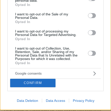
personal data.
grant or deny consent to Google and its third-party tags to
Opted In
use your data for below specified purposes in below Google
consent section.
I want to opt-out of the Sale of my
Personal Data.
Opted In
I want to opt-out of processing my
Personal Data for Targeted Advertising.
Opted In
I want to opt-out of Collection, Use,
Retention, Sale, and/or Sharing of my
Personal Data that Is Unrelated with the
Purposes for which it was collected.
Opted In
Google consents
CONFIRM
Data Deletion
Data Access
Privacy Policy
06.08.2026, 21:23