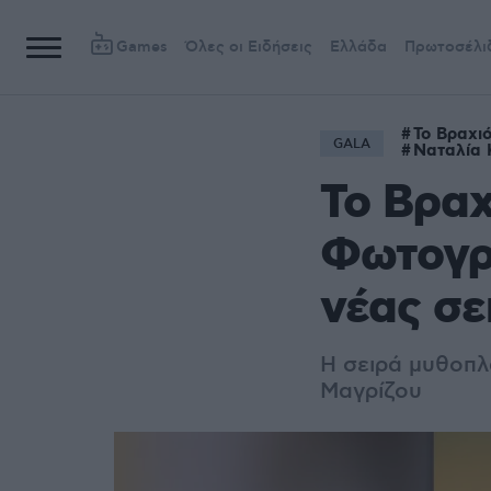
Games
Όλες οι Ειδήσεις
Ελλάδα
Πρωτοσέλι
Το Βραχι
GALA
Ναταλία 
Το Βραχ
Φωτογρα
νέας σε
Η σειρά μυθοπλα
Μαγρίζου