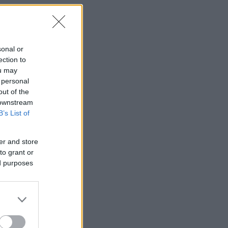
sonal or
ection to
ou may
 personal
out of the
 downstream
B’s List of
er and store
to grant or
ed purposes