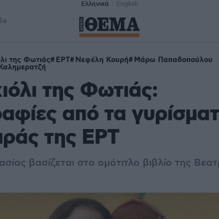
Ελληνικά
English
δα
όλι της Φωτιάς
ΕΡΤ
Νεφέλη Κουρή
Μάρω Παπαδοπούλου
Καλημερατζή
ιόλι της Φωτιάς:
φίες από τα γυρίσματ
ιράς της ΕΡΤ
σίας βασίζεται στο ομότιτλο βιβλίο της Βεατ