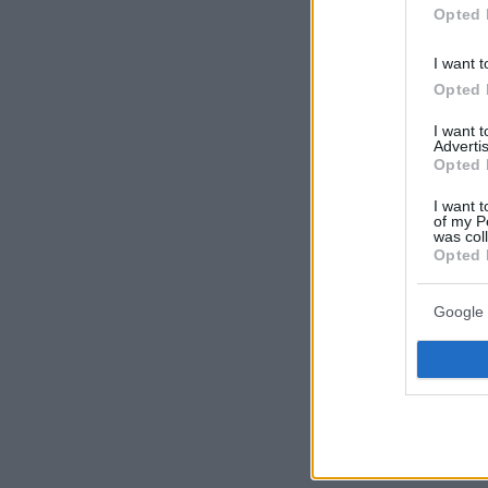
Opted 
I want t
Opted 
I want 
Advertis
Opted 
I want t
of my P
was col
Opted 
Google 