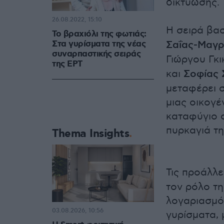
δικτύωσης.
26.08.2022, 15:10
Η σειρά βασ
Το βραχιόλι της φωτιάς:
Στα γυρίσματα της νέας
Σαΐας-Μαγρ
συναρπαστικής σειράς
Γιώργου Γκι
της ΕΡΤ
και
Σοφίας 
μεταφέρει σ
μιας οικογέ
καταφύγιο σ
πυρκαγιά τη
Thema Insights
Τις προάλλε
τον ρόλο τ
λογαριασμό
03.08.2026, 10:56
γυρίσματα, 