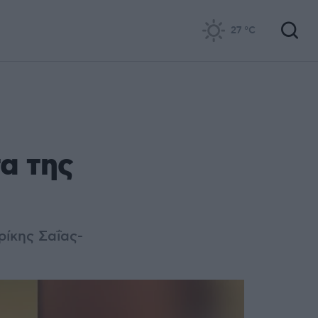
27
°C
α της
ρίκης Σαΐας-