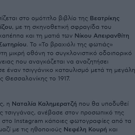
ίζεται στο ομότιτλο βιβλίο της
Βεατρίκης
ίζου
, με τη σκηνοθετική σφραγίδα του
καπέππα και τη ματιά των
Νίκου Απειρανθίτη
Σωτηρίου
. Το «Το βραχιόλι της φωτιάς»
τη μικρή οθόνη το συγκλονιστικό οδοιπορικό
νειας που αναγκάζεται να αναζητήσει
ε έναν τσιγγάνικο καταυλισμό μετά τη μεγάλ
ς Θεσσαλονίκης το 1917.
ς, η
Ναταλία Καλημερατζή
που θα υποδυθεί
ης τσιγγάνας, ανέβασε στον προσωπικό της
 στο Instagram κάποιες φωτογραφίες από τα
μαζί με τις ηθοποιούς
Νεφέλη Κουρή
και