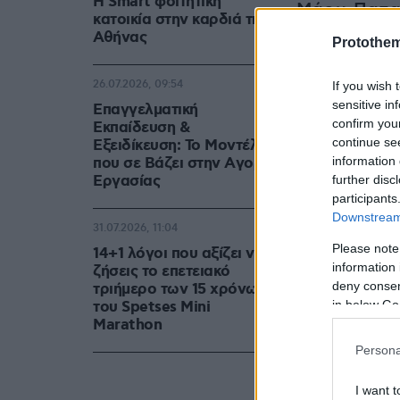
Η Smart φοιτητική
Μάρω Παπα
κατοικία στην καρδιά της
Αθήνας
Protothe
Δείτε φωτο
26.07.2026, 09:54
If you wish 
sensitive in
Επαγγελματική
confirm you
Εκπαίδευση &
continue se
Εξειδίκευση: Το Mοντέλο
information 
που σε Bάζει στην Aγορά
Eργασίας
further disc
participants
Downstream 
31.07.2026, 11:04
Please note
14+1 λόγοι που αξίζει να
information 
ζήσεις το επετειακό
deny consent
τριήμερο των 15 χρόνων
in below Go
του Spetses Mini
Marathon
Persona
I want t