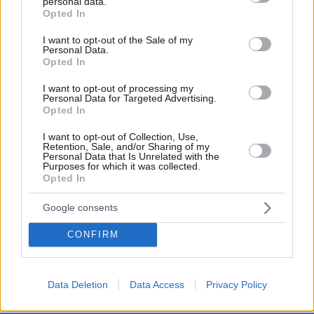
personal data.
grant or deny consent to Google and its third-party tags to
Opted In
use your data for below specified purposes in below Google
consent section.
I want to opt-out of the Sale of my
Personal Data.
Opted In
I want to opt-out of processing my
Απομένουν
2500
χαρακτήρες
Personal Data for Targeted Advertising.
Opted In
I want to opt-out of Collection, Use,
Retention, Sale, and/or Sharing of my
Personal Data that Is Unrelated with the
Purposes for which it was collected.
Opted In
Google consents
* Υποχρεωτικά πεδία
CONFIRM
ΡΟΗ ΕΙΔΗΣΕΩΝ
Data Deletion
Data Access
Privacy Policy
Ειδήσεις
Δημοφιλή
Σχολιασμένα