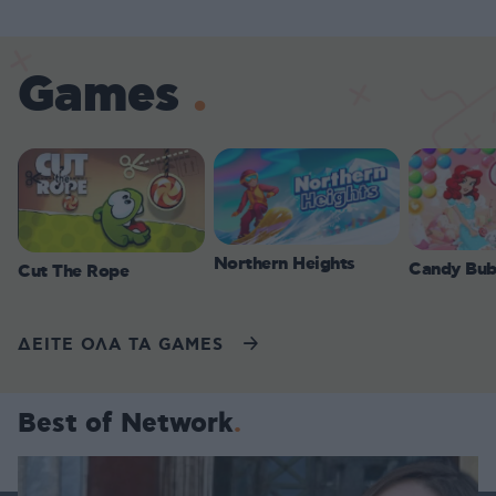
Games
Northern Heights
Candy Bub
Cut The Rope
ΔΕΙΤΕ ΟΛΑ ΤΑ GAMES
Best of Network