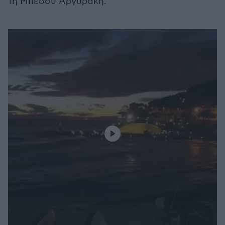
τη Μπέσσυ Αργυράκη.