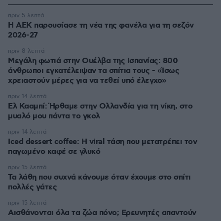
πριν 5 λεπτά
Η ΑΕΚ παρουσίασε τη νέα της φανέλα για τη σεζόν
2026-27
πριν 8 λεπτά
Μεγάλη φωτιά στην Ουέλβα της Ισπανίας: 800
άνθρωποι εγκατέλειψαν τα σπίτια τους - «Ίσως
χρειαστούν μέρες για να τεθεί υπό έλεγχο»
πριν 14 λεπτά
Ελ Κααμπί: Ήρθαμε στην Ολλανδία για τη νίκη, στο
μυαλό μου πάντα το γκολ
πριν 14 λεπτά
Iced dessert coffee: Η viral τάση που μετατρέπει τον
παγωμένο καφέ σε γλυκό
πριν 15 λεπτά
Τα λάθη που συχνά κάνουμε όταν έχουμε στο σπίτι
πολλές γάτες
πριν 15 λεπτά
Αισθάνονται όλα τα ζώα πόνο; Ερευνητές απαντούν