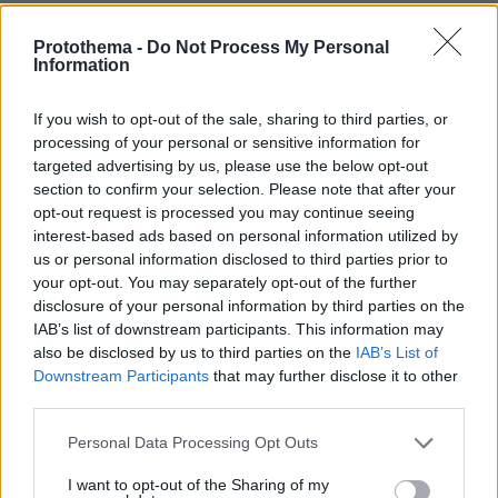
ΣΧΟΛΙΑ
Protothema -
Do Not Process My Personal
ΠΡΟΣΘΗΚΗ ΣΧΟΛΙΟΥ
Information
If you wish to opt-out of the sale, sharing to third parties, or
ΠΡΟΣΘΗΚΗ ΣΧΟΛΙΟΥ
processing of your personal or sensitive information for
targeted advertising by us, please use the below opt-out
ΌΝΟΜΑ *
section to confirm your selection. Please note that after your
opt-out request is processed you may continue seeing
interest-based ads based on personal information utilized by
us or personal information disclosed to third parties prior to
your opt-out. You may separately opt-out of the further
disclosure of your personal information by third parties on the
EMAIL
IAB’s list of downstream participants. This information may
also be disclosed by us to third parties on the
IAB’s List of
Downstream Participants
that may further disclose it to other
third parties.
Please note that this website/app uses one or more Google
ΣΧΌΛΙΟ *
Personal Data Processing Opt Outs
services and may gather and store information including but
not limited to your visit or usage behaviour. You may click to
I want to opt-out of the Sharing of my