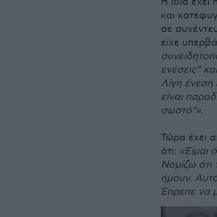
Η ίδια έχει
και κατέφυ
σε συνέντευ
είχε υπερβά
συνειδητοπο
ενέσεις” κ
Λίγη ένεση 
είναι παροδ
σωστό"».
Τώρα έχει α
ότι:
«Είμαι 
Νομίζω ότι
ήμουν. Αυτά
Έπρεπε να μά