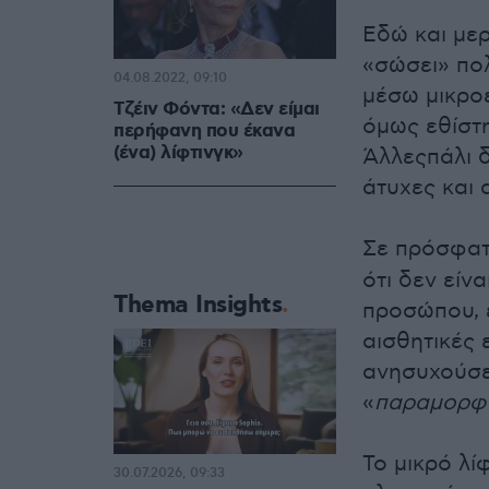
Εδώ και μερ
«σώσει» πολ
04.08.2022, 09:10
μέσω μικρο
Τζέιν Φόντα: «Δεν είμαι
όμως εθίστ
περήφανη που έκανα
(ένα) λίφτινγκ»
Άλλεςπάλι 
άτυχες και
Σε πρόσφατ
ότι δεν είν
Thema Insights
προσώπου, 
αισθητικές 
ανησυχούσε 
«
παραμορφ
Το μικρό λί
30.07.2026, 09:33