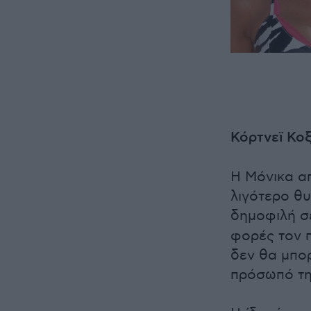
Κόρτνεϊ Κο
Η Μόνικα α
λιγότερο θυ
δημοφιλή σ
φορές τον π
δεν θα μπορ
πρόσωπό της