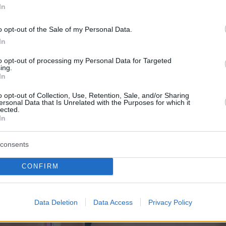
ι»
, είχε πει ειρωνικά.
In
o opt-out of the Sale of my Personal Data.
λώσεις της το 2017, ανέφερε:
«Μάλλον θα
In
ω “μην τα βάζεις με το στήθος σου”. Όλα
νια το αρνιόμουν, τι ηλίθιο. Είναι ένα σημάδι
to opt-out of processing my Personal Data for Targeted
ing.
ς. Απλώς ευχαριστήσου αυτό που έχεις».
In
o opt-out of Collection, Use, Retention, Sale, and/or Sharing
ersonal Data that Is Unrelated with the Purposes for which it
lected.
In
consents
CONFIRM
Data Deletion
Data Access
Privacy Policy