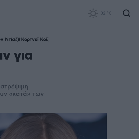
32
°C
ν Ντίαζ
Κόρτνεϊ Κοξ
ν για
αστρέψιμη
ουν «κατά» των