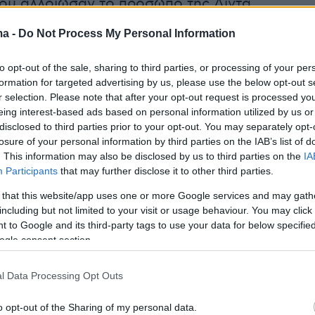
που αλλοίωσαν το πρόσωπο της Λίντα
τα ή τα μπότοξ που παραμόρφωσαν την
ma -
Do Not Process My Personal Information
.
to opt-out of the sale, sharing to third parties, or processing of your per
άτω μερικές από τις διασημότερες γυναίκες
formation for targeted advertising by us, please use the below opt-out s
r selection. Please note that after your opt-out request is processed y
που μίλησαν για τις αποτυχημένες πλαστικές
eing interest-based ads based on personal information utilized by us or
ραδέχτηκαν ότι το έχουν μετανιώσει.
disclosed to third parties prior to your opt-out. You may separately opt-
losure of your personal information by third parties on the IAB’s list of
. This information may also be disclosed by us to third parties on the
IA
πέκαμ
Participants
that may further disclose it to other third parties.
 that this website/app uses one or more Google services and may gath
 Μπέκαμ
αρνούνταν να παραδεχτεί ότι έχει
including but not limited to your visit or usage behaviour. You may click 
ικές επεμβάσεις, μέχρι τη στιγμή που
 to Google and its third-party tags to use your data for below specifi
ε τη λάθος απόφασή της να «πειράξει» το
ogle consent section.
.
Η 48χρονη πρώην τραγουδίστρια των Spice
l Data Processing Opt Outs
 στη Vogue το 2011 ότι της αφαίρεσαν τα
α που είχε βάλει:
«Οι μπαζούκες τορπίλης,
o opt-out of the Sharing of my personal data.