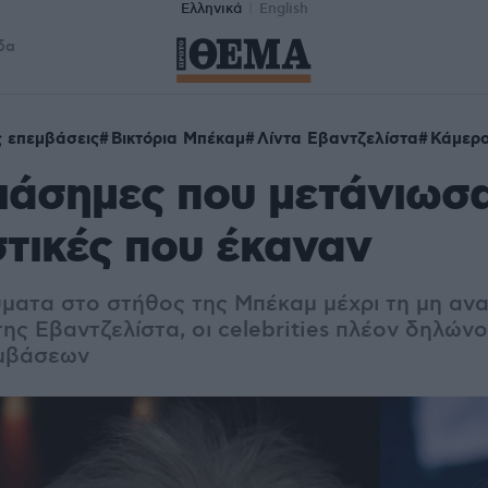
Ελληνικά
English
δα
ς επεμβάσεις
Βικτόρια Μπέκαμ
Λίντα Εβαντζελίστα
Κάμερο
ιάσημες που μετάνιωσα
στικές που έκαναν
ματα στο στήθος της Μπέκαμ μέχρι τη μη αν
ς Εβαντζελίστα, οι celebrities πλέον δηλών
εμβάσεων