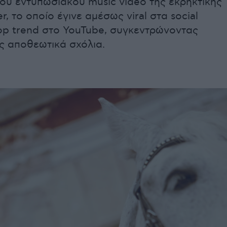
ου εντυπωσιακού music video της εκρηκτικής
r, το οποίο έγινε αμέσως viral στα social
top trend στο YouTube, συγκεντρώνοντας
ς αποθεωτικά σχόλια.