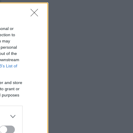
sonal or
ection to
ou may
 personal
out of the
 downstream
B’s List of
er and store
to grant or
ed purposes