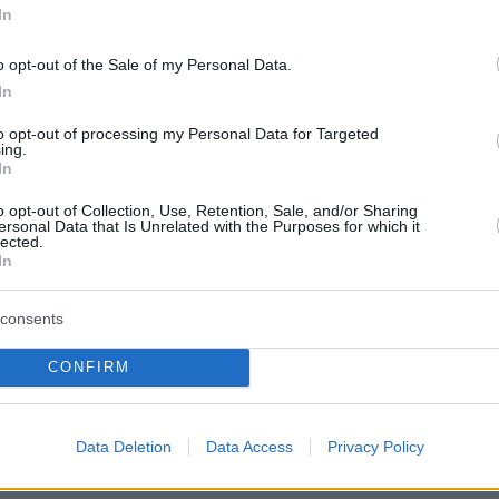
In
o opt-out of the Sale of my Personal Data.
In
to opt-out of processing my Personal Data for Targeted
ing.
In
o opt-out of Collection, Use, Retention, Sale, and/or Sharing
α του music video έγιναν σε τρία διαφορετικά
ersonal Data that Is Unrelated with the Purposes for which it
lected.
τής ομορφιάς locations της Αττικής, με
In
 τους
Steven Airth
και
Spiro Kapsili
. Τόσο ως
ριγκίπισσα πάνω στο άλογό της, όσο
consents
πλαισιωμένη από τις χορεύτριές της, η
CONFIRM
έδωσε, όπως πάντα, τον καλύτερό της εαυτό
ιο κινηματογραφικό αποτέλεσμα.
Data Deletion
Data Access
Privacy Policy