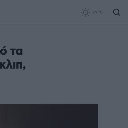
26
°C
ό τα
κλιπ,