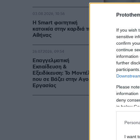
03.08.2026, 10:56
Protothe
Η Smart φοιτητική
κατοικία στην καρδιά της
If you wish 
Αθήνας
sensitive in
confirm you
continue se
26.07.2026, 09:54
information 
Επαγγελματική
further disc
Εκπαίδευση &
participants
Εξειδίκευση: Το Mοντέλο
Downstream 
που σε Bάζει στην Aγορά
Eργασίας
Please note
information 
deny consent
in below Go
Persona
I want t