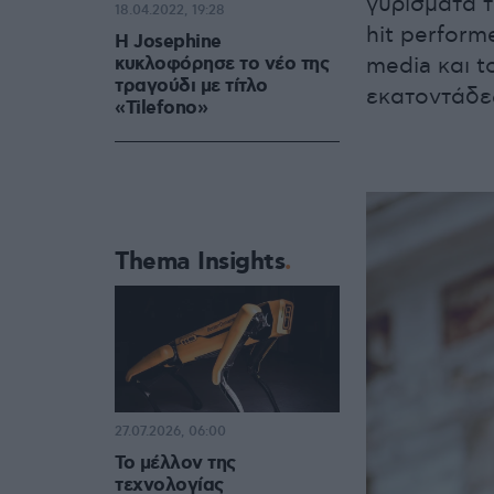
γυρίσματα τ
18.04.2022, 19:28
hit performe
Η Josephine
κυκλοφόρησε το νέο της
media και 
τραγούδι με τίτλο
εκατοντάδε
«Tilefono»
Thema Insights
27.07.2026, 06:00
Το μέλλον της
τεχνολογίας