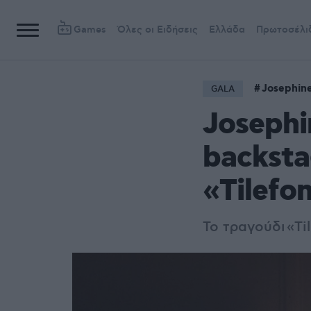
Games
Όλες οι Ειδήσεις
Ελλάδα
Πρωτοσέλι
Josephin
GALA
Josephi
backsta
«Tilefo
Το τραγούδι
«Ti