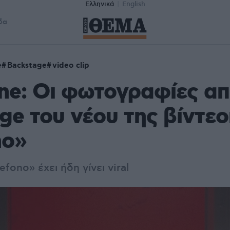
Ελληνικά
English
δα
e
Backstage
video clip
ne: Οι φωτογραφίες απ
ge του νέου της βίντεο
no»
lefono»
έχει ήδη γίνει viral