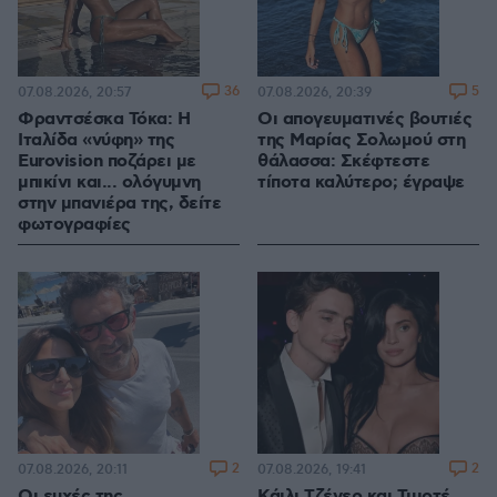
36
5
07.08.2026, 20:57
07.08.2026, 20:39
Φραντσέσκα Τόκα: Η
Οι απογευματινές βουτιές
Ιταλίδα «νύφη» της
της Μαρίας Σολωμού στη
Eurovision ποζάρει με
θάλασσα: Σκέφτεστε
μπικίνι και... ολόγυμνη
τίποτα καλύτερο; έγραψε
στην μπανιέρα της, δείτε
φωτογραφίες
2
2
07.08.2026, 20:11
07.08.2026, 19:41
Οι ευχές της
Κάιλι Τζένερ και Τιμοτέ