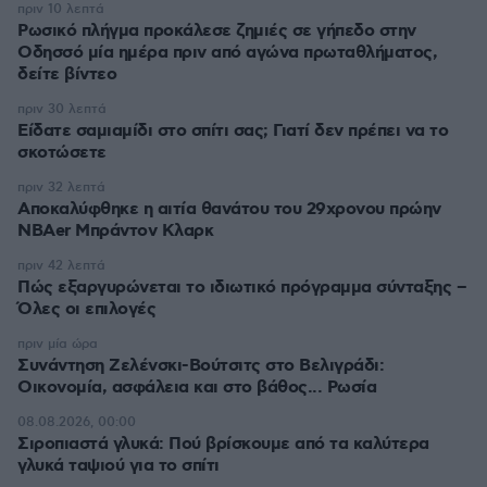
πριν 10 λεπτά
Ρωσικό πλήγμα προκάλεσε ζημιές σε γήπεδο στην
Οδησσό μία ημέρα πριν από αγώνα πρωταθλήματος,
δείτε βίντεο
πριν 30 λεπτά
Είδατε σαμιαμίδι στο σπίτι σας; Γιατί δεν πρέπει να το
σκοτώσετε
πριν 32 λεπτά
Αποκαλύφθηκε η αιτία θανάτου του 29χρονου πρώην
NBAer Μπράντον Κλαρκ
πριν 42 λεπτά
Πώς εξαργυρώνεται το ιδιωτικό πρόγραμμα σύνταξης –
Όλες οι επιλογές
πριν μία ώρα
Συνάντηση Ζελένσκι-Βούτσιτς στο Βελιγράδι:
Οικονομία, ασφάλεια και στο βάθος... Ρωσία
08.08.2026, 00:00
Σιροπιαστά γλυκά: Πού βρίσκουμε από τα καλύτερα
γλυκά ταψιού για το σπίτι