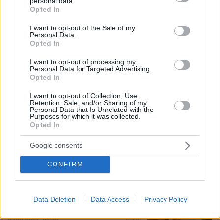
personal data.
grant or deny consent to Google and its third-party tags to
Opted In
use your data for below specified purposes in below Google
consent section.
I want to opt-out of the Sale of my
Personal Data.
Opted In
I want to opt-out of processing my
Personal Data for Targeted Advertising.
Opted In
I want to opt-out of Collection, Use,
Retention, Sale, and/or Sharing of my
07.08.2026, 22:23
Personal Data that Is Unrelated with the
Η Λίλα Μπακλέση έφερε στον κόσμο το πρώτο
Purposes for which it was collected.
Opted In
της παιδί, δείτε την ανάρτηση του συντρόφου της
περί... λαού και εξουσίας
Google consents
CONFIRM
Βάλθηκε να τρελάνει κόσμο ο Καντέρ:
Ο Τούρκος πρώην σέντερ του NBA
δηλώνει ότι πληροί τα κριτήρια...
συμπερίληψης και δηλώνει υποψήφιος
Data Deletion
Data Access
Privacy Policy
να παίξει στο WNBA