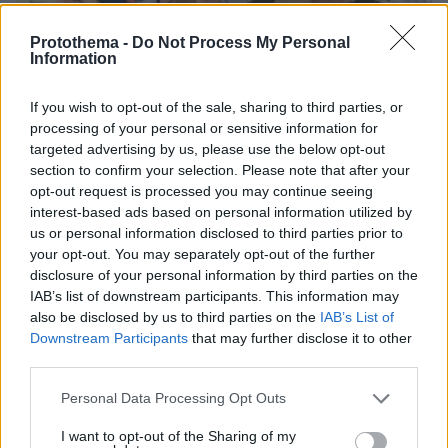
Protothema -
Do Not Process My Personal
Information
If you wish to opt-out of the sale, sharing to third parties, or
07.08.2026, 15:59
processing of your personal or sensitive information for
Είδος υπό εξαφάνιση οι υπερπολύτεκνοι στην
targeted advertising by us, please use the below opt-out
Ελλάδα που γερνάει: Τα... δύο ταψιά μεσημεριανό,
section to confirm your selection. Please note that after your
τα επιδόματα, η καθημερινότητά τους
opt-out request is processed you may continue seeing
interest-based ads based on personal information utilized by
us or personal information disclosed to third parties prior to
your opt-out. You may separately opt-out of the further
disclosure of your personal information by third parties on the
IAB’s list of downstream participants. This information may
also be disclosed by us to third parties on the
IAB’s List of
Downstream Participants
that may further disclose it to other
third parties.
Please note that this website/app uses one or more Google
Personal Data Processing Opt Outs
services and may gather and store information including but
not limited to your visit or usage behaviour. You may click to
I want to opt-out of the Sharing of my