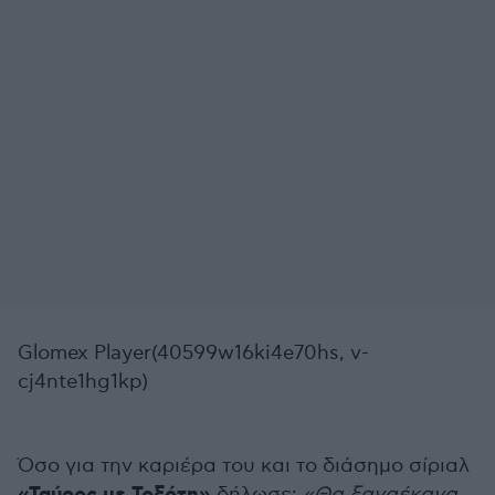
Glomex Player(40599w16ki4e70hs, v-
cj4nte1hg1kp)
Όσο για την καριέρα του και το διάσημο σίριαλ
δήλωσε:
«Θα ξαναέκανα