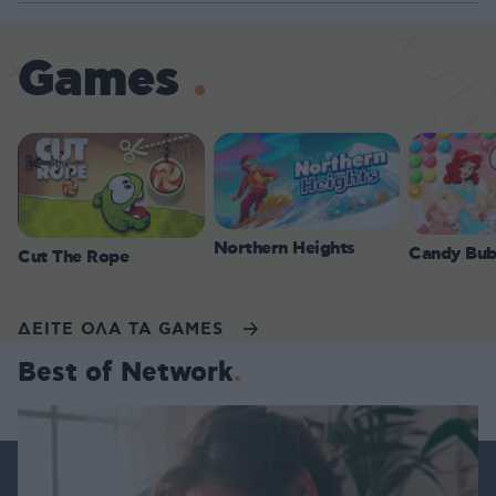
Games
Northern Heights
Candy Bub
Cut The Rope
ΔΕΙΤΕ ΟΛΑ ΤΑ GAMES
Best of Network