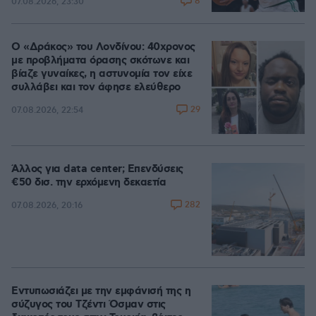
8
07.08.2026, 23:30
Ο «Δράκος» του Λονδίνου: 40χρονος
με προβλήματα όρασης σκότωνε και
βίαζε γυναίκες, η αστυνομία τον είχε
συλλάβει και τον άφησε ελεύθερο
29
07.08.2026, 22:54
Άλλος για data center; Επενδύσεις
€50 δισ. την ερχόμενη δεκαετία
282
07.08.2026, 20:16
Εντυπωσιάζει με την εμφάνισή της η
σύζυγος του Τζέντι Όσμαν στις