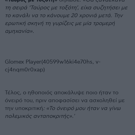
«Ταύρος με Τοξότη»
τη σειρά ‘Ταύρος με τοξότη’, είχα συζητήσει με
το κανάλι να το κάνουμε 20 χρονιά μετά. Την
ερωτική σκηνή τη γυρίζεις με μία τρομερή
αμηχανία».
Glomex Player(40599w16ki4e70hs, v-
cj4nqm0r0xap)
Τέλος, ο ηθοποιός αποκάλυψε ποιο ήταν το
όνειρό του, πριν αποφασίσει να ασχοληθεί με
την υποκριτική
: «Το όνειρό μου ήταν να γίνω
πολεμικός ανταποκριτής».'