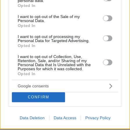
personal data.
βολεύει τον θύτη. Πού ακούστηκε να φταίει αυτός
grant or deny consent to Google and its third-party tags to
Opted In
που ενοχλείται κι όχι ο ανήθικος που ενοχλεί;
use your data for below specified purposes in below Google
Έχουμε διαμορφώσει πολιτισμό, κανόνες, ήθη. Δε
consent section.
I want to opt-out of the Sale of my
ζούμε ακόμη στις εποχές που αναφέρεσαι,
Personal Data.
Opted In
παρόλο που υπάρχουν άνθρωποι που πάντα θα
προσπαθούν να διαφημιστούν μέσα από σκάνδαλα
I want to opt-out of processing my
και αήθεις προκλήσεις. Κατάλαβες;
Personal Data for Targeted Advertising.
Opted In
ΑΠΑΝΤΗΣΗ
I want to opt-out of Collection, Use,
Retention, Sale, and/or Sharing of my
Δημήτρης
Personal Data that Is Unrelated with the
Purposes for which it was collected.
17.03.2022, 00:53
Opted In
Για το κιτσαριό κουβέντα, απλώς να προκαλούμε που
και που για να μη λησμονηθούμε απ'τά μέσα.. μπας
Google consents
και προκύψει και καμιά δουλειά..αισθητική ανθρώπων
της τέχνης επί των ημερών μας..
CONFIRM
ΑΠΑΝΤΗΣΗ
Data Deletion
Data Access
Privacy Policy