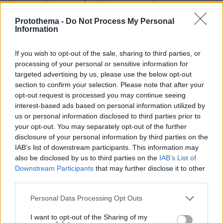
τόσες μιμήσεις του Ιησού εις τους αιώνες και ας μη
γελιόμαστε ο Μωάμεθ δεν έχει καμία σχέση με την
Protothema -
Do Not Process My Personal
ελληνική κουλτούρα που όλοι απαιτείτε σαν χάνοι να
Information
συμβεί μίμηση του. Επίσης το ότι θέλετε να γίνει
μίμηση του Μωάμεθ είναι σαν να δικαιολογείτε και να
If you wish to opt-out of the sale, sharing to third parties, or
επικροτείτε τις υπέρμετρες αντιδράσεις κάποιων
processing of your personal or sensitive information for
μουσουλμάνων σε μία σάτυρα ή μίμηση του εν λόγω
targeted advertising by us, please use the below opt-out
προφήτη. Αν είναι δυνατόν δηλαδή.... Πρώτα
section to confirm your selection. Please note that after your
οTchaikovski και τώρα μία μίμηση των Παθών του
opt-out request is processed you may continue seeing
Ιησού σε φωτογράφιση. Γυρνάμε σε σκοτεινές
interest-based ads based on personal information utilized by
εποχές!!!
us or personal information disclosed to third parties prior to
your opt-out. You may separately opt-out of the further
ΑΠΑΝΤΗΣΗ
disclosure of your personal information by third parties on the
παραποιείς την πραγματικότητα
IAB’s list of downstream participants. This information may
also be disclosed by us to third parties on the
IAB’s List of
17.03.2022, 14:51
Downstream Participants
that may further disclose it to other
Να πούμε την αλήθεια, έτσι για αλλαγή. Δεν έχει
third parties.
καθόλου δίκιο. Άλλο μίμηση κι άλλο εμπαιγμός,
γιατί τα μπερδεύεις; Όχι, δεν πρέπει να καθόμαστε
Please note that this website/app uses one or more Google
Personal Data Processing Opt Outs
απαθείς στον εμπαιγμό των θρησκευτικών
services and may gather and store information including but
πεποιθήσεων όποιες κι αν είναι αυτές, γιατί αυτό
not limited to your visit or usage behaviour. You may click to
I want to opt-out of the Sharing of my