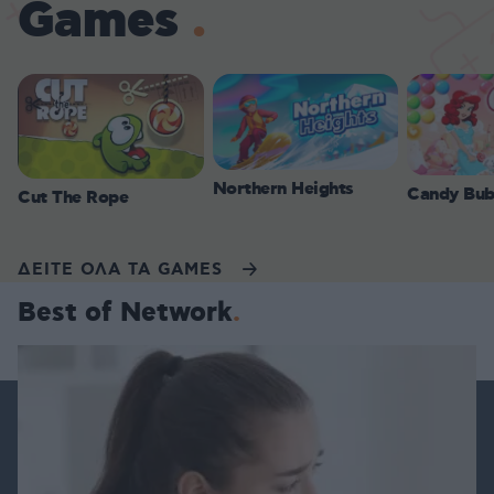
Games
Northern Heights
Candy Bub
Cut The Rope
ΔΕΙΤΕ ΟΛΑ ΤΑ GAMES
Best of Network