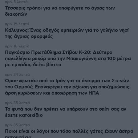
πριν 5 λεπτά
Τέσσερις τρόποι για να αποφύγετε το άγχος των
διακοπών
πριν 15 λεπτά
Κάλυμνος: Ένας οδηγός εμπειριών για το γαλήνιο νησί
της άγριας ομορφιάς
πριν 18 λεπτά
Παγκόσμιο Πρωτάθλημα Στίβου Κ-20: Δεύτερο
πανελλήνιο ρεκόρ από την Μπακογιάννη στα 100 μέτρα
με εμπόδια, δείτε βίντεο
πριν 34 λεπτά
Όροι-«φωτιά» από το Ιράν για το άνοιγμα των Στενών
του Ορμούζ: Επαναφέρει την αξίωση για αποζημιώσεις,
άρση κυρώσεων και αποχώρηση των ΗΠΑ
πριν 35 λεπτά
Τα φυτά που δεν πρέπει να υπάρχουν στο σπίτι σας αν
έχετε κατοικίδιο
πριν 35 λεπτά
Ποιοι είναι οι λόγοι που τόσο πολλές γάτες έχουν άσπρα
πατουσάκια