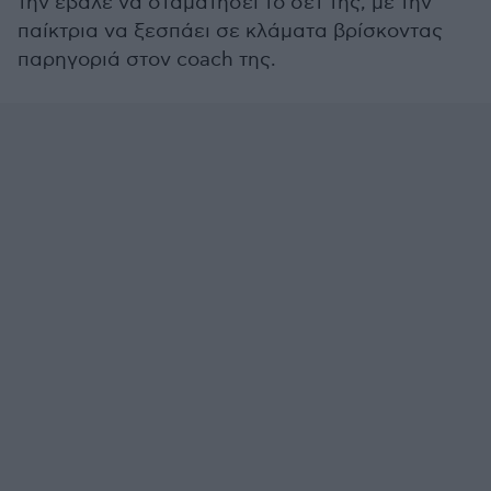
την έβαλε να σταματήσει το σετ της, με την
παίκτρια να ξεσπάει σε κλάματα βρίσκοντας
παρηγοριά στον coach της.