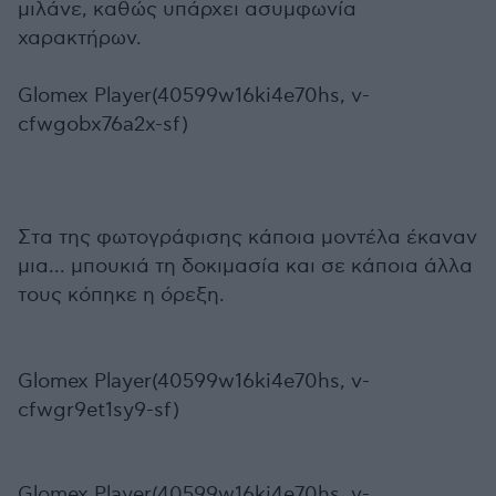
μιλάνε, καθώς υπάρχει ασυμφωνία
χαρακτήρων.
Glomex Player(40599w16ki4e70hs, v-
cfwgobx76a2x-sf)
Στα της φωτογράφισης κάποια μοντέλα έκαναν
μια... μπουκιά τη δοκιμασία και σε κάποια άλλα
τους κόπηκε η όρεξη.
Glomex Player(40599w16ki4e70hs, v-
cfwgr9et1sy9-sf)
Glomex Player(40599w16ki4e70hs, v-