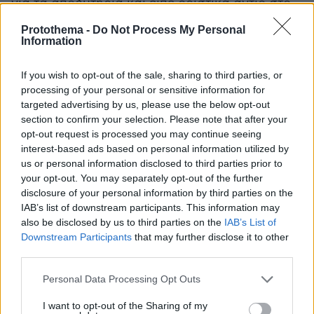
για τα αποδυτήρια και είπε οριστικά αντίο στο
GNTM4
.
Protothema -
Do Not Process My Personal
Information
Glomex Player(40599w16ki4e70hs, v-
cfwirtf1mtgp-sf)
If you wish to opt-out of the sale, sharing to third parties, or
processing of your personal or sensitive information for
targeted advertising by us, please use the below opt-out
section to confirm your selection. Please note that after your
opt-out request is processed you may continue seeing
interest-based ads based on personal information utilized by
us or personal information disclosed to third parties prior to
Ειδήσεις σήμερα
your opt-out. You may separately opt-out of the further
disclosure of your personal information by third parties on the
Σφίγγει ο δικαστικός κλοιός για τους
IAB’s list of downstream participants. This information may
αντιεμβολιαστές: Στο στόχαστρο πλαστά
also be disclosed by us to third parties on the
IAB’s List of
πιστοποιητικά και fake news
Downstream Participants
that may further disclose it to other
third parties.
Δημοσκόπηση ALCO: Με rapid test οι
Please note that this website/app uses one or more Google
Personal Data Processing Opt Outs
services and may gather and store information including but
ανεμβολίαστοι ακόμα και στα σούπερ μάρκετ,
not limited to your visit or usage behaviour. You may click to
I want to opt-out of the Sharing of my
λέει το 62%