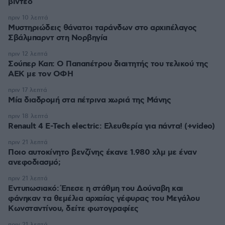
βίντεο
πριν 10 λεπτά
Μυστηριώδεις θάνατοι ταράνδων στο αρχιπέλαγος
Σβάλμπαρντ στη Νορβηγία
πριν 12 λεπτά
Σούπερ Καπ: Ο Παπαπέτρου διαιτητής του τελικού της
ΑΕΚ με τον ΟΦΗ
πριν 17 λεπτά
Μία διαδρομή στα πέτρινα χωριά της Μάνης
πριν 18 λεπτά
Renault 4 E-Tech electric: Ελευθερία για πάντα! (+video)
πριν 21 λεπτά
Ποιο αυτοκίνητο βενζίνης έκανε 1.980 χλμ με έναν
ανεφοδιασμό;
πριν 21 λεπτά
Εντυπωσιακό: Έπεσε η στάθμη του Δούναβη και
φάνηκαν τα θεμέλια αρχαίας γέφυρας του Μεγάλου
Κωνσταντίνου, δείτε φωτογραφίες
πριν 21 λεπτά