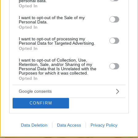
personal data.
grant or deny consent to Google and its third-party tags to
Opted In
use your data for below specified purposes in below Google
Βαγγέλης Τσάπας: O Ελληνας Crypto φέσωσε
consent section.
I want to opt-out of the Sale of my
Personal Data.
μέχρι και τον πρωθυπουργό του Κατάρ!
Opted In
I want to opt-out of processing my
Personal Data for Targeted Advertising.
protothema.gr στο Google News
Ακολουθήστε το
Opted In
και μάθετε πρώτοι όλες τις ειδήσεις
I want to opt-out of Collection, Use,
Retention, Sale, and/or Sharing of my
Ειδήσεις
Δείτε όλες τις τελευταίες
από την Ελλάδα
Personal Data that Is Unrelated with the
και τον Κόσμο, τη στιγμή που συμβαίνουν, στο
Purposes for which it was collected.
Opted In
Protothema.gr
Google consents
Thema Insights
CONFIRM
Data Deletion
Data Access
Privacy Policy