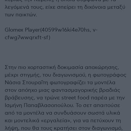
λεγόμενά τους, είχε σπείρει τη διχόνοια μεταξύ
των παικτών.
Glomex Player(40599w16ki4e70hs, v-
cfwg7wwqrxft-sf)
Στην πιο χορταστική δοκιμασία αποχώρησης,
μέχρι στιγμής, του διαγωνισμού, η φωτογράφος
Νάσια Στουραΐτη φωτογραφίζει τα μοντέλα
στον απόηχο μιας φαντασμαγορικής βραδιάς
βράβευσης, να τρώνε street food παρέα με την
Ισμήνη Παπαβλασοπούλου. Το σετ απαιτούσε
από τα μοντέλα να συνδυάσουν σωστά υλικά
και μοντελικά «εργαλεία», για να πετύχουν τη
λήψη, που θα τους κρατήσει στον διαγωνισμό,