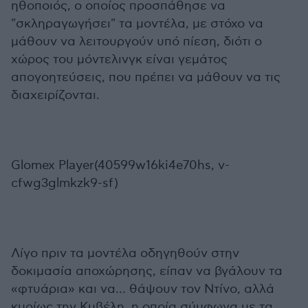
ηθοποιός, ο οποίος προσπάθησε να
"σκληραγωγήσει" τα μοντέλα, με στόχο να
μάθουν να λειτουργούν υπό πίεση, διότι ο
χώρος του μόντελινγκ είναι γεμάτος
απογοητεύσεις, που πρέπει να μάθουν να τις
διαχειρίζονται.
Glomex Player(40599w16ki4e70hs, v-
cfwg3glmkzk9-sf)
Λίγο πριν τα μοντέλα οδηγηθούν στην
δοκιμασία αποχώρησης, είπαν να βγάλουν τα
«φτυάρια» και να... θάψουν τον Ντίνο, αλλά
κυρίως την Κυβέλη, η οποία σύμφωνα με τα