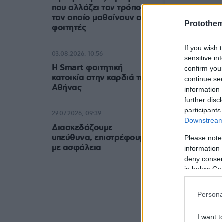
που αλλάζει τον τρόπο με
τον οποίο μαθαίνουν οι
Protothe
φοιτητές
If you wish 
03.08.2026, 10:56
sensitive in
Η Smart φοιτητική
confirm you
κατοικία στην καρδιά της
continue se
Αθήνας
information 
further disc
participants
29.07.2026, 09:39
Downstream 
Διασκεδάζουμε
υπεύθυνα, επιστρέφουμε
Please note
με ασφάλεια
information 
deny consent
in below Go
Persona
I want t