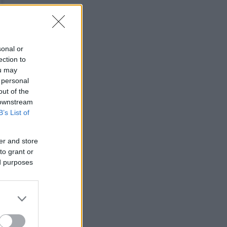
sonal or
ection to
ou may
 personal
out of the
 downstream
B’s List of
er and store
to grant or
ed purposes