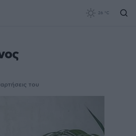
26
°C
νος
ναρτήσεις του