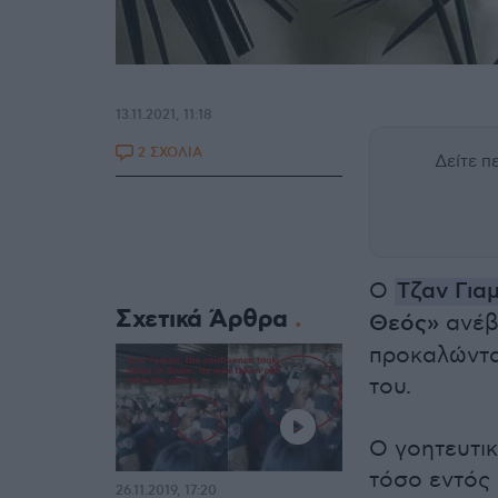
13.11.2021, 11:18
2 ΣΧΟΛΙΑ
Δείτε 
Ο
Τζαν Για
Σχετικά Άρθρα
Θεός»
ανέβ
προκαλώντα
του.
Ο γοητευτι
τόσο εντός 
26.11.2019, 17:20