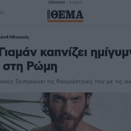
Ελληνικά
English
δα
μάν
Ηθοποιός
Γιαμάν καπνίζει ημίγυμ
 στη Ρώμη
οιός ξεσηκώνει τις θαυμάστριές του με τις α