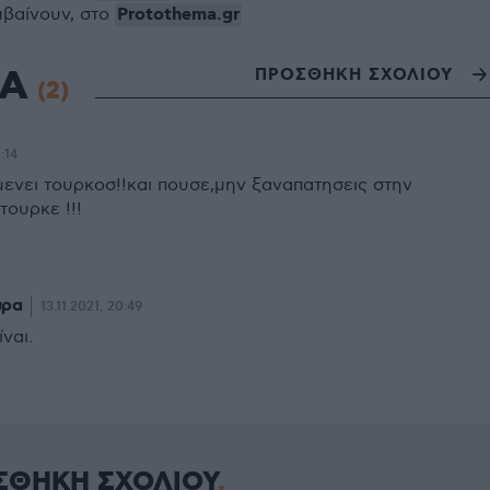
Protothema.gr
μβαίνουν, στο
ΙΑ
ΠΡΟΣΘΗΚΗ ΣΧΟΛΙΟΥ
(2)
1:14
ενει τουρκοσ!!και πουσε,μην ξαναπατησεις στην
τουρκε !!!
υρα
13.11.2021, 20:49
ναι.
ΣΘΗΚΗ ΣΧΟΛΙΟΥ