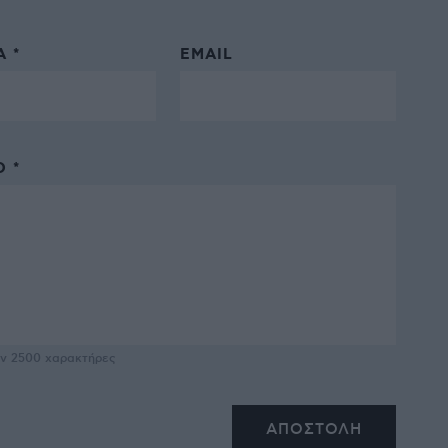
 *
EMAIL
 *
υν
2500
χαρακτήρες