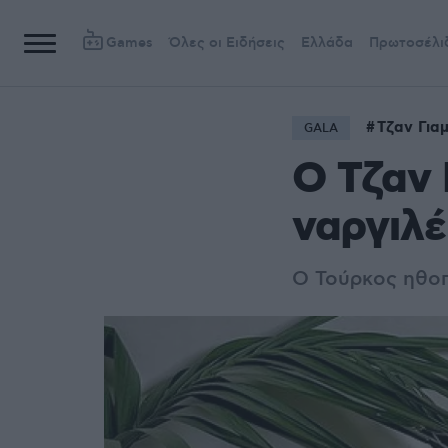
Games
Όλες οι Ειδήσεις
Ελλάδα
Πρωτοσέλι
Τζαν Για
GALA
Ο Τζαν 
ναργιλέ
Ο Τούρκος ηθοπ