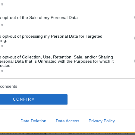
ήμερα:
In
o opt-out of the Sale of my Personal Data.
ταξε τα σωληνάκια και έφυγε από το
In
 τον βρήκαμε ημιθανή σε παγκάκι, λέει ο
to opt-out of processing my Personal Data for Targeted
αβέλος
ing.
In
δολοφόνος απλά κάτι ράγισε μέσα της», λέει
o opt-out of Collection, Use, Retention, Sale, and/or Sharing
ersonal Data that Is Unrelated with the Purposes for which it
ντιάνα Τσέλο η φίλη της Κόμισσα
lected.
In
, σας ευχαριστώ» λέει σε νέα, ενθαρρυντική
consents
ο Χουλιάρας
CONFIRM
protothema.gr στο Google News
το
και μάθετε πρώτοι
εις
Data Deletion
Data Access
Privacy Policy
Ειδήσεις
 τελευταίες
από την Ελλάδα και τον Κόσμο, τη