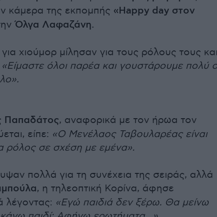
ην κάμερα της εκπομπής
«Happy day στον
την
Όλγα Λαφαζάνη.
για χιούμορ μίλησαν για τους ρόλους τους κα
:
«Είμαστε όλοι παρέα και γουστάρουμε πολύ 
λο».
 Παπαδάτος
, αναφορικά με τον ήρωα τον
εται, είπε:
«Ο Μενέλαος Ταβουλαρέας είναι
α ρόλος σε σχέση με εμένα».
ψαν πολλά για τη συνέχεια της σειράς, αλλά
αμπούλα
, η τηλεοπτική Κορίνα, άφησε
ά λέγοντας:
«Εγώ παιδιά δεν ξέρω. Θα μείνω
 κάνω παιδί; Αφήνω ερωτήματα…».