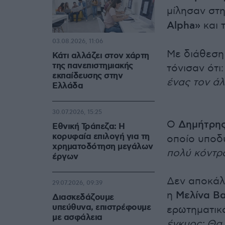
μίλησαν στ
Alpha»
και 
03.08.2026, 11:06
Με διάθεση 
Κάτι αλλάζει στον χάρτη
της πανεπιστημιακής
τόνισαν ότι
εκπαίδευσης στην
ένας τον άλ
Ελλάδα
30.07.2026, 15:25
Ο
Δημήτρης
Εθνική Τράπεζα: Η
κορυφαία επιλογή για τη
οποίο υποδύ
χρηματοδότηση μεγάλων
πολύ κόντρ
έργων
Δεν αποκάλυ
29.07.2026, 09:39
η
Μελίνα Β
Διασκεδάζουμε
υπεύθυνα, επιστρέφουμε
ερωτηματικ
με ασφάλεια
έγκυος; Θα