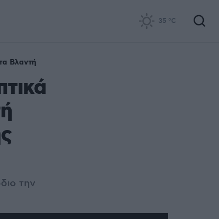
35
°C
τα Βλαντή
πτικά
τή
ης
διο την