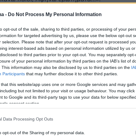
ma -
Do Not Process My Personal Information
ιο της Δευτ
έρας 4/10:
to opt-out of the sale, sharing to third parties, or processing of your per
τον Δημήτρη στο πλάι του, επιχειρεί να
formation for targeted advertising by us, please use the below opt-out s
 το ραντεβού της Ρωξάνης με τον Ζαχαρία. Το
r selection. Please note that after your opt-out request is processed y
eing interest-based ads based on personal information utilized by us or
 ο Δημήτρης ανακοινώνει αιφνιδιαστικά ότι σε
disclosed to third parties prior to your opt-out. You may separately opt-
αντρεύεται με την Έλλη και η Νικόλ
losure of your personal information by third parties on the IAB’s list of
να φύγει από το σπίτι. Ο Άρης βρίσκει έναν
. This information may also be disclosed by us to third parties on the
IA
Participants
that may further disclose it to other third parties.
ρόπο να βοηθήσει τη Δανάη να μαζέψει τα
 έχασε, κάτι που τους φέρνει πολύ κοντά.
 that this website/app uses one or more Google services and may gath
including but not limited to your visit or usage behaviour. You may click 
Ταβουλαρέα τα παιδιά ξεμπροστιάζουν τη
 to Google and its third-party tags to use your data for below specifi
διατηρεί κρυφά για τον εαυτό της όλες τις
ogle consent section.
ν παράσταση όμως κλέβει ο Θωμάς, που έχει
πάντα με τον Δημήτρη στο πλάι του, στον κήπ
l Data Processing Opt Outs
ι ερωτική εξομολόγηση. Το σκηνικό
o opt-out of the Sharing of my personal data.
 η είσοδος της Έλλης, η οποία πετυχαίνει τον