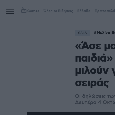
Games
Όλες οι Ειδήσεις
Ελλάδα
Πρωτοσέλι
Μελίνα Β
GALA
«Άσε μα
παιδιά»
μιλούν 
σειράς
Οι δηλώσεις των
Δευτέρα 4 Οκτ