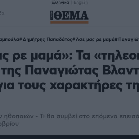
Ελληνικά
English
δα
αμπούλα
Δημήτρης Παπαδάτος
Άσε μας ρε μαμά
Παναγιώ
ς ρε μαμά»: Τα «τηλεο
 της Παναγιώτας Βλαν
για τους χαρακτήρες τ
 ηθοποιών - Τι θα συμβεί στο επόμενο επεισό
ωβρίου