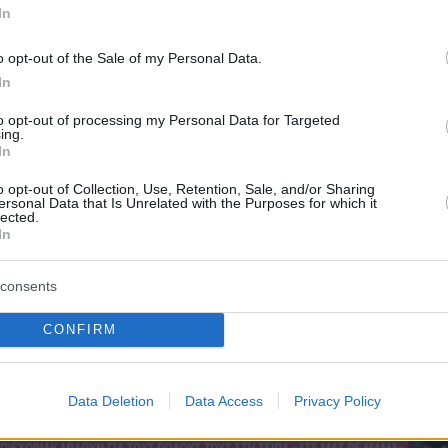
In
μια ιδιαίτερη στιγμή με τη Ρωξάνη.
o opt-out of the Sale of my Personal Data.
πόσπασμα εδώ:
In
to opt-out of processing my Personal Data for Targeted
ing.
In
o opt-out of Collection, Use, Retention, Sale, and/or Sharing
ersonal Data that Is Unrelated with the Purposes for which it
lected.
In
consents
CONFIRM
Data Deletion
Data Access
Privacy Policy