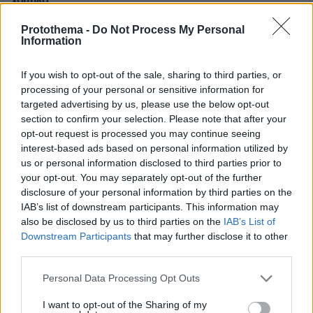
χαμηλά
08.08.2026, 07:00
Protothema -
Do Not Process My Personal
Πεινάτε αλλά δεν έχετε χρόνο; Γρήγορες συνταγές με 5
Information
υλικά
08.08.2026, 06:39
If you wish to opt-out of the sale, sharing to third parties, or
Πολύ υψηλός κίνδυνος πυρκαγιάς σήμερα σε Κρήτη και
processing of your personal or sensitive information for
Βόρειο Αιγαίο, ποιες περιοχές είναι στο «πορτοκαλί»
targeted advertising by us, please use the below opt-out
section to confirm your selection. Please note that after your
08.08.2026, 06:02
opt-out request is processed you may continue seeing
Στήριξη Τραμπ στον νέο πρόεδρο της Κολομβίας με
interest-based ads based on personal information utilized by
«βοήθεια» 1 δισ. δολαρίων για την ασφάλεια
us or personal information disclosed to third parties prior to
08.08.2026, 06:00
your opt-out. You may separately opt-out of the further
Το μενού της ημέρας - Τι τρώμε σήμερα Σάββατο
disclosure of your personal information by third parties on the
(8/8/2026)
IAB’s list of downstream participants. This information may
also be disclosed by us to third parties on the
IAB’s List of
08.08.2026, 05:33
Downstream Participants
that may further disclose it to other
Στο χαμηλότερο επίπεδο της δεκαετίας η αποψίλωση
στον Αμαζόνιο, μειώθηκε κατά 37% σε έναν χρόνο
third parties.
Please note that this website/app uses one or more Google
Personal Data Processing Opt Outs
services and may gather and store information including but
ΔΕΙΤΕ ΟΛΕΣ ΤΙΣ ΕΙΔΗΣΕΙΣ
not limited to your visit or usage behaviour. You may click to
I want to opt-out of the Sharing of my