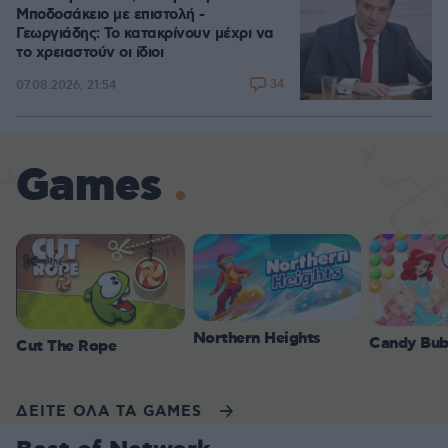
Μποδοσάκειο με επιστολή -
Γεωργιάδης: Το κατακρίνουν μέχρι να
το χρειαστούν οι ίδιοι
34
07.08.2026, 21:54
Games
Northern Heights
Candy Bub
Cut The Rope
ΔΕΙΤΕ ΟΛΑ ΤΑ GAMES