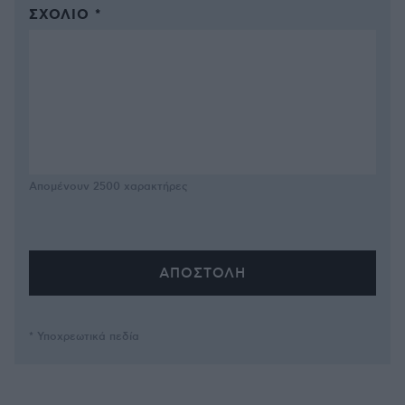
ΣΧΌΛΙΟ *
Απομένουν
2500
χαρακτήρες
* Υποχρεωτικά πεδία