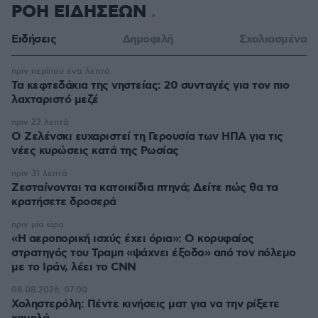
ΡΟΗ ΕΙΔΗΣΕΩΝ
Ειδήσεις
Δημοφιλή
Σχολιασμένα
πριν περίπου ένα λεπτό
Τα κεφτεδάκια της νηστείας: 20 συνταγές για τον πιο
λαχταριστό μεζέ
πριν 22 λεπτά
Ο Ζελένσκι ευχαριστεί τη Γερουσία των ΗΠΑ για τις
νέες κυρώσεις κατά της Ρωσίας
πριν 31 λεπτά
Ζεσταίνονται τα κατοικίδια πτηνά; Δείτε πώς θα τα
κρατήσετε δροσερά
πριν μία ώρα
«Η αεροπορική ισχύς έχει όρια»: Ο κορυφαίος
στρατηγός του Τραμπ «ψάχνει έξοδο» από τον πόλεμο
με το Ιράν, λέει το CNN
08.08.2026, 07:00
Χοληστερόλη: Πέντε κινήσεις ματ για να την ρίξετε