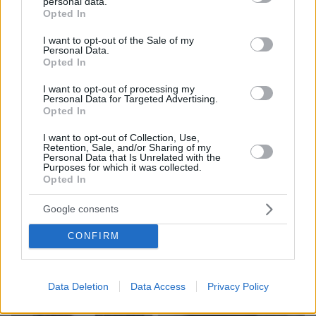
personal data.
grant or deny consent to Google and its third-party tags to
Opted In
use your data for below specified purposes in below Google
consent section.
ΤΑ ΠΙΟ ΔΗΜΟΦΙΛΗ
I want to opt-out of the Sale of my
Personal Data.
Opted In
I want to opt-out of processing my
Personal Data for Targeted Advertising.
Opted In
I want to opt-out of Collection, Use,
Retention, Sale, and/or Sharing of my
Personal Data that Is Unrelated with the
Purposes for which it was collected.
Opted In
Google consents
CONFIRM
Data Deletion
Data Access
Privacy Policy