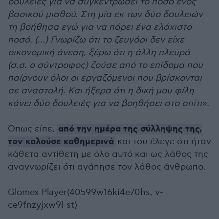
δουλειές για να συγκεντρώσει το ποσό ενός
βασικού μισθού. Στη μία εκ των δύο δουλειών
τη βοήθησα εγώ για να πάρει ένα ελάχιστο
ποσό. (…) Γνωρίζω ότι το ζευγάρι δεν είχε
οικονομική άνεση, ξέρω ότι η άλλη πλευρά
(σ.σ. ο σύντροφος) ζούσε από το επίδομα που
παίρνουν όλοι οι εργαζόμενοι που βρίσκονται
σε αναστολή. Και ήξερα ότι η δική μου φίλη
κάνει δύο δουλειές για να βοηθήσει στο σπίτι».
από την ημέρα της σύλληψης της,
Όπως είπε,
τον καλούσε καθημερινά
και του έλεγε ότι ήταν
κάθετα αντίθετη με όλο αυτό και ως λάθος της
αναγνωρίζει ότι αγάπησε τον λάθος άνθρωπο.
Glomex Player(40599w16ki4e70hs, v-
ce9fnzyjxw9l-st)