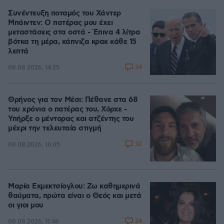
Συνέντευξη ποταμός του Χάντερ
Μπάιντεν: Ο πατέρας μου έχει
μεταστάσεις στα οστά - Έπινα 4 λίτρα
βότκα τη μέρα, κάπνιζα κρακ κάθε 15
λεπτά
34
08.08.2026, 14:25
Θρήνος για τον Μέσι: Πέθανε στα 68
του χρόνια ο πατέρας του, Χόρχε -
Υπήρξε ο μέντορας και ατζέντης του
μέχρι την τελευταία στιγμή
32
08.08.2026, 16:05
Μαρία Εκμεκτσίογλου: Ζω καθημερινά
θαύματα, πρώτα είναι ο Θεός και μετά
οι γιοι μου
24
08.08.2026, 11:48