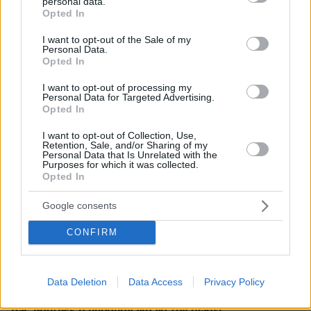
personal data.
Αυτοκίνητο: Θα έρθει τελικά η μεγαλύτερη επιδότηση
grant or deny consent to Google and its third-party tags to
Opted In
που έχει δοθεί ποτέ στην Ελλάδα;
use your data for below specified purposes in below Google
consent section.
I want to opt-out of the Sale of my
πριν 11 λεπτά
Personal Data.
Μαγνήσιο: Πόσο χρειαζόμαστε για να αποφύγουμε την
Opted In
άνοια και να μη γεράσει το μυαλό
I want to opt-out of processing my
πριν 11 λεπτά
Personal Data for Targeted Advertising.
Μπραν - ΠΑΟΚ 3-2: Το πάλεψε ο «Δικέφαλος» αλλά
Opted In
αποκλείστηκε από τη συνέχεια του Champions League
γυναικών, δείτε τα γκολ
I want to opt-out of Collection, Use,
Retention, Sale, and/or Sharing of my
Personal Data that Is Unrelated with the
πριν 13 λεπτά
Purposes for which it was collected.
Ξεκίνησε η προπώληση εισιτηρίων για τη μεγαλύτερη
Opted In
έκθεση αυτοκινήτου της Ευρώπης που θα γίνει στην
Αθήνα
Google consents
πριν 17 λεπτά
Ολυμπιακός: Ήττα για τη Ναϊμέγκεν στην πρεμιέρα του
CONFIRM
πρωταθλήματος, πριν τη ρεβάνς με τους
«ερυθρόλευκους»
Data Deletion
Data Access
Privacy Policy
πριν 25 λεπτά
Τραγωδία στην Πάρο: Πνίγηκε 4χρονος σε πισίνα beach
bar, βούτηξε ο μπάρμαν για να τον σώσει