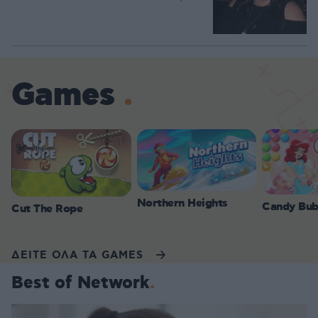
Games
Northern Heights
Candy Bub
Cut The Rope
ΔΕΙΤΕ ΟΛΑ ΤΑ GAMES
Best of Network