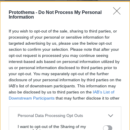
Protothema -
Do Not Process My Personal
Information
03.08.2026, 11:06
Κάτι αλλάζει στον χάρτη της πανεπιστημιακής εκπαίδευσης
If you wish to opt-out of the sale, sharing to third parties, or
στην Ελλάδα
processing of your personal or sensitive information for
targeted advertising by us, please use the below opt-out
30.07.2026, 15:25
section to confirm your selection. Please note that after your
Εθνική Τράπεζα: Η κορυφαία επιλογή για τη χρηματοδότηση
opt-out request is processed you may continue seeing
μεγάλων έργων
interest-based ads based on personal information utilized by
us or personal information disclosed to third parties prior to
your opt-out. You may separately opt-out of the further
29.07.2026, 09:39
disclosure of your personal information by third parties on the
Διασκεδάζουμε υπεύθυνα, επιστρέφουμε με ασφάλεια
IAB’s list of downstream participants. This information may
also be disclosed by us to third parties on the
IAB’s List of
Downstream Participants
that may further disclose it to other
ΡΟΗ ΕΙΔΗΣΕΩΝ
third parties.
Ειδήσεις
Δημοφιλή
Σχολιασμένα
Please note that this website/app uses one or more Google
Personal Data Processing Opt Outs
services and may gather and store information including but
not limited to your visit or usage behaviour. You may click to
I want to opt-out of the Sharing of my
πριν 8 λεπτά