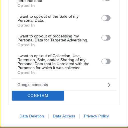
personal data.
grant or deny consent to Google and its third-party tags to
Opted In
use your data for below specified purposes in below Google
consent section.
I want to opt-out of the Sale of my
Το μελλόνυμφο ζευγάρι γιόρτασε με ένα
Personal Data.
Opted In
οικογενειακό δείπνο στη συνέχεια, όπου
παρόντες ήταν μεταξύ άλλων η αδελφή της
I want to opt-out of processing my
Personal Data for Targeted Advertising.
Νίκι Χίλτον
μέλλουσας νύφης,
και ο αδερφός
Opted In
Κόρτνει Ριμ.
του γαμπρού,
I want to opt-out of Collection, Use,
Retention, Sale, and/or Sharing of my
Personal Data that Is Unrelated with the
Purposes for which it was collected.
Opted In
Ειδήσεις σήμερα:
Google consents
Τούρκος κατηγορείται ότι έσπρωξε από γκρεμό
CONFIRM
την έγκυο γυναίκα του - Η ρομαντική selfie πριν
την πτώση
Data Deletion
Data Access
Privacy Policy
Cecil Hotel: Μια εξαφάνιση θρίλερ, ένα