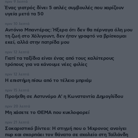
πριν 9 λεπτά
Ένας γιατρός δίνει 5 απλές συμβουλές που χαρίζουν
υγεία μετά τα 50
πριν 10 λεπτά
Αντόνιο Μπαντέρας: Ήξερα ότι δεν θα πέρναγα όλη μου
τη ζωή στο Χόλιγουντ, δεν ήταν γραφτό να βρίσκομαι
εκεί, αλλά στην πατρίδα μου
πριν 12 λεπτά
Γιατί τα ταξίδια είναι ένας από τους καλύτερους
τρόπους για να κάνουμε νέες φιλίες
πριν 12 λεπτά
Η επιστήμη πίσω από το τέλειο μπριάμ
πριν 15 λεπτά
Προήχθη σε Αστυνόμο Α' η Κωνσταντία Δημογλίδου
πριν 20 λεπτά
Μη χάσετε το ΘΕΜΑ που κυκλοφορεί
πριν 21 λεπτά
Σοκαριστικό βίντεο: Η στιγμή που ο 14χρονος ανοίγει
πυρ και σκορπάει τον θάνατο σε σχολείο στη Ταϊλάνδη