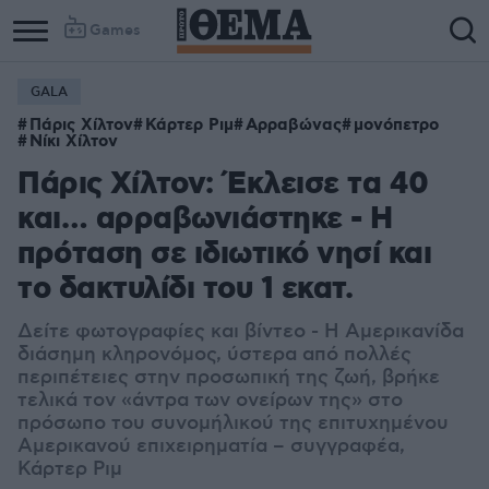
Games
GALA
Πάρις Χίλτον
Κάρτερ Ριμ
Αρραβώνας
μονόπετρο
Νίκι Χίλτον
Πάρις Χίλτον: Έκλεισε τα 40
και… αρραβωνιάστηκε - Η
πρόταση σε ιδιωτικό νησί και
το δακτυλίδι του 1 εκατ.
Δείτε φωτογραφίες και βίντεο - Η Αμερικανίδα
διάσημη κληρονόμος, ύστερα από πολλές
περιπέτειες στην προσωπική της ζωή, βρήκε
τελικά τον «άντρα των ονείρων της» στο
πρόσωπο του συνομήλικού της επιτυχημένου
Αμερικανού επιχειρηματία – συγγραφέα,
Κάρτερ Ριμ