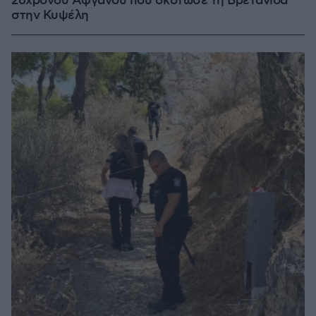
26χρονου Αφγανού που σκότωσε τη Βρετανίδα
στην Κυψέλη