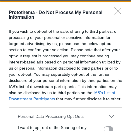
ΠΡΟΣΘΗΚΗ ΣΧΟΛΙΟΥ
Protothema -
Do Not Process My Personal
Information
ΌΝΟΜΑ *
If you wish to opt-out of the sale, sharing to third parties, or
processing of your personal or sensitive information for
targeted advertising by us, please use the below opt-out
section to confirm your selection. Please note that after your
opt-out request is processed you may continue seeing
EMAIL
interest-based ads based on personal information utilized by
us or personal information disclosed to third parties prior to
your opt-out. You may separately opt-out of the further
disclosure of your personal information by third parties on the
IAB’s list of downstream participants. This information may
ΣΧΌΛΙΟ *
also be disclosed by us to third parties on the
IAB’s List of
Downstream Participants
that may further disclose it to other
third parties.
Please note that this website/app uses one or more Google
Personal Data Processing Opt Outs
services and may gather and store information including but
not limited to your visit or usage behaviour. You may click to
I want to opt-out of the Sharing of my