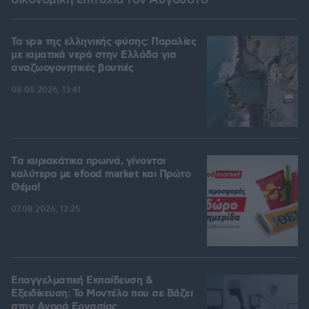
οικονομική επιτυχία τον Αύγουστο
Τα spa της ελληνικής φύσης: Παραλίες
με ιαματικά νερά στην Ελλάδα για
αναζωογονητικές βουτιές
08.08.2026, 13:41
Tα κυριακάτικα πρωινά, γίνονται
καλύτερα με efood market και Πρώτο
Θέμα!
07.08.2026, 12:25
Επαγγελματική Εκπαίδευση &
Εξειδίκευση: Το Mοντέλο που σε Bάζει
στην Aγορά Eργασίας