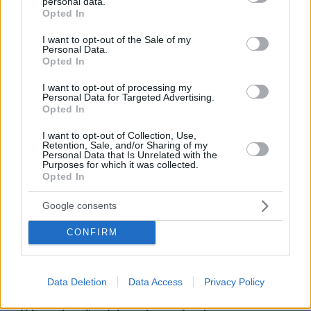
personal data.
grant or deny consent to Google and its third-party tags to
Opted In
use your data for below specified purposes in below Google
consent section.
I want to opt-out of the Sale of my
Απομένουν
2500
χαρακτήρες
Personal Data.
Opted In
I want to opt-out of processing my
Personal Data for Targeted Advertising.
Opted In
I want to opt-out of Collection, Use,
Retention, Sale, and/or Sharing of my
Personal Data that Is Unrelated with the
* Υποχρεωτικά πεδία
Purposes for which it was collected.
Opted In
Google consents
ΡΟΗ ΕΙΔΗΣΕΩΝ
CONFIRM
Ειδήσεις
Δημοφιλή
Σχολιασμένα
πριν 7 λεπτά
Data Deletion
Data Access
Privacy Policy
Μουσακάς: Η μπεσαμέλ, τα λαχανικά και το τηγάνισμα
της μελιτζάνας, σύμφωνα με τους σεφ