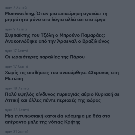
πριν 7 λεπτά
Momwashing: Όταν μια επιχείρηση αγαπάει τη
μητρότητα μόνο στα λόγια αλλά όχι στα έργα
πριν 9 λεπτά
Συμπαίκτης του Τζόλη ο Μπρούνο Γκιμαράες:
Ανακοινώθηκε από την Άρσεναλ ο Βραζιλιάνος
πριν 17 λεπτά
Οι ωραιότερες παραλίες της Πάρου
πριν 17 λεπτά
Χωρίς τις αισθήσεις του ανασύρθηκε 43χρονος στη
Μετώπη
πριν 18 λεπτά
Πολύ υψηλός κίνδυνος πυρκαγιάς αύριο Κυριακή σε
Αττική και άλλες πέντε περιοχές της χώρας
πριν 23 λεπτά
Μια εντυπωσιακή κατοικία-κόσμημα με θέα στο
απέραντο μπλε της νότιας Κρήτης
πριν 31 λεπτά