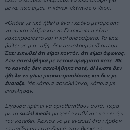
όλος ο κόσμος μπορούσε να έχει άποψη για
μένα, πώς είμαι, τι κάνω»
εξήγησε ο ίδιος.
«Οπότε γενικά ήθελα έναν χρόνο μετάβασης
να το καταλάβω και να ξεχωρίσω τι είναι
κακοπροαίρετο και τι καλοπροαίρετο. Τα έχω
βάλει σε μια τάξη, δεν ασχολούμαι ιδιαίτερα.
Έχει ειπωθεί ότι είμαι κοντός, ότι είμαι άφωνος.
Δεν ασχολήθηκα με τέτοια πράγματα ποτέ. Με
το κοντός δεν ασχολήθηκα ποτέ, άλλωστε δεν
ήθελα να γίνω μπασκετμπολίστας και δεν με
ένοιαζε
. Με κάποια ασχολήθηκα, κάποια με
ενόχλησαν.
Σίγουρα πρέπει να οριοθετηθούν αυτά. Τώρα
social media
με τα
μπορεί ο καθένας να πει ό,τι
του κατέβει. Άρχισε να με ενοχλεί όταν ήρθαν
τα παιδιά μου στη ζωή ή όταν βγήκε το