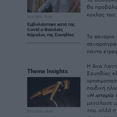
Το σουηδικό
θα προβάλ
κύκλος του 
16.01.2021, 12:30
Εμβολιάστηκε κατά της
Covid ο Βασιλιάς
Κάρολος της Σουηδίας
Το σενάριο
σεναριογρά
πάντα έτρε
Η Άνα Λαντζ
Thema Insights
Σουηδίας εδ
χρησιμοποίη
παιδική ηλι
«
Η ιστορία 
μεγάλωσε μ
του, αλλά η
27.07.2026, 06:00