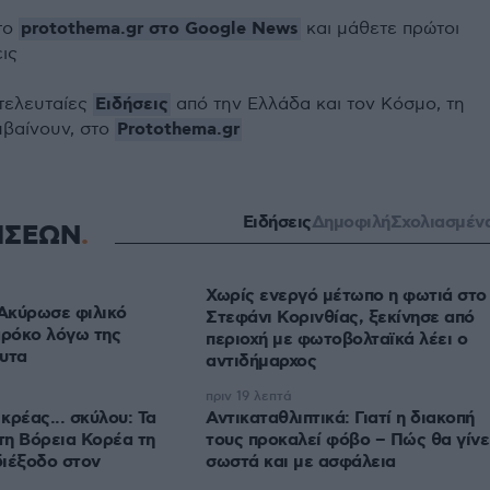
protothema.gr στο Google News
το
και μάθετε πρώτοι
εις
Ειδήσεις
 τελευταίες
από την Ελλάδα και τον Κόσμο, τη
Protothema.gr
μβαίνουν, στο
Ειδήσεις
Δημοφιλή
Σχολιασμέν
ΗΣΕΩΝ
Χωρίς ενεργό μέτωπο η φωτιά στο
Ακύρωσε φιλικό
Στεφάνι Κορινθίας, ξεκίνησε από
αρόκο λόγω της
περιοχή με φωτοβολταϊκά λέει ο
υτα
αντιδήμαρχος
πριν 19 λεπτά
κρέας... σκύλου: Τα
Αντικαταθλιπτικά: Γιατί η διακοπή
τη Βόρεια Κορέα τη
τους προκαλεί φόβο – Πώς θα γίνε
διέξοδο στον
σωστά και με ασφάλεια