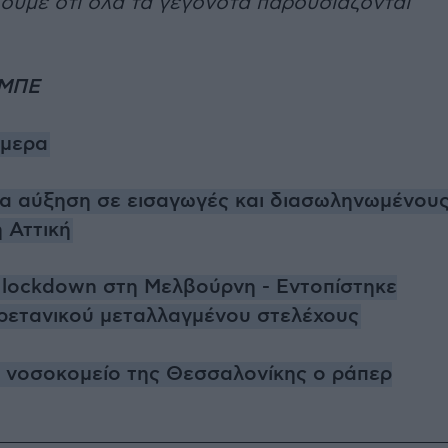
ζουμε ότι όλα τα γεγονότα παρουσιάζονται
-ΜΠΕ
ήμερα
ια αύξηση σε εισαγωγές και διασωληνωμένου
η Αττική
lockdown στη Μελβούρνη - Εντοπίστηκε
βρετανικού μεταλλαγμένου στελέχους
 νοσοκομείο της Θεσσαλονίκης ο ράπερ