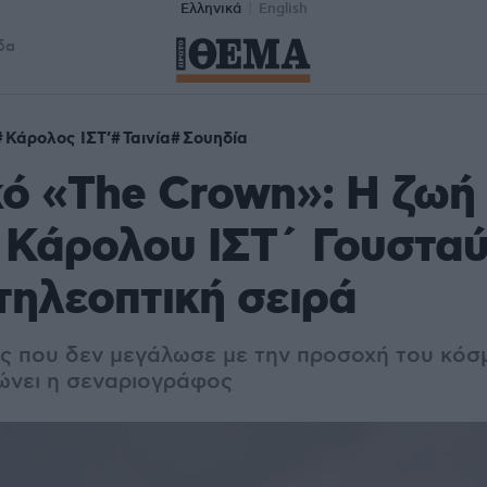
Ελληνικά
English
δα
Κάρολος ΙΣΤ’
Ταινία
Σουηδία
ό «The Crown»: Η ζωή
 Κάρολου ΙΣΤ΄ Γουστα
 τηλεοπτική σειρά
ιάς που δεν μεγάλωσε με την προσοχή του κό
ώνει η σεναριογράφος