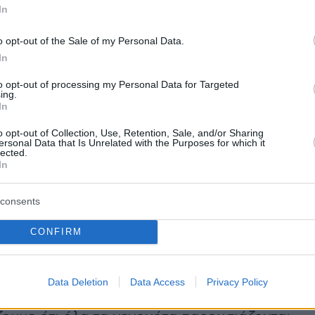
In
επικεντρώνεται στις προσωπικές σχέσεις των
ασιλικής οικογένειας, και το βάρος του
o opt-out of the Sale of my Personal Data.
In
ια έναν νεαρό βασιλιά.
to opt-out of processing my Personal Data for Targeted
ing.
 της Σουηδίας παντρεύτηκε τη
Σύλβια
In
ο 1976 και απέκτησαν τρία παιδιά, τη Βικτώρια,
o opt-out of Collection, Use, Retention, Sale, and/or Sharing
 Φίλιππο και τη Μαγδαληνή.
ersonal Data that Is Unrelated with the Purposes for which it
lected.
In
consents
οικογένεια έχει ενημερωθεί για την
CONFIRM
ισμένη σειρά. Η
Μαργκαρέτα Τόργκριν
 του παλατιού, δήλωσε στην εφημερίδα
heter»:
«Νομίζω ότι πάντα ανησυχούν
Data Deletion
Data Access
Privacy Policy
ν οποίων η ζωή πρόκειται να γίνει τηλεοπτική