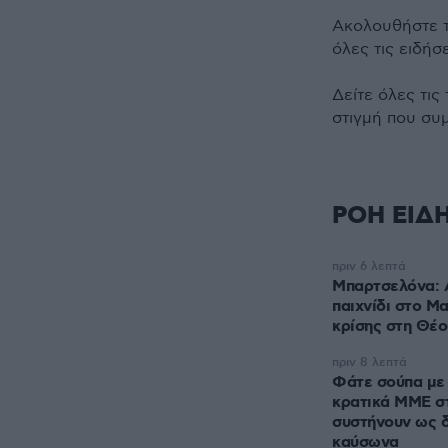
Ακολουθήστε 
όλες τις ειδήσ
Δείτε όλες τις
στιγμή που συ
ΡΟΗ ΕΙΔ
πριν 6 λεπτά
Μπαρτσελόνα: 
παιχνίδι στο Μ
κρίσης στη Θέο
πριν 8 λεπτά
Φάτε σούπα με 
κρατικά ΜΜΕ σ
συστήνουν ως 
καύσωνα