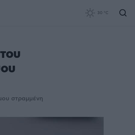
30
°C
 του
ύου
σμου στραμμένη