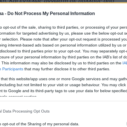
κή. Και εντελώς άγνωστη σε πολλούς από
ρε η Άνα Λαντζ στο Variety.
ma -
Do Not Process My Personal Information
ένη με το πρότζεκτ δήλωσε η επικεφαλής
to opt-out of the sale, sharing to third parties, or processing of your per
δραματικών σειρών του TV4 και του C More
formation for targeted advertising by us, please use the below opt-out s
r selection. Please note that after your opt-out request is processed y
νγκμπλαντ.
eing interest-based ads based on personal information utilized by us or
disclosed to third parties prior to your opt-out. You may separately opt-
ός έχει κάποιου είδους σχέση με το παλάτι
losure of your personal information by third parties on the IAB’s list of
. This information may also be disclosed by us to third parties on the
IA
ορία του. Αυτή είναι μια ενδιαφέρουσα ευκαιρί
Participants
that may further disclose it to other third parties.
υμε νέες διαστάσεις στην ιστορία του
 that this website/app uses one or more Google services and may gath
»
τόνισε.
including but not limited to your visit or usage behaviour. You may click 
 to Google and its third-party tags to use your data for below specifi
ogle consent section.
ΣΤ΄ Γουσταύος είναι βασιλιάς της Σουηδίας
. Ανέλαβε τον θρόνο όταν ήταν μόλις 27 ετών,
l Data Processing Opt Outs
νατο του παππού του.
o opt-out of the Sharing of my personal data.