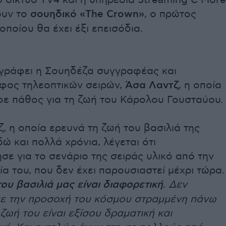
 δίκτυο TV4 και η υπηρεσία Streaming C More
ουν το
σουηδικό «The Crown»
, ο πρώτος
οποίου θα έχει έξι επεισόδια.
 γράφει η Σουηδέζα συγγραφέας και
φος τηλεοπτικών σειρών,
Άσα Λαντζ
, η οποία
φε πάθος για τη ζωή του Κάρολου Γουσταύου.
, η οποία ερευνά τη ζωή του βασιλιά της
ώ και πολλά χρόνια, λέγεται ότι
σε για το σενάριο της σειράς υλικό από την
κία του, που δεν έχει παρουσιαστεί μέχρι τώρα.
του βασιλιά μας είναι διαφορετική
. Δεν
ε την προσοχή του κόσμου στραμμένη πάνω
 ζωή του είναι εξίσου δραματική και