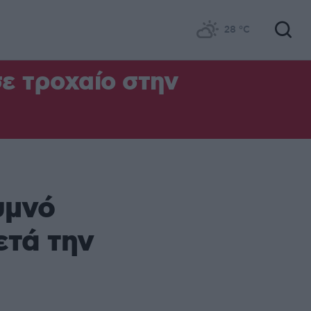
28
°C
σε τροχαίο στην
υμνό
ετά την