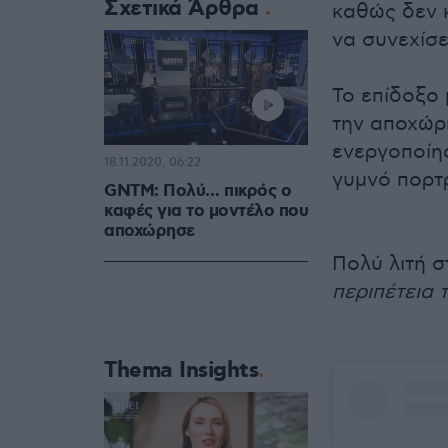
Σχετικά Άρθρα
καθώς δεν κ
να συνεχίσε
Το επίδοξο 
την αποχώρη
ενεργοποίησ
18.11.2020, 06:22
γυμνό πορτ
GNTM: Πολύ… πικρός ο
καφές για το μοντέλο που
αποχώρησε
Πολύ λιτή σ
περιπέτεια τ
Thema Insights