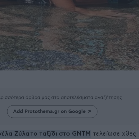
περισσότερα άρθρα μας
στα αποτελέσματα αναζήτησης
Add Protothema.gr on Google
νέλα Ζύλα το ταξίδι στο GNTM
τελείωσε χθες