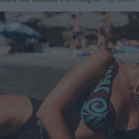
ραφία που ανέβασε στο Instagram της-Βίντεο