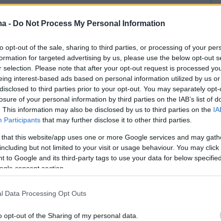
ma -
Do Not Process My Personal Information
to opt-out of the sale, sharing to third parties, or processing of your per
formation for targeted advertising by us, please use the below opt-out s
r selection. Please note that after your opt-out request is processed y
eing interest-based ads based on personal information utilized by us or
disclosed to third parties prior to your opt-out. You may separately opt-
losure of your personal information by third parties on the IAB’s list of
. This information may also be disclosed by us to third parties on the
IA
Participants
that may further disclose it to other third parties.
 δημοσίευση στο Instagram.
 κοινοποιήθηκε από το χρήστη Marinela Zyla (@marinelazyla)
 that this website/app uses one or more Google services and may gath
including but not limited to your visit or usage behaviour. You may click 
 to Google and its third-party tags to use your data for below specifi
ogle consent section.
μερα:
l Data Processing Opt Outs
υγανέλης: Το «αντίο» του στον Δημήτρη
o opt-out of the Sharing of my personal data.