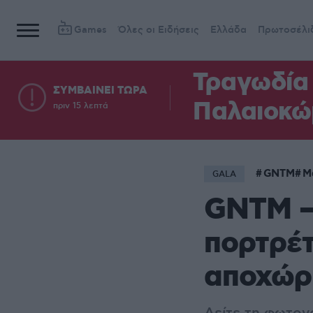
Games
Όλες οι Ειδήσεις
Ελλάδα
Πρωτοσέλι
Τραγωδία 
ΣΥΜΒΑΙΝΕΙ ΤΩΡΑ
Παλαιοκώ
πριν 15 λεπτά
GNTM
Μ
GALA
GNTΜ –
πορτρέτ
αποχώρ