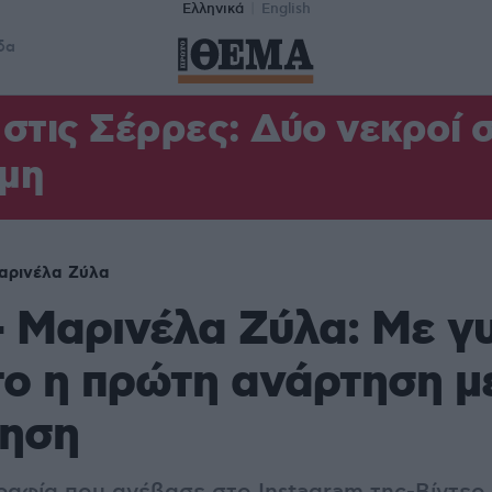
Ελληνικά
English
δα
στις Σέρρες: Δύο νεκροί 
μη
αρινέλα Ζύλα
 Μαρινέλα Ζύλα: Με γ
ο η πρώτη ανάρτηση μ
ηση