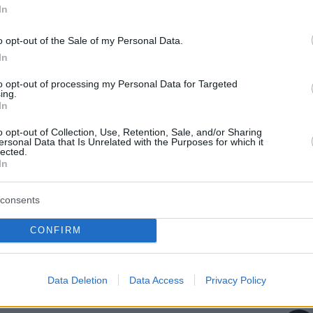
In
: Τα αγόρια κάνουν στριπτίζ στην Άννα Μαρία
o opt-out of the Sale of my Personal Data.
μο της-Βίντεο
In
to opt-out of processing my Personal Data for Targeted
… πικρός ο καφές για το μοντέλο που
ing.
In
o opt-out of Collection, Use, Retention, Sale, and/or Sharing
ersonal Data that Is Unrelated with the Purposes for which it
lected.
protothema.gr στο Google News
το
και μάθετε πρώτοι
In
εις
consents
Ειδήσεις
 τελευταίες
από την Ελλάδα και τον Κόσμο, τη
Protothema.gr
μβαίνουν, στο
CONFIRM
ΙΑ
ΠΡΟΣΘΗΚΗ ΣΧΟΛΙΟΥ
(10)
Data Deletion
Data Access
Privacy Policy