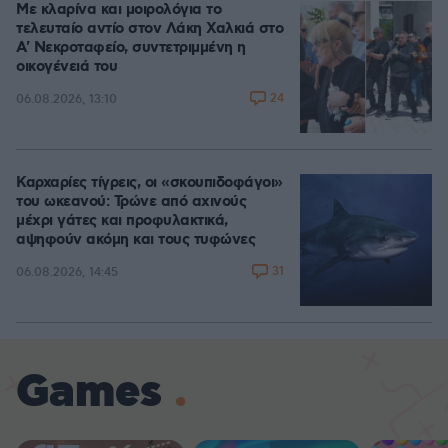
Με κλαρίνα και μοιρολόγια το
τελευταίο αντίο στον Λάκη Χαλκιά στο
A' Νεκροταφείο, συντετριμμένη η
οικογένειά του
24
06.08.2026, 13:10
Καρχαρίες τίγρεις, οι «σκουπιδοφάγοι»
του ωκεανού: Τρώνε από αχινούς
μέχρι γάτες και προφυλακτικά,
αψηφούν ακόμη και τους τυφώνες
31
06.08.2026, 14:45
Games