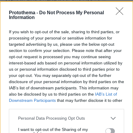
επρόκειτο να γίνει, έτσι επέλεξα να μείνω εδώ
Protothema -
Do Not Process My Personal
με την οικογένειά μου για όσο χρειαστεί. Η
Information
καραντίνα στην Ελλάδα είναι πολύ πιο εύκολη
απ’ ό,τι στην Αγγλία» παραδέχεται.
If you wish to opt-out of the sale, sharing to third parties, or
processing of your personal or sensitive information for
targeted advertising by us, please use the below opt-out
Όσο για την κατάσταση που επικρατεί τώρα
section to confirm your selection. Please note that after your
εκεί; «Είναι δύσκολα. Όλοι προσπαθούν δειλά
opt-out request is processed you may continue seeing
δειλά να επανέλθουν σε μια κανονικότητα,
interest-based ads based on personal information utilized by
αλλά υπάρχει αβεβαιότητα και θα υπάρχει
us or personal information disclosed to third parties prior to
μέχρι να βρεθεί θεραπεία. Όλος ο κόσμος έχει
your opt-out. You may separately opt-out of the further
disclosure of your personal information by third parties on the
“χτυπηθεί” πολύ, εταιρείες και μαγαζιά
IAB’s list of downstream participants. This information may
κλείνουν, χρεοκοπούν, ανθρώπινες ζωές
also be disclosed by us to third parties on the
IAB’s List of
χάνονται καθημερινά. Αυτό που με εξοργίζει
Downstream Participants
that may further disclose it to other
όμως και στην Ελλάδα και στην Αγγλία είναι
third parties.
όταν ακούω πως όλα είναι συνωμοσίες και
Please note that this website/app uses one or more Google
Personal Data Processing Opt Outs
βλέπω ανεύθυνες συμπεριφορές. Μπορώ να
services and may gather and store information including but
δεχτώ και να σεβαστώ κάθε άποψη, σαν
not limited to your visit or usage behaviour. You may click to
I want to opt-out of the Sharing of my