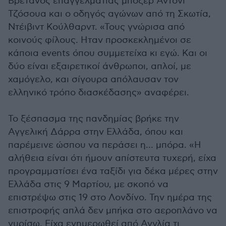
Βρετανός επαγγελματίας μποξέρ Αντονι
Τζόσουα και ο οδηγός αγώνων από τη Σκωτία,
Ντέιβιντ Κούλθαρντ. «Τους γνώρισα από
κοινούς φίλους. Ηταν προσκεκλημένοι σε
κάποια events όπου συμμετείχα κι εγώ. Και οι
δύο είναι εξαιρετικοί άνθρωποι, απλοί, με
χαμόγελο, και σίγουρα απόλαυσαν τον
ελληνικό τρόπο διασκέδασης» αναφέρει.
Το ξέσπασμα της πανδημίας βρήκε την
Αγγελική Δάρρα στην Ελλάδα, όπου και
παρέμεινε ώσπου να περάσει η… μπόρα. «Η
αλήθεια είναι ότι ήμουν απίστευτα τυχερή, είχα
προγραμματίσει ένα ταξίδι για δέκα μέρες στην
Ελλάδα στις 9 Μαρτίου, με σκοπό να
επιστρέψω στις 19 στο Λονδίνο. Την ημέρα της
επιστροφής απλά δεν μπήκα στο αεροπλάνο να
γυρίσω. Είχα ενημερωθεί από Αγγλία τι