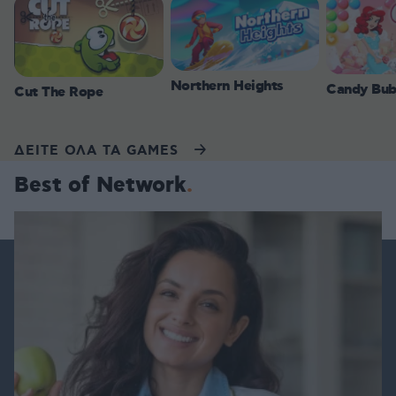
Northern Heights
Candy Bub
Cut The Rope
ΔΕΙΤΕ ΟΛΑ ΤΑ GAMES
Best of Network