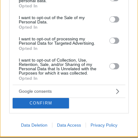
personal data.
grant or deny consent to Google and its third-party tags to
άνθρωπος όμως δεν ρισκάρω να βάλω σε
Opted In
use your data for below specified purposes in below Google
κίνδυνο την υγεία κανενός συνανθρώπου μου»
consent section.
I want to opt-out of the Sale of my
τονίζει και σχολιάζει κατόπιν τα νέα ωράρια
Personal Data.
Opted In
στα ελληνικά κέντρα διασκέδασης.
I want to opt-out of processing my
Personal Data for Targeted Advertising.
«Στο Λονδίνο έχω συνηθίσει τα διαφορετικά
Opted In
ωράρια. Στην Ελλάδα θεωρώ πως ακόμη δεν
I want to opt-out of Collection, Use,
έχουμε συνηθίσει αυτό τον τρόπο, είναι κάτι
Retention, Sale, and/or Sharing of my
καινούργιο. Πες όμως ότι αυτό γίνεται, το πιο
Personal Data that Is Unrelated with the
Purposes for which it was collected.
δύσκολο για τους Ελληνες, πιστεύω, είναι να
Opted In
τους πεις: Οχι χορό, δηλαδή να είναι μέσα στα
Google consents
απογευματινά μπουζούκια και να κάθονται στο
τραπέζι τους… Είναι όμως μια κατάσταση
CONFIRM
αναγκαία αυτή τη στιγμή, εύχομαι και
προσωρινή» αναφέρει χαρακτηριστικά.
Data Deletion
Data Access
Privacy Policy
Φτάνοντας στο τέλος της κουβέντας, η