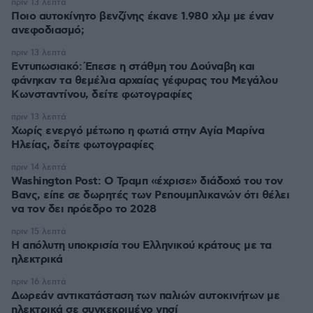
πριν 13 λεπτά
Ποιο αυτοκίνητο βενζίνης έκανε 1.980 χλμ με έναν
ανεφοδιασμό;
πριν 13 λεπτά
Εντυπωσιακό: Έπεσε η στάθμη του Δούναβη και
φάνηκαν τα θεμέλια αρχαίας γέφυρας του Μεγάλου
Κωνσταντίνου, δείτε φωτογραφίες
πριν 13 λεπτά
Χωρίς ενεργό μέτωπο η φωτιά στην Aγία Μαρίνα
Ηλείας, δείτε φωτογραφίες
πριν 14 λεπτά
Washington Post: Ο Τραμπ «έχρισε» διάδοχό του τον
Βανς, είπε σε δωρητές των Ρεπουμπλικανών ότι θέλει
να τον δει πρόεδρο το 2028
πριν 15 λεπτά
Η απόλυτη υποκρισία του Ελληνικού κράτους με τα
ηλεκτρικά
πριν 16 λεπτά
Δωρεάν αντικατάσταση των παλιών αυτοκινήτων με
ηλεκτρικά σε συγκεκριμένο νησί