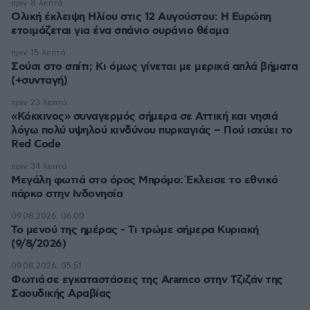
πριν 8 λεπτά
Ολική έκλειψη Ηλίου στις 12 Αυγούστου: Η Ευρώπη
ετοιμάζεται για ένα σπάνιο ουράνιο θέαμα
πριν 15 λεπτά
Σούσι στο σπίτι; Κι όμως γίνεται με μερικά απλά βήματα
(+συνταγή)
πριν 23 λεπτά
«Κόκκινος» συναγερμός σήμερα σε Αττική και νησιά
λόγω πολύ υψηλού κινδύνου πυρκαγιάς – Πού ισχύει το
Red Code
πριν 34 λεπτά
Μεγάλη φωτιά στο όρος Μπρόμο: Έκλεισε το εθνικό
πάρκο στην Ινδονησία
09.08.2026, 06:00
Το μενού της ημέρας - Τι τρώμε σήμερα Κυριακή
(9/8/2026)
09.08.2026, 05:51
Φωτιά σε εγκαταστάσεις της Aramco στην Τζιζάν της
Σαουδικής Αραβίας