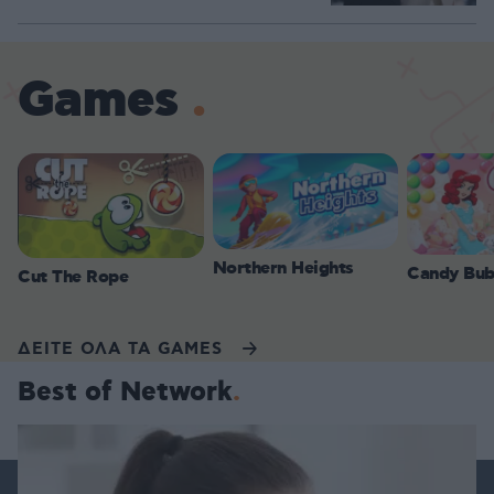
Games
Northern Heights
Candy Bub
Cut The Rope
ΔΕΙΤΕ ΟΛΑ ΤΑ GAMES
Best of Network