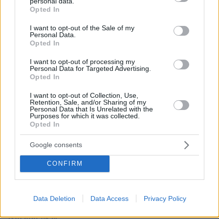
personal data.
ΠΘ όχι άλλους ηλίθιους τίτλους... Η εφημερίδα
grant or deny consent to Google and its third-party tags to
Opted In
διαβάζεται και από μη κρετίνους ( ακόμα). Όσο για το
use your data for below specified purposes in below Google
νεκρό ο θεός να τον συγχωρέσει.
consent section.
I want to opt-out of the Sale of my
Personal Data.
ΑΠΑΝΤΗΣΗ
Opted In
I want to opt-out of processing my
Personal Data for Targeted Advertising.
Opted In
Γιατί;
I want to opt-out of Collection, Use,
13.07.2020, 09:24
Retention, Sale, and/or Sharing of my
Personal Data that Is Unrelated with the
27 χρόνων νέος όμορφος υγιής και με όνομα που
Purposes for which it was collected.
σου ανοίγει πόρτες και όλη τη ζωή μπροστά σου και
Opted In
πας και αυτοκτονείς. Μεγάλο κρίμα. Το δώρο της
ζωής είναι ανεκτίμητο. Ότι προβλήματα και να έχεις
Google consents
οικονομικα συναισθηματικά καταχρήσεων ζητήστε
CONFIRM
βοήθεια από φίλους, συγγενείς ειδικούς.
ΑΠΑΝΤΗΣΗ
Data Deletion
Data Access
Privacy Policy
LOL
13.07.2020, 08:24