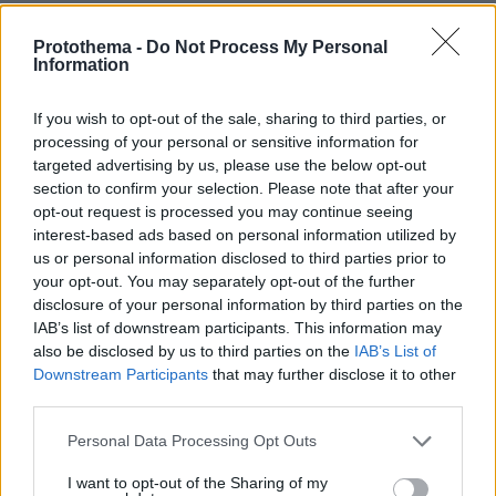
αιρεση.
Protothema -
Do Not Process My Personal
ΑΠΑΝΤΗΣΗ
Information
Κίτσος
If you wish to opt-out of the sale, sharing to third parties, or
13.07.2020, 11:31
processing of your personal or sensitive information for
Έτσι είναι τα ψυχολογικά..... Δεν διαχωρίζουν
targeted advertising by us, please use the below opt-out
πλούσιους και φτωχούς ούτε γνωστούς και
section to confirm your selection. Please note that after your
άγνωστους, εισκεπτονται αδιακρίτως...
opt-out request is processed you may continue seeing
interest-based ads based on personal information utilized by
ΑΠΑΝΤΗΣΗ
us or personal information disclosed to third parties prior to
your opt-out. You may separately opt-out of the further
disclosure of your personal information by third parties on the
13.7
IAB’s list of downstream participants. This information may
13.07.2020, 11:29
also be disclosed by us to third parties on the
IAB’s List of
Δυστυχισμένα παιδιά, γεννούν δυστυχισμένα παιδιά..
Downstream Participants
that may further disclose it to other
ΑΠΑΝΤΗΣΗ
third parties.
Please note that this website/app uses one or more Google
Personal Data Processing Opt Outs
Pik
services and may gather and store information including but
13.07.2020, 11:13
not limited to your visit or usage behaviour. You may click to
I want to opt-out of the Sharing of my