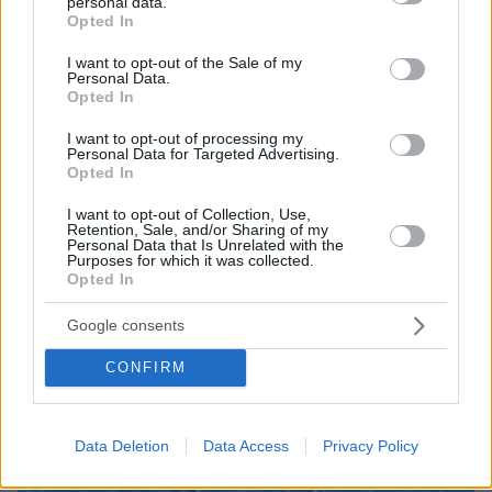
personal data.
grant or deny consent to Google and its third-party tags to
Opted In
use your data for below specified purposes in below Google
consent section.
I want to opt-out of the Sale of my
Personal Data.
Opted In
I want to opt-out of processing my
Personal Data for Targeted Advertising.
Opted In
10.08.2026, 11:37
I want to opt-out of Collection, Use,
Forbes: Οι καλύτεροι προορισμοί στον κόσμο για
Retention, Sale, and/or Sharing of my
Personal Data that Is Unrelated with the
να ζήσεις μετά την σύνταξη, ανάμεσά τους και
Purposes for which it was collected.
τέσσερις πόλεις της Ελλάδας
Opted In
Google consents
CONFIRM
Data Deletion
Data Access
Privacy Policy