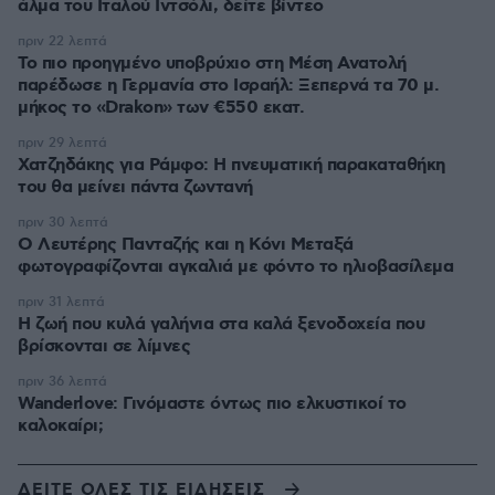
άλμα του Ιταλού Ιντσόλι, δείτε βίντεο
πριν 22 λεπτά
Το πιο προηγμένο υποβρύχιο στη Μέση Ανατολή
παρέδωσε η Γερμανία στο Ισραήλ: Ξεπερνά τα 70 μ.
μήκος το «Drakon» των €550 εκατ.
πριν 29 λεπτά
Χατζηδάκης για Ράμφο: Η πνευματική παρακαταθήκη
του θα μείνει πάντα ζωντανή
πριν 30 λεπτά
Ο Λευτέρης Πανταζής και η Κόνι Μεταξά
φωτογραφίζονται αγκαλιά με φόντο το ηλιοβασίλεμα
πριν 31 λεπτά
Η ζωή που κυλά γαλήνια στα καλά ξενοδοχεία που
βρίσκονται σε λίμνες
πριν 36 λεπτά
Wanderlove: Γινόμαστε όντως πιο ελκυστικοί το
καλοκαίρι;
ΔΕΙΤΕ ΟΛΕΣ ΤΙΣ ΕΙΔΗΣΕΙΣ