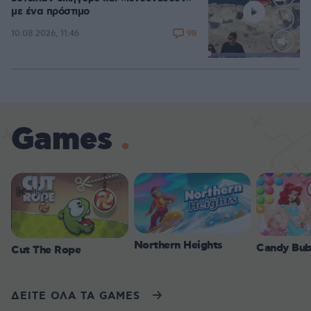
με ένα πρόστιμο
98
10.08.2026, 11:46
Loaded
:
100.00%
Games
Northern Heights
Candy Bub
Cut The Rope
ΔΕΙΤΕ ΟΛΑ ΤΑ GAMES