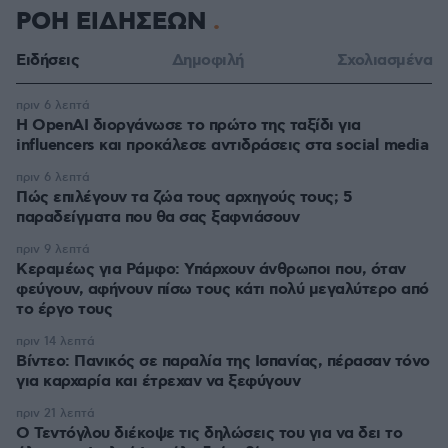
ΡΟΗ ΕΙΔΗΣΕΩΝ
Ειδήσεις
Δημοφιλή
Σχολιασμένα
πριν 6 λεπτά
Η OpenAI διοργάνωσε το πρώτο της ταξίδι για
influencers και προκάλεσε αντιδράσεις στα social media
πριν 6 λεπτά
Πώς επιλέγουν τα ζώα τους αρχηγούς τους; 5
παραδείγματα που θα σας ξαφνιάσουν
πριν 9 λεπτά
Κεραμέως για Ράμφο: Υπάρχουν άνθρωποι που, όταν
φεύγουν, αφήνουν πίσω τους κάτι πολύ μεγαλύτερο από
το έργο τους
πριν 14 λεπτά
Βίντεο: Πανικός σε παραλία της Ισπανίας, πέρασαν τόνο
για καρχαρία και έτρεχαν να ξεφύγουν
πριν 21 λεπτά
Ο Τεντόγλου διέκοψε τις δηλώσεις του για να δει το