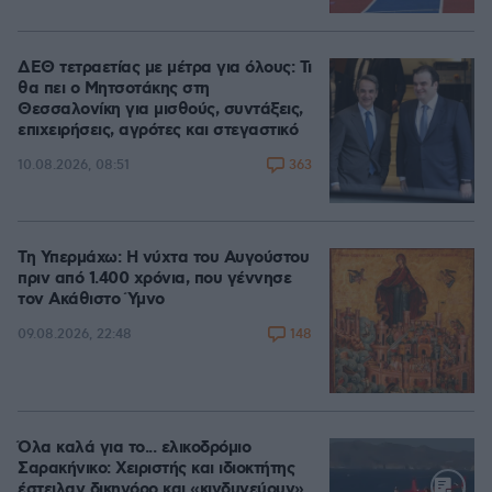
ΔΕΘ τετραετίας με μέτρα για όλους: Τι
θα πει ο Μητσοτάκης στη
Θεσσαλονίκη για μισθούς, συντάξεις,
επιχειρήσεις, αγρότες και στεγαστικό
363
10.08.2026, 08:51
Τη Υπερμάχω: Η νύχτα του Αυγούστου
πριν από 1.400 χρόνια, που γέννησε
τον Ακάθιστο Ύμνο
148
09.08.2026, 22:48
Όλα καλά για το... ελικοδρόμιο
Σαρακήνικο: Χειριστής και ιδιοκτήτης
έστειλαν δικηγόρο και «κινδυνεύουν»