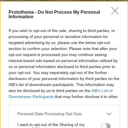
Protothema -
Do Not Process My Personal
Information
10.08.2026, 14:19
If you wish to opt-out of the sale, sharing to third parties, or
Κόμμα Καρυστιανού: Γιατί χάνεται μέσα σε δύο
processing of your personal or sensitive information for
μήνες η «Ελπίδα» της προέδρου Μαρίας
targeted advertising by us, please use the below opt-out
section to confirm your selection. Please note that after your
opt-out request is processed you may continue seeing
interest-based ads based on personal information utilized by
us or personal information disclosed to third parties prior to
your opt-out. You may separately opt-out of the further
disclosure of your personal information by third parties on the
IAB’s list of downstream participants. This information may
also be disclosed by us to third parties on the
IAB’s List of
Downstream Participants
that may further disclose it to other
third parties.
Please note that this website/app uses one or more Google
Personal Data Processing Opt Outs
services and may gather and store information including but
not limited to your visit or usage behaviour. You may click to
I want to opt-out of the Sharing of my