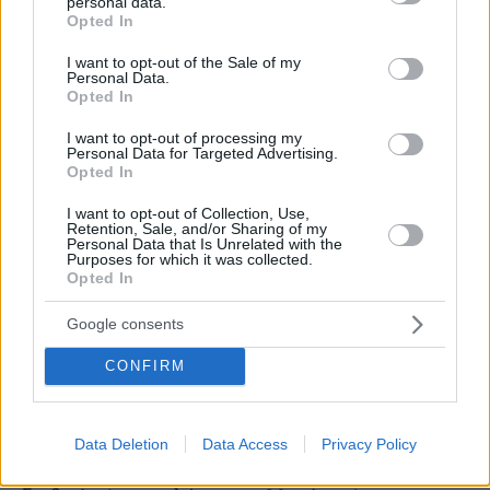
personal data.
grant or deny consent to Google and its third-party tags to
που πληρούν τους όρους της παρούσας και θα
Opted In
use your data for below specified purposes in below Google
εγγραφούν στο Μητρώο Παρόχων της δράσης.
consent section.
I want to opt-out of the Sale of my
Η ασύγχρονη τηλεκατάρτιση θα υλοποιηθεί
Personal Data.
Opted In
μεσω Ολοκληρωμένου Πληροροφοριακού
Συστήματος Τηλεκατάρτισης στο πλαίσιο της
I want to opt-out of processing my
Personal Data for Targeted Advertising.
παρούσας. Επίσης, οι πάροχοι κατάρτισης θα
Opted In
μεριμνήσουν για την προετοιμασία των
ωφελουμένων, αναφορικά με τη συμμετοχή
I want to opt-out of Collection, Use,
Retention, Sale, and/or Sharing of my
τους σε εξετάσεις πιστοποίησης από
Personal Data that Is Unrelated with the
Purposes for which it was collected.
αρμόδιους φορείς πιστοποίησης.
Opted In
Η πιστοποίηση θα διενεργηθεί από Φορείς
Google consents
Πιστοποίησης, νομικά πρόσωπα αστικού ή
CONFIRM
εμπορικού δικαίου, που είναι διαπιστευμένοι
κατά ISO /IEC 17024. Τα δε σχήματα
πιστοποίησης πρέπει να είναι διαπιστευμένα
Data Deletion
Data Access
Privacy Policy
κατά 17024, ή κατά ΕΟΠΠΕΠ, ή να διατίθενται