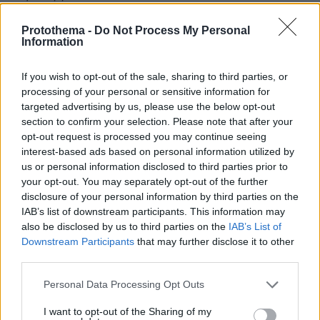
Protothema -
Do Not Process My Personal
1. υλοποίηση προγράμματος επαγγελματικής
Information
κατάρτισης διάρκειας 100 διδακτικών ωρών
θεωρητικού μέρους αποκλειστικά διαμέσου
If you wish to opt-out of the sale, sharing to third parties, or
ασύγχρονης τηλεκατάρτισης, βασισμένο σε
processing of your personal or sensitive information for
σύγχρονα εργαλεία και μεθόδους, καθώς και
targeted advertising by us, please use the below opt-out
section to confirm your selection. Please note that after your
opt-out request is processed you may continue seeing
2. πιστοποίηση γνώσεων και δεξιοτήτων από
interest-based ads based on personal information utilized by
ειδικά διαπιστευμένους φορείς, η οποία
us or personal information disclosed to third parties prior to
χορηγείται κατόπιν εξετάσεων, που διεξάγονται
your opt-out. You may separately opt-out of the further
disclosure of your personal information by third parties on the
μετά από την ολοκλήρωση της
IAB’s list of downstream participants. This information may
παρακολούθησης του ανωτέρω προγράμματος
also be disclosed by us to third parties on the
IAB’s List of
επαγγελματικής κατάρτισης.
Downstream Participants
that may further disclose it to other
third parties.
Τις υπηρεσίες επαγγελματικής κατάρτισης θα
Please note that this website/app uses one or more Google
Personal Data Processing Opt Outs
παρέχουν αδειοδοτημένα Κέντρα Δια βίου
services and may gather and store information including but
Μάθησης (Κ.Δ.Β.Μ.) επιπέδου 1 και επιπέδου 2,
not limited to your visit or usage behaviour. You may click to
I want to opt-out of the Sharing of my