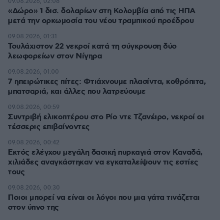
09.08.2026, 02:08
«Δώρο» 1 δισ. δολαρίων στη Κολομβία από τις ΗΠΑ
μετά την ορκωμοσία του νέου τραμπικού προέδρου
09.08.2026, 01:31
Τουλάχιστον 22 νεκροί κατά τη σύγκρουση δύο
λεωφορείων στον Νίγηρα
09.08.2026, 01:00
7 ηπειρώτικες πίτες: Φτιάχνουμε πλασίντα, κοθρόπιτα,
μπατσαριά, και άλλες που λατρεύουμε
09.08.2026, 00:59
Συντριβή ελικοπτέρου στο Ρίο ντε Τζανέιρο, νεκροί οι
τέσσερις επιβαίνοντες
09.08.2026, 00:42
Εκτός ελέγχου μεγάλη δασική πυρκαγιά στον Καναδά,
χιλιάδες αναγκάστηκαν να εγκαταλείψουν τις εστίες
τους
09.08.2026, 00:30
Ποιοι μπορεί να είναι οι λόγοι που μια γάτα τινάζεται
στον ύπνο της