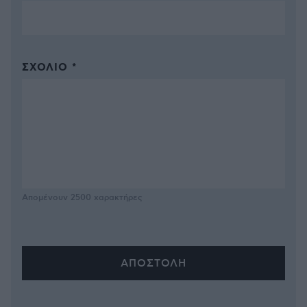
ΣΧΌΛΙΟ *
Απομένουν
2500
χαρακτήρες