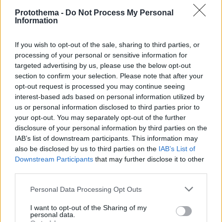
Protothema -
Do Not Process My Personal
Information
If you wish to opt-out of the sale, sharing to third parties, or
processing of your personal or sensitive information for
targeted advertising by us, please use the below opt-out
section to confirm your selection. Please note that after your
opt-out request is processed you may continue seeing
interest-based ads based on personal information utilized by
us or personal information disclosed to third parties prior to
your opt-out. You may separately opt-out of the further
disclosure of your personal information by third parties on the
IAB’s list of downstream participants. This information may
also be disclosed by us to third parties on the
IAB’s List of
Downstream Participants
that may further disclose it to other
third parties.
08.08.2026, 19:36
Τραγωδία στην Πάρο: Πνίγηκε 4χρονος σε πισίνα
Please note that this website/app uses one or more Google
Personal Data Processing Opt Outs
beach bar, βούτηξε ο μπάρμαν για να τον σώσει
services and may gather and store information including but
not limited to your visit or usage behaviour. You may click to
I want to opt-out of the Sharing of my
personal data.
grant or deny consent to Google and its third-party tags to