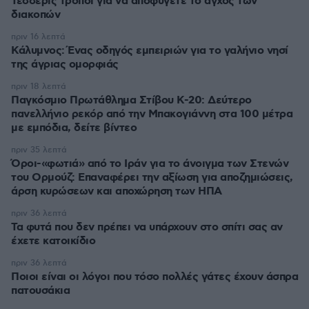
Τέσσερις τρόποι για να αποφύγετε το άγχος των
διακοπών
πριν 16 λεπτά
Κάλυμνος: Ένας οδηγός εμπειριών για το γαλήνιο νησί
της άγριας ομορφιάς
πριν 18 λεπτά
Παγκόσμιο Πρωτάθλημα Στίβου Κ-20: Δεύτερο
πανελλήνιο ρεκόρ από την Μπακογιάννη στα 100 μέτρα
με εμπόδια, δείτε βίντεο
πριν 35 λεπτά
Όροι-«φωτιά» από το Ιράν για το άνοιγμα των Στενών
του Ορμούζ: Επαναφέρει την αξίωση για αποζημιώσεις,
άρση κυρώσεων και αποχώρηση των ΗΠΑ
πριν 36 λεπτά
Τα φυτά που δεν πρέπει να υπάρχουν στο σπίτι σας αν
έχετε κατοικίδιο
πριν 36 λεπτά
Ποιοι είναι οι λόγοι που τόσο πολλές γάτες έχουν άσπρα
πατουσάκια