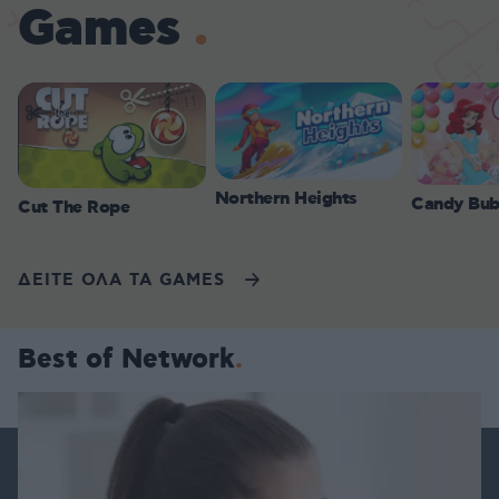
Games
Northern Heights
Candy Bub
Cut The Rope
ΔΕΙΤΕ ΟΛΑ ΤΑ GAMES
Best of Network