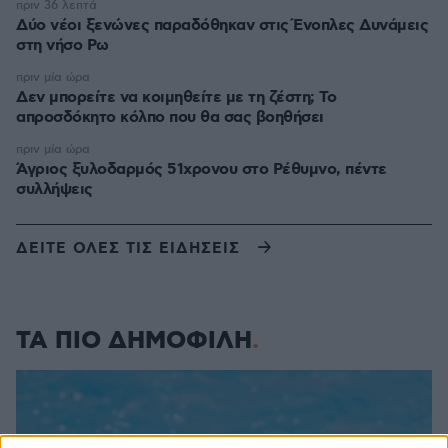
πριν 36 λεπτά
Δύο νέοι ξενώνες παραδόθηκαν στις Ένοπλες Δυνάμεις
στη νήσο Ρω
πριν μία ώρα
Δεν μπορείτε να κοιμηθείτε με τη ζέστη; Το
απροσδόκητο κόλπο που θα σας βοηθήσει
πριν μία ώρα
Άγριος ξυλοδαρμός 51χρονου στο Ρέθυμνο, πέντε
συλλήψεις
ΔΕΙΤΕ ΟΛΕΣ ΤΙΣ ΕΙΔΗΣΕΙΣ
ΤΑ ΠΙΟ ΔΗΜΟΦΙΛΗ