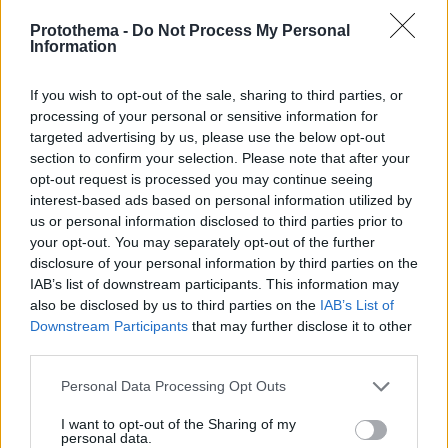
πριν 9 λεπτά
Protothema -
Do Not Process My Personal
Συνεχίζει να γράφει ιστορία ο Άλεν: «Σέρβιρε» τον
Information
Μέσι σε εντυπωσιακή εμφάνιση με 3 ασίστ
πριν 9 λεπτά
If you wish to opt-out of the sale, sharing to third parties, or
Κράζεις, θαυμάζεις - Ξεπούλησε αυτό το αυτοκίνητο
processing of your personal or sensitive information for
targeted advertising by us, please use the below opt-out
πριν 15 λεπτά
Ιλαρά: Ακριβό το τίμημα της χαμηλής εμβολιαστικής
section to confirm your selection. Please note that after your
κάλυψης στις ΗΠΑ – Κάθε κρούσμα κοστίζει πάνω από
opt-out request is processed you may continue seeing
53.000 δολάρια
interest-based ads based on personal information utilized by
us or personal information disclosed to third parties prior to
your opt-out. You may separately opt-out of the further
ΔΕΙΤΕ ΟΛΕΣ ΤΙΣ ΕΙΔΗΣΕΙΣ
disclosure of your personal information by third parties on the
IAB’s list of downstream participants. This information may
also be disclosed by us to third parties on the
IAB’s List of
Downstream Participants
that may further disclose it to other
ΤΑ ΠΙΟ ΔΗΜΟΦΙΛΗ
third parties.
Please note that this website/app uses one or more Google
Personal Data Processing Opt Outs
services and may gather and store information including but
not limited to your visit or usage behaviour. You may click to
I want to opt-out of the Sharing of my
personal data.
grant or deny consent to Google and its third-party tags to