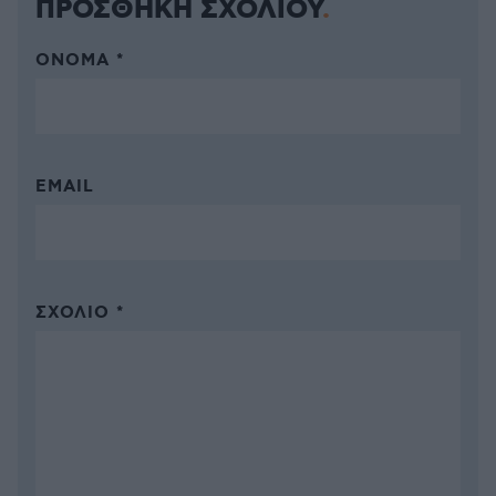
ΠΡΟΣΘΗΚΗ ΣΧΟΛΙΟΥ
ΌΝΟΜΑ *
EMAIL
ΣΧΌΛΙΟ *