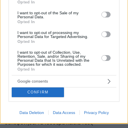
Opted In
use your data for below specified purposes in below Google
consent section.
I want to opt-out of the Sale of my
Personal Data.
Opted In
I want to opt-out of processing my
Personal Data for Targeted Advertising.
Opted In
I want to opt-out of Collection, Use,
Retention, Sale, and/or Sharing of my
Personal Data that Is Unrelated with the
Purposes for which it was collected.
Opted In
Google consents
CONFIRM
06.08.2026, 04:44
«Τα παιδιά έχουν μια μικρή ίωση»: Το τελευταίο
Data Deletion
Data Access
Privacy Policy
μήνυμα της μητέρας στον πρώην σύζυγό της πριν
δολοφονήσει τα τέσσερα παιδιά τους