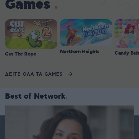
Games
Northern Heights
Candy Bub
Cut The Rope
ΔΕΙΤΕ ΟΛΑ ΤΑ GAMES
Best of Network