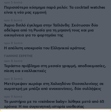
πριν 5 λεπτά
Περισσότερο κόσμημα παρά ρολόι: Τα cocktail watches
είναι η νέα μας εμμονή
πριν 6 λεπτά
Άγριο διπλό έγκλημα στην Ταϊλάνδη: Σκότωσαν δύο
αδέλφια από τη Ρωσία για τη μηχανή τους και μια
οικογένεια για το φορτηγάκι της
πριν 8 λεπτά
Η απόλυτη υποκρισία του Ελληνικού κράτους
ΓΙΑΝΝΗΣ ΣΕΡΕΤΗΣ
πριν 8 λεπτά
Τεράστιο πρόβλημα στη μεσαία γραμμή, αποδοκιμασίες,
πίεση και εναλλακτικές
πριν 8 λεπτά
Μετέτρεψαν χωράφι στη Χαλκηδόνα Θεσσαλονίκης σε
χωματερή με μπάζα από ανακαινίσεις, δύο συλλήψεις
πριν 9 λεπτά
Το μυστήριο με το «rainbow baby» λύθηκε μετά από 65
χρόνια: Η πιο συγκινητική ιστορία υιοθεσίας