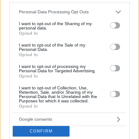
γεμάτα ελαιόδεντρα
Please note that this website/app uses one or more Google
Personal Data Processing Opt Outs
πριν 15 λεπτά
services and may gather and store information including but
ΔΕΘ: «Ανέβηκε» ο διαγωνισμός των 165 εκατ. ευρώ για
not limited to your visit or usage behaviour. You may click to
I want to opt-out of the Sharing of my
τη μεγάλη ανάπλαση, δείτε φωτογραφίες
personal data.
grant or deny consent to Google and its third-party tags to
Opted In
use your data for below specified purposes in below Google
πριν 19 λεπτά
consent section.
«Νόμιζα ότι ήταν νεκρός»: Η απίστευτη ιστορία του
I want to opt-out of the Sale of my
Personal Data.
Μπάρνεϊ, του παπαγάλου που εκλάπη το 2017 και
Opted In
ξαναβρήκε την οικογένειά του 9 χρόνια μετά
I want to opt-out of processing my
πριν 20 λεπτά
Personal Data for Targeted Advertising.
Ομάδα Ρώσων χάκερ που συνδέεται με το Κρεμλίνο
Opted In
πίσω από πλαστό βίντεο για την παραίτηση του Μερτς
I want to opt-out of Collection, Use,
πριν 25 λεπτά
Retention, Sale, and/or Sharing of my
Οι απογευματινές βουτιές της Μαρίας Σολωμού στη
Personal Data that Is Unrelated with the
θάλασσα: Σκέφτεστε τίποτα καλύτερο; έγραψε
Purposes for which it was collected.
Opted In
πριν 30 λεπτά
Μπαρτσελόνα: Ακύρωσε φιλικό παιχνίδι στο Μαρόκο
Google consents
λόγω της κρίσης στη Θέουτα
CONFIRM