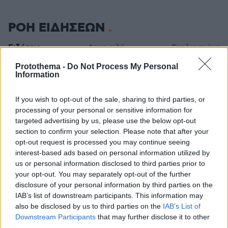
ΡΟΗ ΕΙΔΗΣΕΩΝ
Ειδήσεις
Δημοφιλή
Σχολιασμένα
Protothema -
Do Not Process My Personal
πριν 11 λεπτά
Information
Είμαστε πιο ευτυχισμένοι όταν κάνουμε περισσότερο
σεξ; Ένας ειδικός εξηγεί αυτή την αμφίδρομη σχέση
If you wish to opt-out of the sale, sharing to third parties, or
πριν 11 λεπτά
processing of your personal or sensitive information for
Σε δημοπρασία η μπάλα από το «χέρι του Θεού», το
targeted advertising by us, please use the below opt-out
περίφημο γκολ του Μαραντόνα
section to confirm your selection. Please note that after your
opt-out request is processed you may continue seeing
πριν 13 λεπτά
interest-based ads based on personal information utilized by
Kicker: «Μετά τον Καρέτσα η Ντόρτμουντ έχει στα
ραντάρ της και τον Κωνσταντέλια»
us or personal information disclosed to third parties prior to
your opt-out. You may separately opt-out of the further
πριν 13 λεπτά
disclosure of your personal information by third parties on the
ΔΕΗ: Νέα συμφωνία για απόκτηση έργων ΑΠΕ άνω των
IAB’s list of downstream participants. This information may
2 GW σε Πολωνία και Ουγγαρία
also be disclosed by us to third parties on the
IAB’s List of
Downstream Participants
that may further disclose it to other
πριν 14 λεπτά
Aνατολική Κρήτη: Παραλίες με φοίνικες και τοπία
third parties.