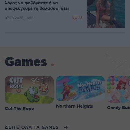
λόγος να φοβόμαστε ή να
αποφεύγουμε τη θάλασσα, λέει
23
07.08.2026, 18:13
Games
Northern Heights
Candy Bub
Cut The Rope
ΔΕΙΤΕ ΟΛΑ ΤΑ GAMES