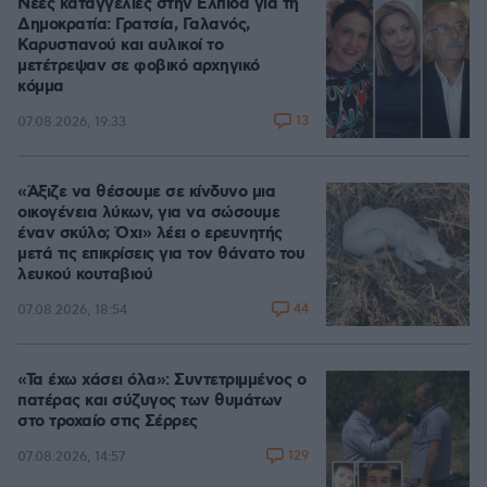
Νέες καταγγελίες στην Ελπίδα για τη
Δημοκρατία: Γρατσία, Γαλανός,
Καρυστιανού και αυλικοί το
μετέτρεψαν σε φοβικό αρχηγικό
κόμμα
13
07.08.2026, 19:33
«Άξιζε να θέσουμε σε κίνδυνο μια
οικογένεια λύκων, για να σώσουμε
έναν σκύλο; Όχι» λέει ο ερευνητής
μετά τις επικρίσεις για τον θάνατο του
λευκού κουταβιού
44
07.08.2026, 18:54
«Τα έχω χάσει όλα»: Συντετριμμένος ο
πατέρας και σύζυγος των θυμάτων
στο τροχαίο στις Σέρρες
129
07.08.2026, 14:57