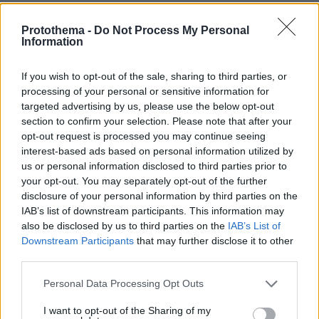
11 κρούσματα στην Π.Ε. Λευκάδας
Protothema -
Do Not Process My Personal
Information
7 κρούσματα στην Π.Ε. Λήμνου
If you wish to opt-out of the sale, sharing to third parties, or
processing of your personal or sensitive information for
226 κρούσματα στην Π.Ε. Μαγνησίας
targeted advertising by us, please use the below opt-out
section to confirm your selection. Please note that after your
76 κρούσματα στην Π.Ε. Μεσσηνίας
opt-out request is processed you may continue seeing
interest-based ads based on personal information utilized by
us or personal information disclosed to third parties prior to
1 κρούσμα στην ΠΕ Μήλου
your opt-out. You may separately opt-out of the further
disclosure of your personal information by third parties on the
4 κρούσματα στην Π.Ε. Μυκόνου
IAB’s list of downstream participants. This information may
also be disclosed by us to third parties on the
IAB’s List of
Downstream Participants
that may further disclose it to other
3 κρούσματα στη Π.Ε. Νάξου
third parties.
93 κρούσματα στην Π.Ε. Ξάνθης
Please note that this website/app uses one or more Google
Personal Data Processing Opt Outs
services and may gather and store information including but
not limited to your visit or usage behaviour. You may click to
I want to opt-out of the Sharing of my
3 κρούσματα στην Π.Ε. Πάρου