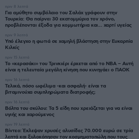
πριν 8 λεπτά
Για αμύθητο συμβόλαιο του Σαλάχ γράφουν στην
Τουρκία: Θα παίρνει 30 εκατομμύρια τον χρόνο,
προβλέπονται έξοδα για κομμωτήρια και... χαρτί υγείας
πριν 9 λεπτά
Υπό έλεγχο η φωτιά σε χαμηλή βλάστηση στην Ευκαρπία
Κιλκίς
πριν 15 λεπτά
Το «κερασάκι» του Τρινκιέρι έρχεται από το NBA – Αυτή
είναι η τελευταία μεγάλη κίνηση που κυνηγάει ο ΠΑΟΚ
πριν 16 λεπτά
Τελικά, πόσο ωφέλιμα -και ασφαλή- είναι τα
βιταμινούχα συμπληρώματα διατροφής;
πριν 16 λεπτά
Βόλτα του σκύλου: Τα 5 είδη που χρειάζεται για να είναι
υγιής και χαρούμενος
πριν 19 λεπτά
Βίντεο: Έκλεψαν χρυσές αλυσίδες 70.000 ευρώ σε τρία
λεπτά και ξυλοκόπησαν τον κοσμηματοπώλη που τους