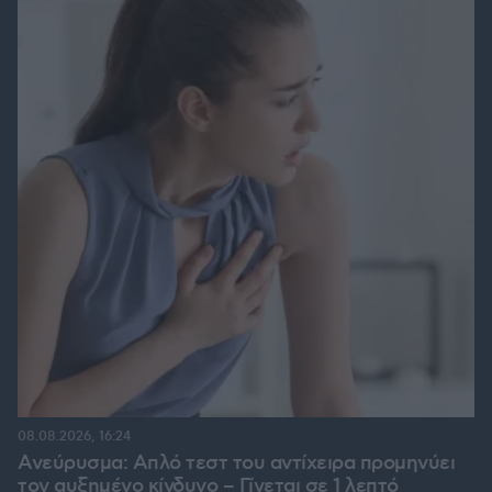
08.08.2026, 16:24
Ανεύρυσμα: Απλό τεστ του αντίχειρα προμηνύει
τον αυξημένο κίνδυνο – Γίνεται σε 1 λεπτό