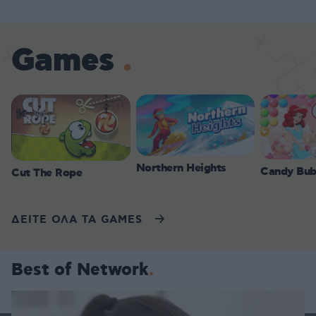
Games
Northern Heights
Candy Bub
Cut The Rope
ΔΕΙΤΕ ΟΛΑ ΤΑ GAMES
Best of Network