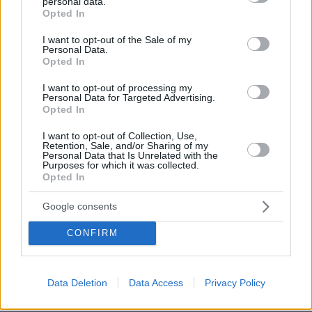
personal data.
grant or deny consent to Google and its third-party tags to
Opted In
use your data for below specified purposes in below Google
133 κρούσματα στην Π.Ε. Πέλλας
consent section.
I want to opt-out of the Sale of my
Personal Data.
Opted In
108 κρούσματα στην Π.Ε. Πιερίας
I want to opt-out of processing my
Personal Data for Targeted Advertising.
40 κρούσματα στην Π.Ε. Πρέβεζας
Opted In
I want to opt-out of Collection, Use,
84 κρούσματα στην Π.Ε. Ρεθύμνου
Retention, Sale, and/or Sharing of my
Personal Data that Is Unrelated with the
Purposes for which it was collected.
Opted In
67 κρούσματα στην Π.Ε. Ροδόπης
Google consents
63 κρούσματα στην ΠΕ Ρόδου
CONFIRM
14 κρούσματα στην Π.Ε. Σάμου
Data Deletion
Data Access
Privacy Policy
148 κρούσματα στην Π.Ε. Σερρών