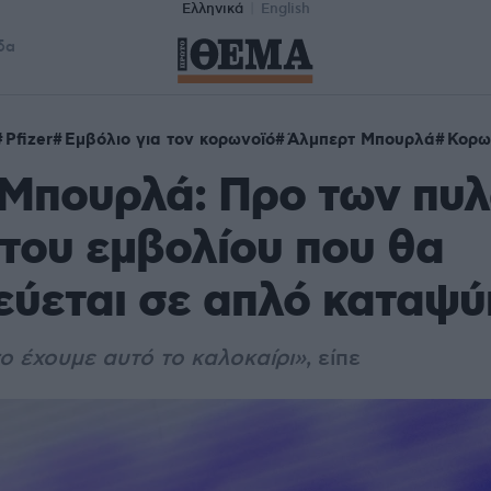
Ελληνικά
English
δα
Pfizer
Εμβόλιο για τον κορωνοϊό
Άλμπερτ Μπουρλά
Κορω
- Μπουρλά: Προ των πυ
του εμβολίου που θα
ύεται σε απλό καταψύ
ο έχουμε αυτό το καλοκαίρι»
, είπε