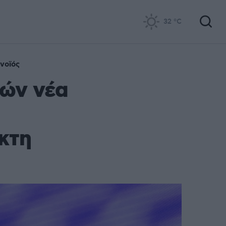
32
°C
νοϊός
λών νέα
κτη