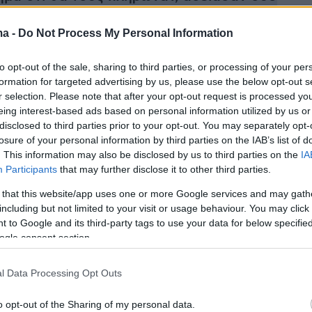
ς στην Δράμα!
ma -
Do Not Process My Personal Information
των Τούρκων: «Οι ΗΠΑ θέλουν στρατιωτική
to opt-out of the sale, sharing to third parties, or processing of your per
ην Σαμοθράκη»
formation for targeted advertising by us, please use the below opt-out s
r selection. Please note that after your opt-out request is processed y
eing interest-based ads based on personal information utilized by us or
Ρεπουμπλικανών σε ψηφοφορία στη Βουλή τω
disclosed to third parties prior to your opt-out. You may separately opt-
 για την εισβολή στο Καπιτώλιο
losure of your personal information by third parties on the IAB’s list of
. This information may also be disclosed by us to third parties on the
IA
Participants
that may further disclose it to other third parties.
 that this website/app uses one or more Google services and may gath
including but not limited to your visit or usage behaviour. You may click 
 to Google and its third-party tags to use your data for below specifi
ogle consent section.
l Data Processing Opt Outs
o opt-out of the Sharing of my personal data.