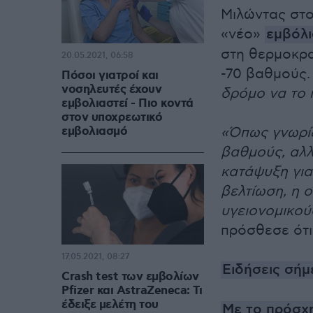
Μιλώντας στο
«νέο»
εμβόλι
στη θερμοκρα
20.05.2021, 06:58
-70 βαθμούς
Πόσοι γιατροί και
νοσηλευτές έχουν
δρόμο να το 
εμβολιαστεί - Πιο κοντά
στον υποχρεωτικό
εμβολιασμό
«Όπως γνωρίζ
βαθμούς, αλλ
κατάψυξη για
βελτίωση, η ο
υγειονομικού
πρόσθεσε ότι
17.05.2021, 08:27
Ειδήσεις σήμ
Crash test των εμβολίων
Pfizer και AstraZeneca: Τι
έδειξε μελέτη του
Με το πρόσχη