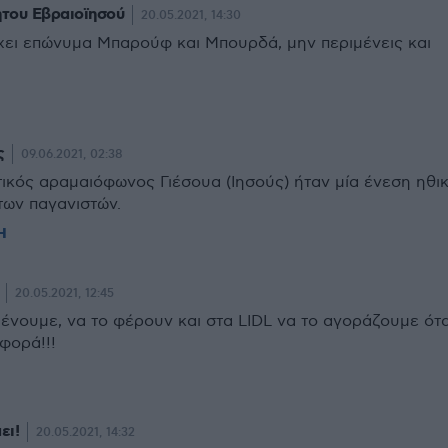
ητου Εβραιοϊησού
20.05.2021, 14:30
χει επώνυμα Μπαρούφ και Μπουρδά, μην περιμένεις και
ς
09.06.2021, 02:38
ικός αραμαιόφωνος Γιέσουα (Ιησούς) ήταν μία ένεση ηθι
των παγανιστών.
Η
20.05.2021, 12:45
μένουμε, να το φέρουν και στα LIDL να το αγοράζουμε ότ
φορά!!!
ει!
20.05.2021, 14:32