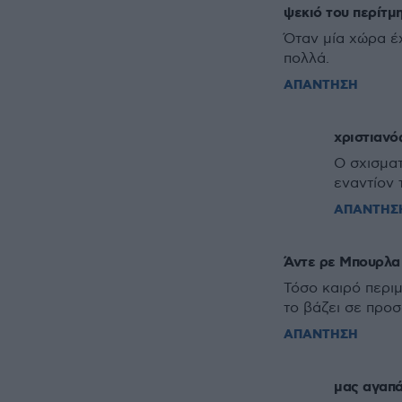
ψεκιό του περίτμ
Όταν μία χώρα έ
πολλά.
ΑΠΑΝΤΗΣΗ
χριστιανό
Ο σχισματ
εναντίον 
ΑΠΑΝΤΗΣ
Άντε ρε Μπουρλα
Τόσο καιρό περι
το βάζει σε προσ
ΑΠΑΝΤΗΣΗ
μας αγαπά