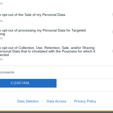
In
protothema.gr στο Google News
ο
και μάθετε πρώτοι όλες
o opt-out of the Sale of my Personal Data.
In
to opt-out of processing my Personal Data for Targeted
Ειδήσεις
ελευταίες
από την Ελλάδα και τον Κόσμο, τη στιγ
ing.
Protothema.gr
 στο
In
o opt-out of Collection, Use, Retention, Sale, and/or Sharing
Α
ersonal Data that Is Unrelated with the Purposes for which it
ΠΡΟΣΘΗΚΗ ΣΧΟΛΙΟΥ
(20)
lected.
In
consents
:13
CONFIRM
promo kathe bdomada...mia gia farmako ek tou stomatos m
psuxh..oti k na les den agorazei kaneis metoxes
Data Deletion
Data Access
Privacy Policy