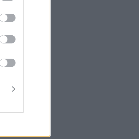
μή
ia