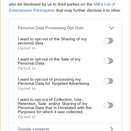
πριν μία ώρα
also be disclosed by us to third parties on the
IAB’s List of
«Δεν το πιστεύουμε», λένε οι Αμερικανοί που
Downstream Participants
that may further disclose it to other
υιοθέτησαν τον Αφγανό στη Λέσβο - Η αρχική εκδοχή
third parties.
για το φονικό στην Κυψέλη και η σιωπή στην απολογία
Please note that this website/app uses one or more Google
Personal Data Processing Opt Outs
services and may gather and store information including but
ΔΕΙΤΕ ΟΛΕΣ ΤΙΣ ΕΙΔΗΣΕΙΣ
not limited to your visit or usage behaviour. You may click to
I want to opt-out of the Sharing of my
personal data.
grant or deny consent to Google and its third-party tags to
Opted In
use your data for below specified purposes in below Google
consent section.
I want to opt-out of the Sale of my
ΤΑ ΠΙΟ ΔΗΜΟΦΙΛΗ
Personal Data.
Opted In
I want to opt-out of processing my
Personal Data for Targeted Advertising.
Opted In
I want to opt-out of Collection, Use,
Retention, Sale, and/or Sharing of my
Personal Data that Is Unrelated with the
Purposes for which it was collected.
Opted In
Google consents