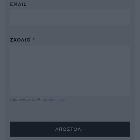
EMAIL
ΣΧΌΛΙΟ *
Απομένουν
2500
χαρακτήρες