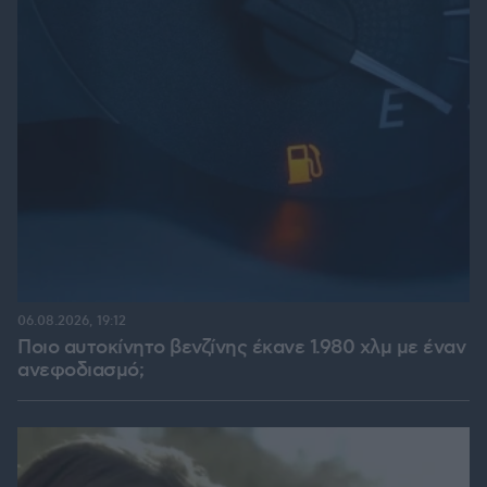
06.08.2026, 19:12
Ποιο αυτοκίνητο βενζίνης έκανε 1.980 χλμ με έναν
ανεφοδιασμό;