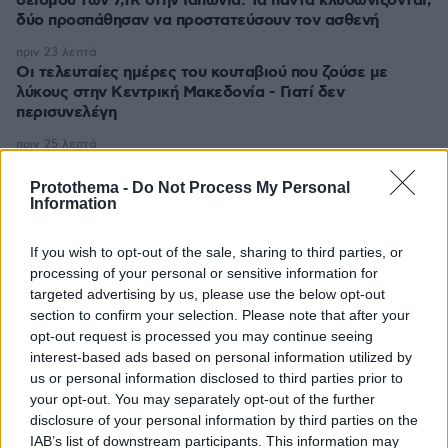
σεισμού των 7,1R στην Ιαπωνία: Τα πάντα κλυδωνίζονται,
δύο προσπάθησαν να προστατεύσουν τον ασθενή
πριν 23 λεπτά
Οι τελευταίες ημέρες του κουταβιού που ζούσε με
λύκους στην Κεντρική Μακεδονία - Γιατί δεν
περισυνελέγη
πριν 25 λεπτά
Μπορεί ο γιος του Χατζιδάκι να απαγορεύσει στον
Μητσιά να τραγουδάει τον «Γιάννη τον φονιά»; Πού
Protothema -
Do Not Process My Personal
σταματάει ο νόμος για τα πνευματικά δικαιώματα
Information
πριν 28 λεπτά
If you wish to opt-out of the sale, sharing to third parties, or
Πετρέλαιο: Πιάνει και πάλι τα 83 δολάρια το Brent μετά
processing of your personal or sensitive information for
το σχέδιο του Ιράν για τα Στενά του Ορμούζ
targeted advertising by us, please use the below opt-out
πριν 30 λεπτά
section to confirm your selection. Please note that after your
Μαθητής άνοιξε πυρ μέσα σε σχολείο στην Ταϊλάνδη,
opt-out request is processed you may continue seeing
τουλάχιστον ένας νεκρός
interest-based ads based on personal information utilized by
us or personal information disclosed to third parties prior to
πριν μία ώρα
Το νέο σχέδιο για τη βιομηχανία: Οι μεταρρυθμίσεις, οι
your opt-out. You may separately opt-out of the further
επενδύσεις και οι νέες προτεραιότητες
disclosure of your personal information by third parties on the
IAB’s list of downstream participants. This information may