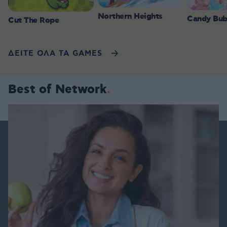
Northern Heights
Candy Bub
Cut The Rope
ΔΕΙΤΕ ΟΛΑ ΤΑ GAMES
Best of Network