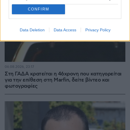
CONFIRM
Data Deletion
Data Access
Privacy Policy
06.08.2026, 23:17
Στη ΓΑΔΑ κρατείται η 46χρονη που κατηγορείται
για την επίθεση στη Marfin, δείτε βίντεο και
φωτογραφίες