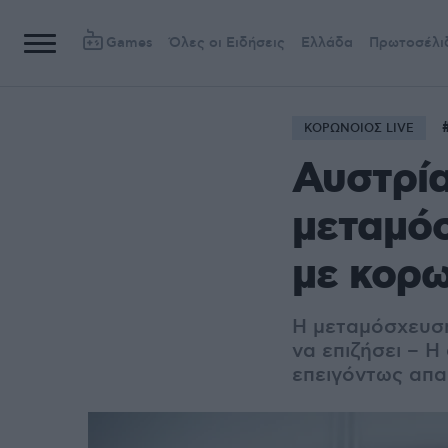
Games
Όλες οι Ειδήσεις
Ελλάδα
Πρωτοσέλι
ΚΟΡΩΝΟΙΟΣ LIVE
Αυστρία
μεταμό
με κορω
Η μεταμόσχευση
να επιζήσει – Η
επειγόντως απα