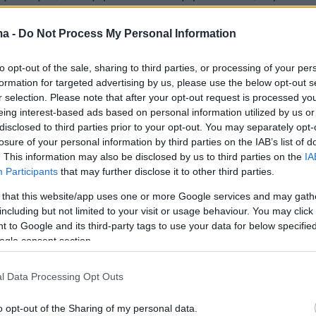
ιημένοι, αλλά θα είναι πολύς ακόμη δρόμος γι
ης από το νοσοκομείο».
ma -
Do Not Process My Personal Information
to opt-out of the sale, sharing to third parties, or processing of your per
ς μεταμοσχεύσεις έχουν πραγματοποιηθεί έω
formation for targeted advertising by us, please use the below opt-out s
στην
Κίνα,
από την οποία ωστόσο δεν υπήρξε
r selection. Please note that after your opt-out request is processed y
 σχετικής τεχνογνωσίας, αλλά ο
ι γιατροί στη
eing interest-based ads based on personal information utilized by us or
disclosed to third parties prior to your opt-out. You may separately opt-
τηκαν στη δική τους μεγάλη εμπειρία,
καθώς η
losure of your personal information by third parties on the IAB’s list of
ωτεύουσα , με τουλάχιστον 100 μεταμοσχεύσε
. This information may also be disclosed by us to third parties on the
IA
Participants
that may further disclose it to other third parties.
ν χρόνο - και συνολικά πάνω από 2.000 έως
καταλέγεται μαζί με το Τορόντο, το Κλίβελαντ
 that this website/app uses one or more Google services and may gath
including but not limited to your visit or usage behaviour. You may click 
ερο, στα μεγαλύτερα σχετικά προγράμματα σε
 to Google and its third-party tags to use your data for below specifi
ίπεδο.
ogle consent section.
ερα:
l Data Processing Opt Outs
o opt-out of the Sharing of my personal data.