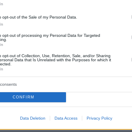
όσες φορές να πλένουμε τα χέρια μας για να
In
 36% ο κίνδυνος λοίμωξης
o opt-out of the Sale of my Personal Data.
In
η: Πέθανε σε ηλικία 93 ετών η χρυσή
ου οίκου Bvlgari
to opt-out of processing my Personal Data for Targeted
ing.
In
οτικά σχολεία, νηπιαγωγεία και παιδικοί
o opt-out of Collection, Use, Retention, Sale, and/or Sharing
η Ιουνίου
ersonal Data that Is Unrelated with the Purposes for which it
lected.
In
protothema.gr στο Google News
ο
και μάθετε πρώτοι όλες
consents
CONFIRM
Ειδήσεις
ελευταίες
από την Ελλάδα και τον Κόσμο, τη στιγ
Protothema.gr
 στο
Data Deletion
Data Access
Privacy Policy