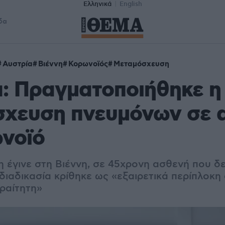
Ελληνικά
English
δα
Αυστρία
Βιέννη
Κορωνοϊός
Μεταμόσχευση
: Πραγματοποιήθηκε η
σχευση πνευμόνων σε 
νοϊό
 έγινε στη Βιέννη, σε 45χρονη ασθενή που δε
 διαδικασία κρίθηκε ως «εξαιρετικά περίπλοκη
ραίτητη»