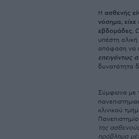
Η
ασθενής είν
νόσημα, είχε
εβδομάδες.
Ω
υπέστη ολική
απόφαση να 
επειγόντως α
δυνατότητα δ
Σύμφωνα με 
πανεπιστημιακ
κλινικού τμή
Πανεπιστημίο
της ασθενούς
πρόβλημα μέχ