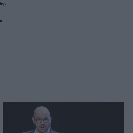
θη»
e