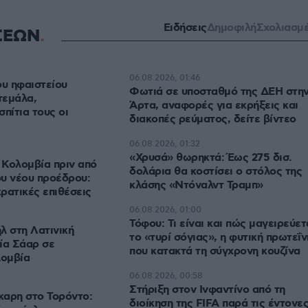
Ειδήσεις
Δημοφιλή
Σχολιασμ
ΣΕΩΝ
06.08.2026, 01:46
ου ηφαιστείου
Φωτιά σε υποσταθμό της ΔΕΗ στη
τεμάλα,
Άρτα, αναφορές για εκρήξεις και
πίτια τους οι
διακοπές ρεύματος, δείτε βίντεο
06.08.2026, 01:32
«Χρυσά» θωρηκτά: Έως 275 δισ.
 Κολομβία πριν από
δολάρια θα κοστίσει ο στόλος της
υ νέου προέδρου:
κλάσης «Ντόναλντ Τραμπ»
ρατικές επιθέσεις
06.08.2026, 01:00
Τόφου: Τι είναι και πώς μαγειρεύετ
λ στη Λατινική
το «τυρί σόγιας», η φυτική πρωτεΐν
ία Σάαρ σε
που κατακτά τη σύγχρονη κουζίνα
λομβία
06.08.2026, 00:58
Στήριξη στον Ινφαντίνο από τη
καρη στο Τορόντο:
διοίκηση της FIFA παρά τις έντονε