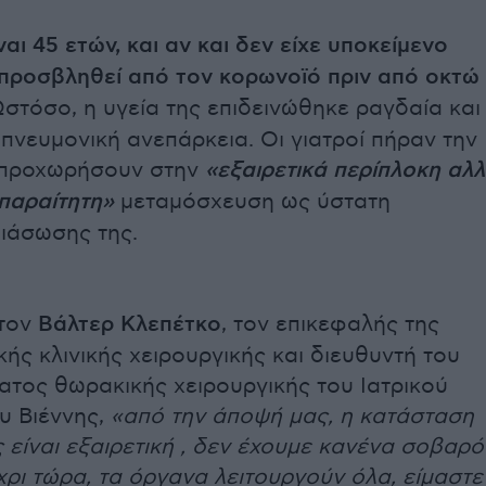
αι 45 ετών,
και αν και δεν είχε υποκείμενο
 προσβληθεί από τον κορωνοϊό πριν από οκτώ
στόσο, η υγεία της επιδεινώθηκε ραγδαία και
 πνευμονική ανεπάρκεια. Οι γιατροί πήραν την
προχωρήσουν στην
«εξαιρετικά περίπλοκη αλ
παραίτητη»
μεταμόσχευση ως ύστατη
ιάσωσης της.
τον
Βάλτερ Κλεπέτκο
, τον επικεφαλής της
ής κλινικής χειρουργικής και διευθυντή του
ματος θωρακικής χειρουργικής του Ιατρικού
υ Βιέννης,
«από την άποψή μας, η κατάσταση
 είναι εξαιρετική , δεν έχουμε κανένα σοβαρό
ρι τώρα, τα όργανα λειτουργούν όλα, είμαστε