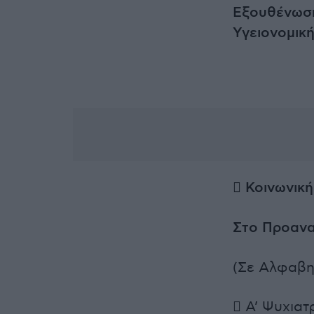
Εξουθένωση
Υγειονομικ

Κοινωνικ
Στο Προανα
(Σε Αλφαβη
 Α’ Ψυχιατ