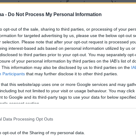
ανταπόκριση που υπήρξε από τους πολίτες τη
ε και δείχνει τη μεγάλη αναγκαιότητα που
ma -
Do Not Process My Personal Information
υτές τις κρίσιμες ώρες, για ενδυνάμωση και
ριξη των συμπολιτών μας καθ’ υπαγόρευση της
to opt-out of the sale, sharing to third parties, or processing of your per
formation for targeted advertising by us, please use the below opt-out s
τευτης οδηγίας που
λέει ΝΑΙ στη ΖΩΗ και
r selection. Please note that after your opt-out request is processed y
ται στο Τρίπτυχο:
eing interest-based ads based on personal information utilized by us or
disclosed to third parties prior to your opt-out. You may separately opt-
losure of your personal information by third parties on the IAB’s list of
ς, Ψυχή Εύπορος, Φύση Ευπαίδευτος»
. This information may also be disclosed by us to third parties on the
IA
Participants
that may further disclose it to other third parties.
 that this website/app uses one or more Google services and may gath
κνες προσπάθειες του επιστημονικού
including but not limited to your visit or usage behaviour. You may click 
της Α’ Ψυχιατρικής Κλινικής ΕΚΠΑ, που
 to Google and its third-party tags to use your data for below specifi
ogle consent section.
καίρως στο πλευρό κάθε πολίτη που
, είμαστε σήμερα στην ευχάριστη θέση να
l Data Processing Opt Outs
υμε ότι σε συνεργασία με το Υπουργείου
ραμμή ψυχοκοινωνικής στήριξης του
o opt-out of the Sharing of my personal data.