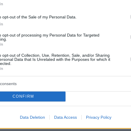
υ Νοσοκομείου γίνεται 5ψήφια, δηλαδή 10306
In
o opt-out of the Sale of my Personal Data.
νταψήφιος αριθμός (10306) προσφέρει
In
ικά διατυπωμένο) τις ακόλουθες υπηρεσίες
to opt-out of processing my Personal Data for Targeted
ing.
In
o opt-out of Collection, Use, Retention, Sale, and/or Sharing
ersonal Data that Is Unrelated with the Purposes for which it
ή Υποστήριξη από έγκριτους Ψυχολόγους
lected.
In
κή αξιολόγηση &amp; Συμβουλευτική
consents
ή Υποστήριξη για Θέματα Παιδιού
CONFIRM
ειας
Data Deletion
Data Access
Privacy Policy
ή Υποστήριξη για την Επαγγελματική