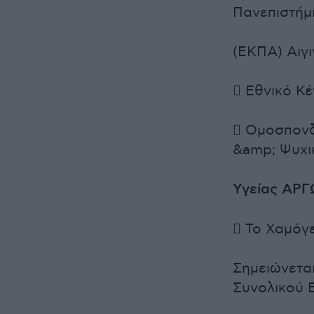
Πανεπιστήμ
(ΕΚΠΑ) Αιγ
 Εθνικό Κ
 Ομοσπονδ
&amp; Ψυχι
Υγείας ΑΡΓ
 Το Χαμόγ
Σημειώνεται
Συνολικού 