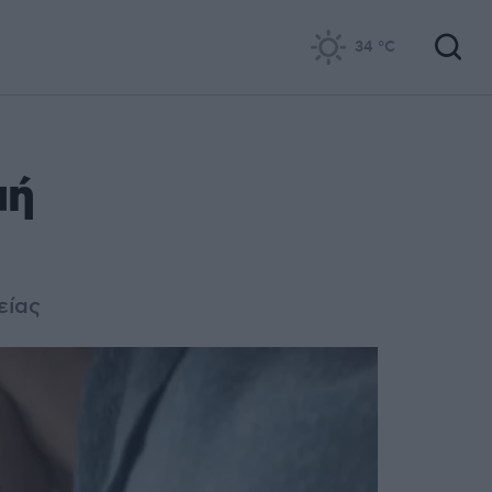
34
°C
μή
είας